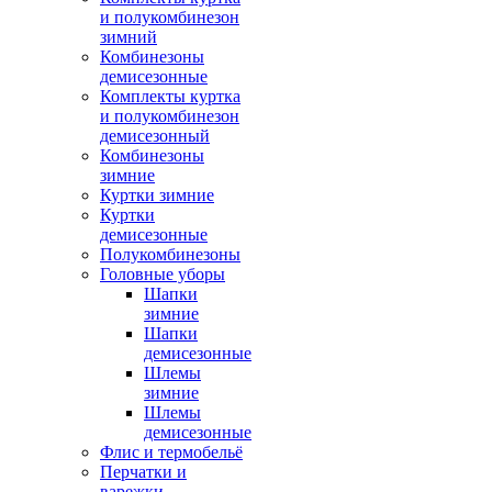
и полукомбинезон
зимний
Комбинезоны
демисезонные
Комплекты куртка
и полукомбинезон
демисезонный
Комбинезоны
зимние
Куртки зимние
Куртки
демисезонные
Полукомбинезоны
Головные уборы
Шапки
зимние
Шапки
демисезонные
Шлемы
зимние
Шлемы
демисезонные
Флис и термобельё
Перчатки и
варежки