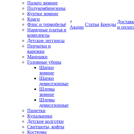
Пальто зимние
Полукомбинезоны
Куртки зимние
Краги
Доставк
Флис и термобельё
Статьи
Бренды
Акции
и оплат
Нарядные платья и
комплекты
Детские леггинсы
Перчатки и
варежки
Манишки
Головные уборы
Шапки
зимние
Шапки
демисезонные
Шлемы
зимние
Шлемы
демисезонные
Пинетки
Купальники
Детские колготки
Свитшоты, кофты
Костюмы