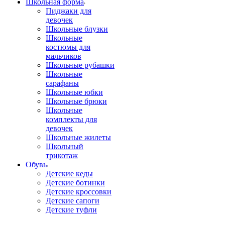
Школьная форма
Пиджаки для
девочек
Школьные блузки
Школьные
костюмы для
мальчиков
Школьные рубашки
Школьные
сарафаны
Школьные юбки
Школьные брюки
Школьные
комплекты для
девочек
Школьные жилеты
Школьный
трикотаж
Обувь
Детские кеды
Детские ботинки
Детские кроссовки
Детские сапоги
Детские туфли