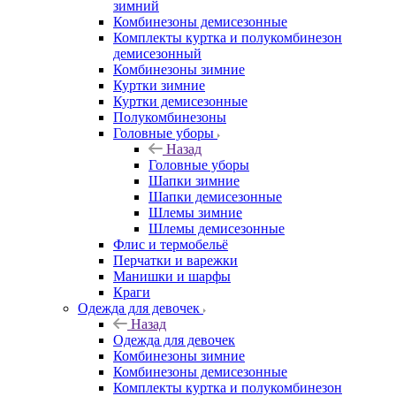
зимний
Комбинезоны демисезонные
Комплекты куртка и полукомбинезон
демисезонный
Комбинезоны зимние
Куртки зимние
Куртки демисезонные
Полукомбинезоны
Головные уборы
Назад
Головные уборы
Шапки зимние
Шапки демисезонные
Шлемы зимние
Шлемы демисезонные
Флис и термобельё
Перчатки и варежки
Манишки и шарфы
Краги
Одежда для девочек
Назад
Одежда для девочек
Комбинезоны зимние
Комбинезоны демисезонные
Комплекты куртка и полукомбинезон