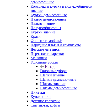
демисезонные
Комплекты куртка и полукомбинезон
зимние
Куртки демисезонные
Пальто демисезонные
Пальто зимние
Полукомбинезоны
Куртки зимние
Краги
Флис и термобельё
Нарядные платья и комплекты
Детские леггинсы
Перчатки и варежки
Манишки
Головные уборы
Назад
Головные уборы
Шапки зимние
Шапки демисезонные
Шлемы зимние
Шлемы демисезонные
Пинетки
Купальники
Детские колготки
Свитшоты, кофты