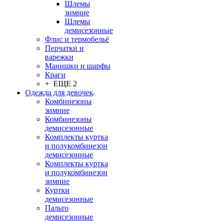
Шлемы
зимние
Шлемы
демисезонные
Флис и термобельё
Перчатки и
варежки
Манишки и шарфы
Краги
+ ЕЩЕ 2
Одежда для девочек
Комбинезоны
зимние
Комбинезоны
демисезонные
Комплекты куртка
и полукомбинезон
демисезонные
Комплекты куртка
и полукомбинезон
зимние
Куртки
демисезонные
Пальто
демисезонные