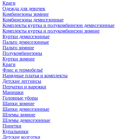
Краги
Одежда для девочек
Комбинезоны зимние
Комбинезоны демисезонные
Комплекты куртка и полукомбинезон демисезонные
Комплекты куртка и полукомбинезон зимние
Куртки демисезонные
Пальто демисезонные
Пальто зимние
Полукомбинезоны
Куртки зимние
Краги
Флис и термобельё
Нарядные платья и комплекты
Детские леггинсы
Перчатки и варежки
Манишки
Головные уборы
Шапки зимние
Шапки демисезонные
Шлемы зимние
Шлемы демисезонные
Пинетки
Купальники
Детские колготки