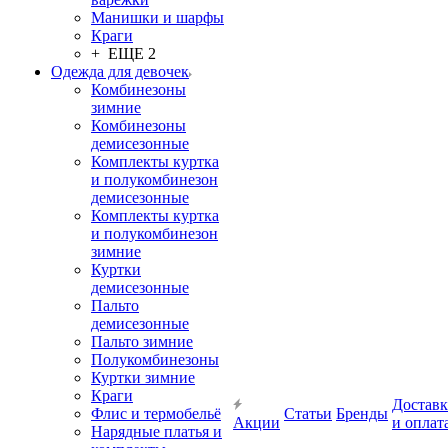
Манишки и шарфы
Краги
+ ЕЩЕ 2
Одежда для девочек
Комбинезоны
зимние
Комбинезоны
демисезонные
Комплекты куртка
и полукомбинезон
демисезонные
Комплекты куртка
и полукомбинезон
зимние
Куртки
демисезонные
Пальто
демисезонные
Пальто зимние
Полукомбинезоны
Куртки зимние
Краги
Доставк
Флис и термобельё
Статьи
Бренды
Акции
и оплат
Нарядные платья и