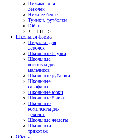
Пижамы для
девочек
Нижнее белье
Туники, футболки
Юбки
+ ЕЩЕ 15
Школьная форма
Пиджаки для
девочек
Школьные блузки
Школьные
костюмы для
мальчиков
Школьные рубашки
Школьные
сарафаны
Школьные юбки
Школьные брюки
Школьные
комплекты для
девочек
Школьные жилеты
Школьный
трикотаж
Обувь