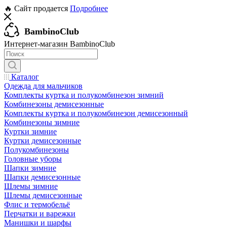
🔥 Сайт продается
Подробнее
BambinoClub
Интернет-магазин BambinoClub
Каталог
Одежда для мальчиков
Комплекты куртка и полукомбинезон зимний
Комбинезоны демисезонные
Комплекты куртка и полукомбинезон демисезонный
Комбинезоны зимние
Куртки зимние
Куртки демисезонные
Полукомбинезоны
Головные уборы
Шапки зимние
Шапки демисезонные
Шлемы зимние
Шлемы демисезонные
Флис и термобельё
Перчатки и варежки
Манишки и шарфы