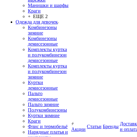
Манишки и шарфы
Краги
+ ЕЩЕ 2
Одежда для девочек
Комбинезоны
зимние
Комбинезоны
демисезонные
Комплекты куртка
и полукомбинезон
демисезонные
Комплекты куртка
и полукомбинезон
зимние
Куртки
демисезонные
Пальто
демисезонные
Пальто зимние
Полукомбинезоны
Куртки зимние
Краги
Доставк
Флис и термобельё
Статьи
Бренды
Акции
и оплат
Нарядные платья и