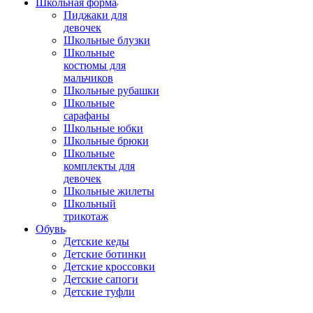
Школьная форма
Пиджаки для
девочек
Школьные блузки
Школьные
костюмы для
мальчиков
Школьные рубашки
Школьные
сарафаны
Школьные юбки
Школьные брюки
Школьные
комплекты для
девочек
Школьные жилеты
Школьный
трикотаж
Обувь
Детские кеды
Детские ботинки
Детские кроссовки
Детские сапоги
Детские туфли