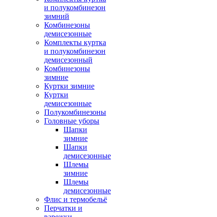
и полукомбинезон
зимний
Комбинезоны
демисезонные
Комплекты куртка
и полукомбинезон
демисезонный
Комбинезоны
зимние
Куртки зимние
Куртки
демисезонные
Полукомбинезоны
Головные уборы
Шапки
зимние
Шапки
демисезонные
Шлемы
зимние
Шлемы
демисезонные
Флис и термобельё
Перчатки и
варежки