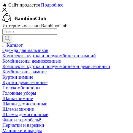
🔥 Сайт продается
Подробнее
BambinoClub
Интернет-магазин BambinoClub
Каталог
Одежда для мальчиков
Комплекты куртка и полукомбинезон зимний
Комбинезоны демисезонные
Комплекты куртка и полукомбинезон демисезонный
Комбинезоны зимние
Куртки зимние
Куртки демисезонные
Полукомбинезоны
Головные уборы
Шапки зимние
Шапки демисезонные
Шлемы зимние
Шлемы демисезонные
Флис и термобельё
Перчатки и варежки
Манишки и шарфы