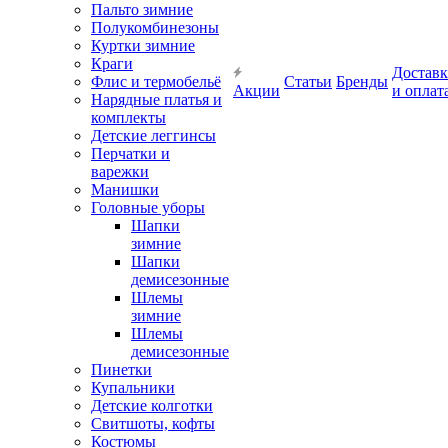
Пальто зимние
Полукомбинезоны
Куртки зимние
Краги
Доставк
Флис и термобельё
Статьи
Бренды
Акции
и оплат
Нарядные платья и
комплекты
Детские леггинсы
Перчатки и
варежки
Манишки
Головные уборы
Шапки
зимние
Шапки
демисезонные
Шлемы
зимние
Шлемы
демисезонные
Пинетки
Купальники
Детские колготки
Свитшоты, кофты
Костюмы