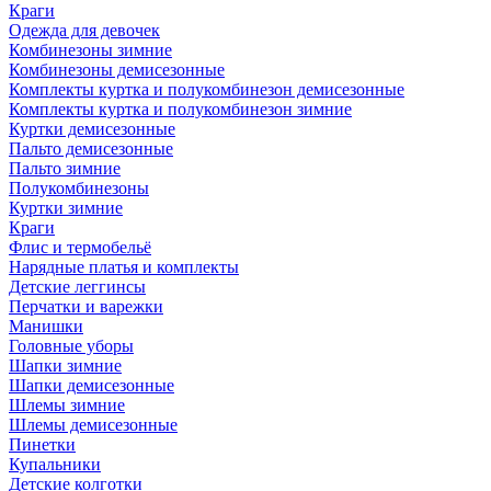
Краги
Одежда для девочек
Комбинезоны зимние
Комбинезоны демисезонные
Комплекты куртка и полукомбинезон демисезонные
Комплекты куртка и полукомбинезон зимние
Куртки демисезонные
Пальто демисезонные
Пальто зимние
Полукомбинезоны
Куртки зимние
Краги
Флис и термобельё
Нарядные платья и комплекты
Детские леггинсы
Перчатки и варежки
Манишки
Головные уборы
Шапки зимние
Шапки демисезонные
Шлемы зимние
Шлемы демисезонные
Пинетки
Купальники
Детские колготки