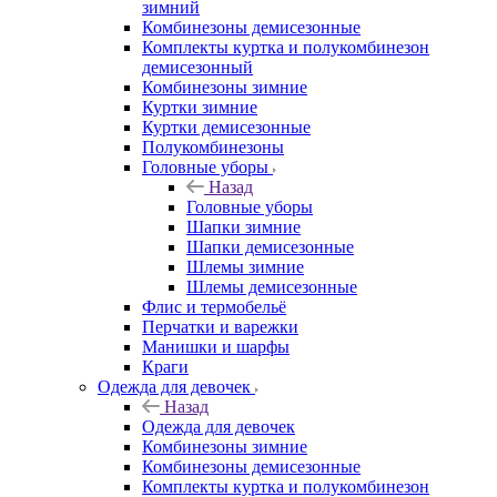
зимний
Комбинезоны демисезонные
Комплекты куртка и полукомбинезон
демисезонный
Комбинезоны зимние
Куртки зимние
Куртки демисезонные
Полукомбинезоны
Головные уборы
Назад
Головные уборы
Шапки зимние
Шапки демисезонные
Шлемы зимние
Шлемы демисезонные
Флис и термобельё
Перчатки и варежки
Манишки и шарфы
Краги
Одежда для девочек
Назад
Одежда для девочек
Комбинезоны зимние
Комбинезоны демисезонные
Комплекты куртка и полукомбинезон