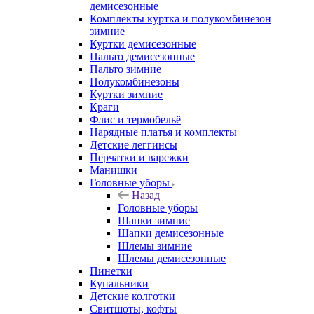
демисезонные
Комплекты куртка и полукомбинезон
зимние
Куртки демисезонные
Пальто демисезонные
Пальто зимние
Полукомбинезоны
Куртки зимние
Краги
Флис и термобельё
Нарядные платья и комплекты
Детские леггинсы
Перчатки и варежки
Манишки
Головные уборы
Назад
Головные уборы
Шапки зимние
Шапки демисезонные
Шлемы зимние
Шлемы демисезонные
Пинетки
Купальники
Детские колготки
Свитшоты, кофты