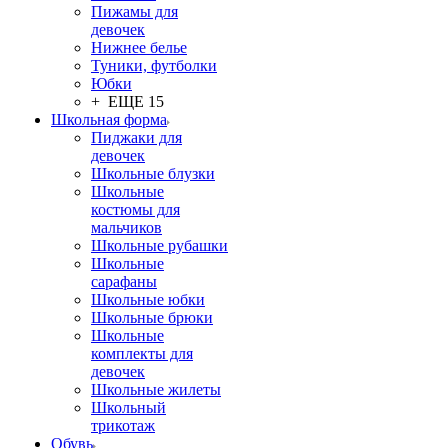
Пижамы для
девочек
Нижнее белье
Туники, футболки
Юбки
+ ЕЩЕ 15
Школьная форма
Пиджаки для
девочек
Школьные блузки
Школьные
костюмы для
мальчиков
Школьные рубашки
Школьные
сарафаны
Школьные юбки
Школьные брюки
Школьные
комплекты для
девочек
Школьные жилеты
Школьный
трикотаж
Обувь