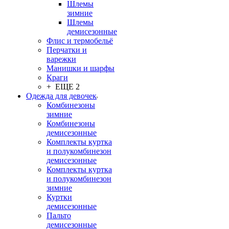
Шлемы
зимние
Шлемы
демисезонные
Флис и термобельё
Перчатки и
варежки
Манишки и шарфы
Краги
+ ЕЩЕ 2
Одежда для девочек
Комбинезоны
зимние
Комбинезоны
демисезонные
Комплекты куртка
и полукомбинезон
демисезонные
Комплекты куртка
и полукомбинезон
зимние
Куртки
демисезонные
Пальто
демисезонные