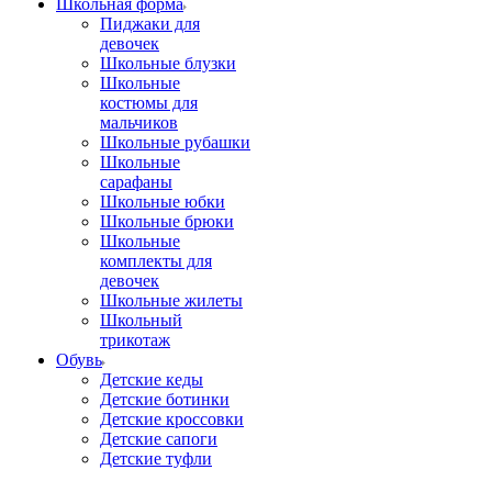
Школьная форма
Пиджаки для
девочек
Школьные блузки
Школьные
костюмы для
мальчиков
Школьные рубашки
Школьные
сарафаны
Школьные юбки
Школьные брюки
Школьные
комплекты для
девочек
Школьные жилеты
Школьный
трикотаж
Обувь
Детские кеды
Детские ботинки
Детские кроссовки
Детские сапоги
Детские туфли