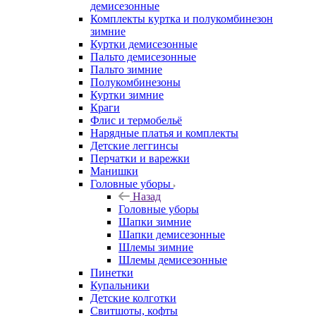
демисезонные
Комплекты куртка и полукомбинезон
зимние
Куртки демисезонные
Пальто демисезонные
Пальто зимние
Полукомбинезоны
Куртки зимние
Краги
Флис и термобельё
Нарядные платья и комплекты
Детские леггинсы
Перчатки и варежки
Манишки
Головные уборы
Назад
Головные уборы
Шапки зимние
Шапки демисезонные
Шлемы зимние
Шлемы демисезонные
Пинетки
Купальники
Детские колготки
Свитшоты, кофты