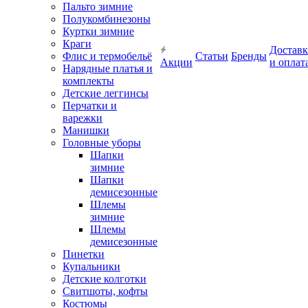
Пальто зимние
Полукомбинезоны
Куртки зимние
Краги
Доставк
Флис и термобельё
Статьи
Бренды
Акции
и оплат
Нарядные платья и
комплекты
Детские леггинсы
Перчатки и
варежки
Манишки
Головные уборы
Шапки
зимние
Шапки
демисезонные
Шлемы
зимние
Шлемы
демисезонные
Пинетки
Купальники
Детские колготки
Свитшоты, кофты
Костюмы