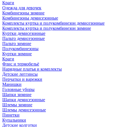
Краги
Одежда для девочек
Комбинезоны зимние
Комбинезоны демисезонные
Комплекты куртка и полукомбинезон демисезонные
Комплекты куртка и полукомбинезон зимние
Куртки демисезонные
Пальто демисезонные
Пальто зимние
Полукомбинезоны
Куртки зимние
Краги
Флис и термобельё
Нарядные платья и комплекты
Детские леггинсы
Перчатки и варежки
Манишки
Головные уборы
Шапки зимние
Шапки демисезонные
Шлемы зимние
Шлемы демисезонные
Пинетки
Купальники
Детские колготки