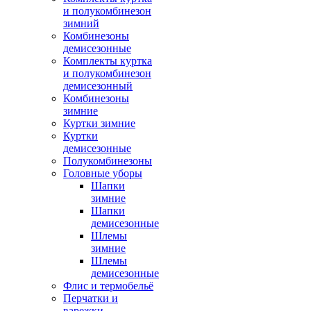
и полукомбинезон
зимний
Комбинезоны
демисезонные
Комплекты куртка
и полукомбинезон
демисезонный
Комбинезоны
зимние
Куртки зимние
Куртки
демисезонные
Полукомбинезоны
Головные уборы
Шапки
зимние
Шапки
демисезонные
Шлемы
зимние
Шлемы
демисезонные
Флис и термобельё
Перчатки и
варежки