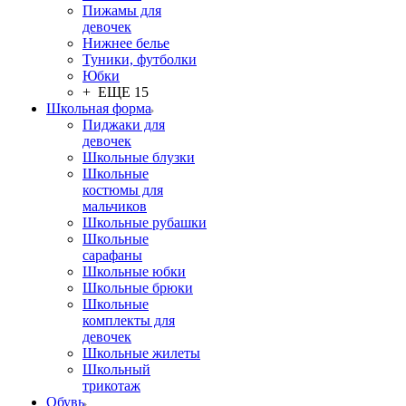
Пижамы для
девочек
Нижнее белье
Туники, футболки
Юбки
+ ЕЩЕ 15
Школьная форма
Пиджаки для
девочек
Школьные блузки
Школьные
костюмы для
мальчиков
Школьные рубашки
Школьные
сарафаны
Школьные юбки
Школьные брюки
Школьные
комплекты для
девочек
Школьные жилеты
Школьный
трикотаж
Обувь