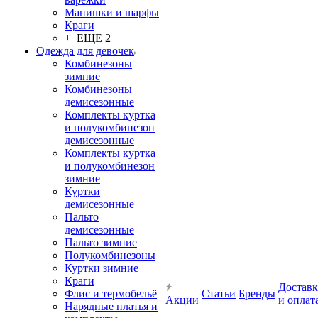
Манишки и шарфы
Краги
+ ЕЩЕ 2
Одежда для девочек
Комбинезоны
зимние
Комбинезоны
демисезонные
Комплекты куртка
и полукомбинезон
демисезонные
Комплекты куртка
и полукомбинезон
зимние
Куртки
демисезонные
Пальто
демисезонные
Пальто зимние
Полукомбинезоны
Куртки зимние
Краги
Доставк
Флис и термобельё
Статьи
Бренды
Акции
и оплат
Нарядные платья и