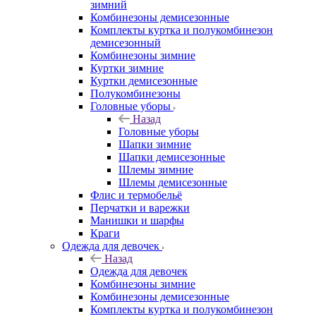
зимний
Комбинезоны демисезонные
Комплекты куртка и полукомбинезон
демисезонный
Комбинезоны зимние
Куртки зимние
Куртки демисезонные
Полукомбинезоны
Головные уборы
Назад
Головные уборы
Шапки зимние
Шапки демисезонные
Шлемы зимние
Шлемы демисезонные
Флис и термобельё
Перчатки и варежки
Манишки и шарфы
Краги
Одежда для девочек
Назад
Одежда для девочек
Комбинезоны зимние
Комбинезоны демисезонные
Комплекты куртка и полукомбинезон