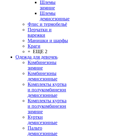
Шлемы
зимние
Шлемы
демисезонные
Флис и термобельё
Перчатки и
варежки
Манишки и шарфы
Краги
+ ЕЩЕ 2
Одежда для девочек
Комбинезоны
зимние
Комбинезоны
демисезонные
Комплекты куртка
и полукомбинезон
демисезонные
Комплекты куртка
и полукомбинезон
зимние
Куртки
демисезонные
Пальто
демисезонные