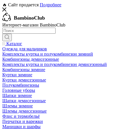
🔥 Сайт продается
Подробнее
BambinoClub
Интернет-магазин BambinoClub
Каталог
Одежда для мальчиков
Комплекты куртка и полукомбинезон зимний
Комбинезоны демисезонные
Комплекты куртка и полукомбинезон демисезонный
Комбинезоны зимние
Куртки зимние
Куртки демисезонные
Полукомбинезоны
Головные уборы
Шапки зимние
Шапки демисезонные
Шлемы зимние
Шлемы демисезонные
Флис и термобельё
Перчатки и варежки
Манишки и шарфы