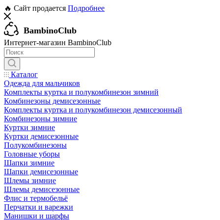
🔥 Сайт продается
Подробнее
BambinoClub
Интернет-магазин BambinoClub
Каталог
Одежда для мальчиков
Комплекты куртка и полукомбинезон зимний
Комбинезоны демисезонные
Комплекты куртка и полукомбинезон демисезонный
Комбинезоны зимние
Куртки зимние
Куртки демисезонные
Полукомбинезоны
Головные уборы
Шапки зимние
Шапки демисезонные
Шлемы зимние
Шлемы демисезонные
Флис и термобельё
Перчатки и варежки
Манишки и шарфы