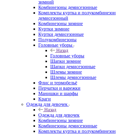
зимний
Комбинезоны демисезонные
Комплекты куртка и полукомбинезон
демисезонный
Комбинезоны зимние
Куртки зимние
Куртки демисезонные
Полукомбинезоны
Головные уборы
Назад
Головные уборы
Шапки зимние
Шапки демисезонные
Шлемы зимние
Шлемы демисезонные
Флис и термобельё
Перчатки и варежки
Манишки и шарфы
Краги
Одежда для девочек
Назад
Одежда для девочек
Комбинезоны зимние
Комбинезоны демисезонные
Комплекты куртка и полукомбинезон