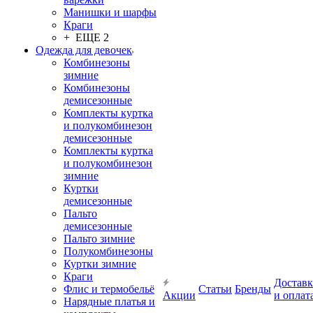
Манишки и шарфы
Краги
+ ЕЩЕ 2
Одежда для девочек
Комбинезоны
зимние
Комбинезоны
демисезонные
Комплекты куртка
и полукомбинезон
демисезонные
Комплекты куртка
и полукомбинезон
зимние
Куртки
демисезонные
Пальто
демисезонные
Пальто зимние
Полукомбинезоны
Куртки зимние
Краги
Доставк
Флис и термобельё
Статьи
Бренды
Акции
и оплат
Нарядные платья и