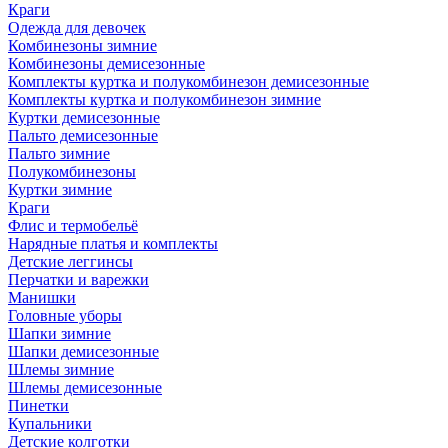
Краги
Одежда для девочек
Комбинезоны зимние
Комбинезоны демисезонные
Комплекты куртка и полукомбинезон демисезонные
Комплекты куртка и полукомбинезон зимние
Куртки демисезонные
Пальто демисезонные
Пальто зимние
Полукомбинезоны
Куртки зимние
Краги
Флис и термобельё
Нарядные платья и комплекты
Детские леггинсы
Перчатки и варежки
Манишки
Головные уборы
Шапки зимние
Шапки демисезонные
Шлемы зимние
Шлемы демисезонные
Пинетки
Купальники
Детские колготки