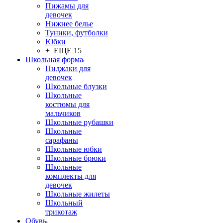
Пижамы для
девочек
Нижнее белье
Туники, футболки
Юбки
+ ЕЩЕ 15
Школьная форма
Пиджаки для
девочек
Школьные блузки
Школьные
костюмы для
мальчиков
Школьные рубашки
Школьные
сарафаны
Школьные юбки
Школьные брюки
Школьные
комплекты для
девочек
Школьные жилеты
Школьный
трикотаж
Обувь