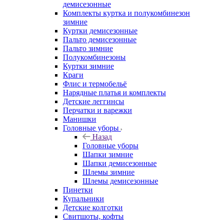
демисезонные
Комплекты куртка и полукомбинезон
зимние
Куртки демисезонные
Пальто демисезонные
Пальто зимние
Полукомбинезоны
Куртки зимние
Краги
Флис и термобельё
Нарядные платья и комплекты
Детские леггинсы
Перчатки и варежки
Манишки
Головные уборы
Назад
Головные уборы
Шапки зимние
Шапки демисезонные
Шлемы зимние
Шлемы демисезонные
Пинетки
Купальники
Детские колготки
Свитшоты, кофты