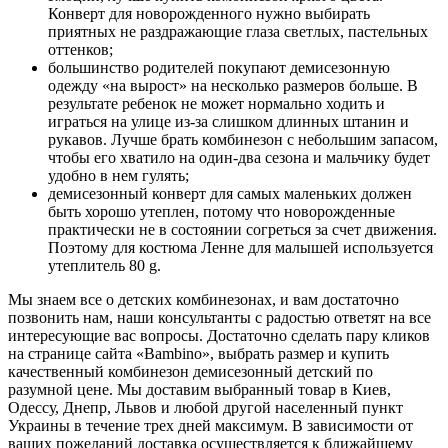
Конверт для новорожденного нужно выбирать
приятных не раздражающие глаза светлых, пастельных
оттенков;
большинство родителей покупают демисезонную
одежду «на вырост» на несколько размеров больше. В
результате ребенок не может нормально ходить и
играться на улице из-за слишком длинных штанин и
рукавов. Лучше брать комбинезон с небольшим запасом,
чтобы его хватило на один-два сезона и мальчику будет
удобно в нем гулять;
демисезонный конверт для самых маленьких должен
быть хорошо утеплен, потому что новорожденные
практически не в состоянии согреться за счет движения.
Поэтому для костюма Ленне для малышей используется
утеплитель 80 g.
Мы знаем все о детских комбинезонах, и вам достаточно
позвонить нам, наши консультанты с радостью ответят на все
интересующие вас вопросы. Достаточно сделать пару кликов
на странице сайта «Bambino», выбрать размер и купить
качественный комбинезон демисезонный детский по
разумной цене. Мы доставим выбранный товар в Киев,
Одессу, Днепр, Львов и любой другой населенный пункт
Украины в течение трех дней максимум. В зависимости от
ваших пожеланий доставка осуществляется к ближайшему