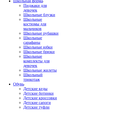
Школьная форма
Пиджаки для
девочек
Школьные блузки
Школьные
костюмы для
мальчиков
Школьные рубашки
Школьные
сарафаны
Школьные юбки
Школьные брюки
Школьные
комплекты для
девочек
Школьные жилеты
Школьный
трикотаж
Обувь
Детские кеды
Детские ботинки
Детские кроссовки
Детские сапоги
Детские туфли