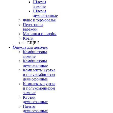
Шлемы
зимние
Шлемы
демисезонные
Флис и термобельё
Перчатки и
варежки
Манишки и шарфы
Краги
+ ЕЩЕ 2
Одежда для девочек
Комбинезоны
зимние
Комбинезоны
демисезонные
Комплекты куртка
и полукомбинезон
демисезонные
Комплекты куртка
и полукомбинезон
зимние
Куртки
демисезонные
Пальто
демисезонные