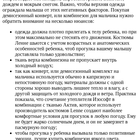
дождем и мокрым снегом. Важно, чтобы верхняя одежда
ограждала малыша от этих негативных факторов. Покупая
демисезонный конверт, или комбинезон для мальчика нужно
обратить внимание на несколько нюансов:
одежда должна плотно прилегать к телу ребенка, но при
этом максимально не стеснять его движения. Костюмы
Ленне шьются с учетом возрастных и анатомических
особенностей ребенка, чтоб прогулка вашему малышу
доставляла только удовольствие;
ткань верха комбинезона не пропускает внутрь
холодный воздух;
так как конверт, или демисезонный комплект на
мальчика используется обычно в капризную и
непостоянную погоду, материалы должны с одной
стороны хорошо выводить лишнее тепло и влагу, а с
другой защищать от холодного дождя и ветра. Практика
показала, что сочетание утеплителя Изософт в
комбинации с тканью Актив, которое использует
производитель костюмов Lenne создают наиболее
комфортные условия для прогулок в любую погоду. Ему
не будет жарко солнечным днем, и он не замерзнет в
пасмурную погоду;
чтобы прогулка у ребенка вызывала только позитивные
эмоции, лучше купить комбинезон яркого цвета.