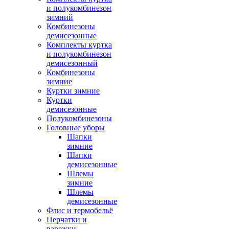
и полукомбинезон
зимний
Комбинезоны
демисезонные
Комплекты куртка
и полукомбинезон
демисезонный
Комбинезоны
зимние
Куртки зимние
Куртки
демисезонные
Полукомбинезоны
Головные уборы
Шапки
зимние
Шапки
демисезонные
Шлемы
зимние
Шлемы
демисезонные
Флис и термобельё
Перчатки и
варежки