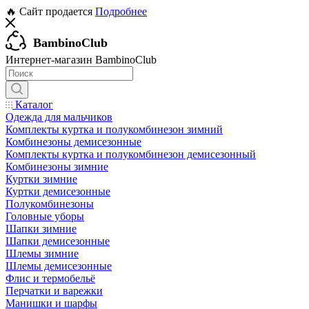
🔥 Сайт продается
Подробнее
BambinoClub
Интернет-магазин BambinoClub
Каталог
Одежда для мальчиков
Комплекты куртка и полукомбинезон зимний
Комбинезоны демисезонные
Комплекты куртка и полукомбинезон демисезонный
Комбинезоны зимние
Куртки зимние
Куртки демисезонные
Полукомбинезоны
Головные уборы
Шапки зимние
Шапки демисезонные
Шлемы зимние
Шлемы демисезонные
Флис и термобельё
Перчатки и варежки
Манишки и шарфы