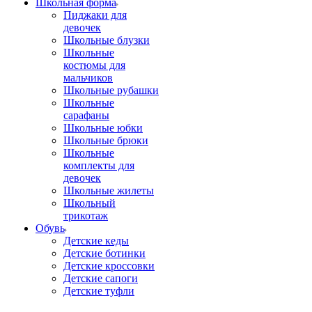
Школьная форма
Пиджаки для
девочек
Школьные блузки
Школьные
костюмы для
мальчиков
Школьные рубашки
Школьные
сарафаны
Школьные юбки
Школьные брюки
Школьные
комплекты для
девочек
Школьные жилеты
Школьный
трикотаж
Обувь
Детские кеды
Детские ботинки
Детские кроссовки
Детские сапоги
Детские туфли