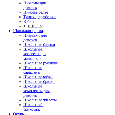
Пижамы для
девочек
Нижнее белье
Туники, футболки
Юбки
+ ЕЩЕ 15
Школьная форма
Пиджаки для
девочек
Школьные блузки
Школьные
костюмы для
мальчиков
Школьные рубашки
Школьные
сарафаны
Школьные юбки
Школьные брюки
Школьные
комплекты для
девочек
Школьные жилеты
Школьный
трикотаж
Обувь