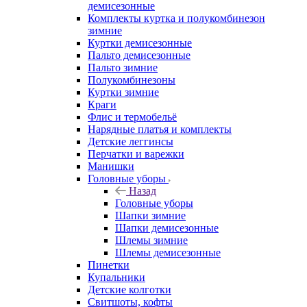
демисезонные
Комплекты куртка и полукомбинезон
зимние
Куртки демисезонные
Пальто демисезонные
Пальто зимние
Полукомбинезоны
Куртки зимние
Краги
Флис и термобельё
Нарядные платья и комплекты
Детские леггинсы
Перчатки и варежки
Манишки
Головные уборы
Назад
Головные уборы
Шапки зимние
Шапки демисезонные
Шлемы зимние
Шлемы демисезонные
Пинетки
Купальники
Детские колготки
Свитшоты, кофты