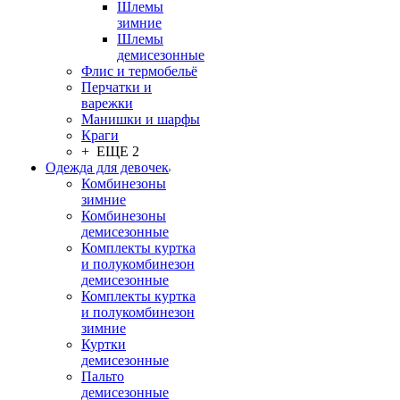
Шлемы
зимние
Шлемы
демисезонные
Флис и термобельё
Перчатки и
варежки
Манишки и шарфы
Краги
+ ЕЩЕ 2
Одежда для девочек
Комбинезоны
зимние
Комбинезоны
демисезонные
Комплекты куртка
и полукомбинезон
демисезонные
Комплекты куртка
и полукомбинезон
зимние
Куртки
демисезонные
Пальто
демисезонные