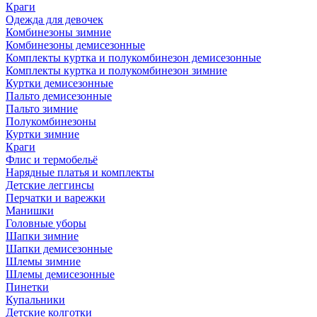
Краги
Одежда для девочек
Комбинезоны зимние
Комбинезоны демисезонные
Комплекты куртка и полукомбинезон демисезонные
Комплекты куртка и полукомбинезон зимние
Куртки демисезонные
Пальто демисезонные
Пальто зимние
Полукомбинезоны
Куртки зимние
Краги
Флис и термобельё
Нарядные платья и комплекты
Детские леггинсы
Перчатки и варежки
Манишки
Головные уборы
Шапки зимние
Шапки демисезонные
Шлемы зимние
Шлемы демисезонные
Пинетки
Купальники
Детские колготки