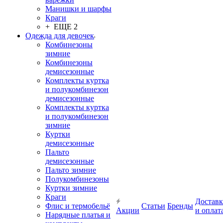
Манишки и шарфы
Краги
+ ЕЩЕ 2
Одежда для девочек
Комбинезоны
зимние
Комбинезоны
демисезонные
Комплекты куртка
и полукомбинезон
демисезонные
Комплекты куртка
и полукомбинезон
зимние
Куртки
демисезонные
Пальто
демисезонные
Пальто зимние
Полукомбинезоны
Куртки зимние
Краги
Доставк
Флис и термобельё
Статьи
Бренды
Акции
и оплат
Нарядные платья и