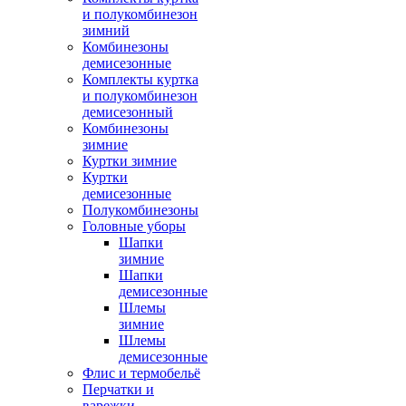
и полукомбинезон
зимний
Комбинезоны
демисезонные
Комплекты куртка
и полукомбинезон
демисезонный
Комбинезоны
зимние
Куртки зимние
Куртки
демисезонные
Полукомбинезоны
Головные уборы
Шапки
зимние
Шапки
демисезонные
Шлемы
зимние
Шлемы
демисезонные
Флис и термобельё
Перчатки и
варежки