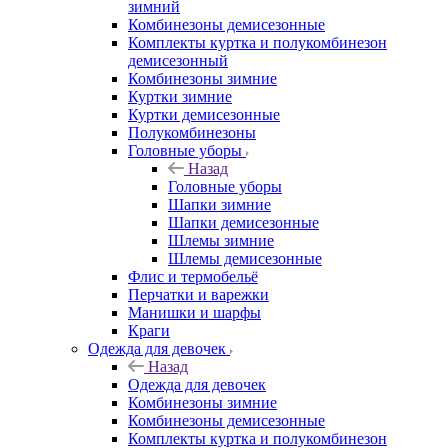
зимний
Комбинезоны демисезонные
Комплекты куртка и полукомбинезон
демисезонный
Комбинезоны зимние
Куртки зимние
Куртки демисезонные
Полукомбинезоны
Головные уборы
Назад
Головные уборы
Шапки зимние
Шапки демисезонные
Шлемы зимние
Шлемы демисезонные
Флис и термобельё
Перчатки и варежки
Манишки и шарфы
Краги
Одежда для девочек
Назад
Одежда для девочек
Комбинезоны зимние
Комбинезоны демисезонные
Комплекты куртка и полукомбинезон