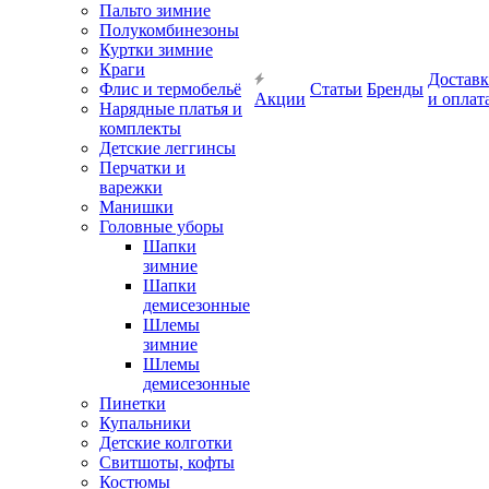
Пальто зимние
Полукомбинезоны
Куртки зимние
Краги
Доставк
Флис и термобельё
Статьи
Бренды
Акции
и оплат
Нарядные платья и
комплекты
Детские леггинсы
Перчатки и
варежки
Манишки
Головные уборы
Шапки
зимние
Шапки
демисезонные
Шлемы
зимние
Шлемы
демисезонные
Пинетки
Купальники
Детские колготки
Свитшоты, кофты
Костюмы