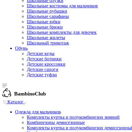
Школьные блузки
Школьные костюмы для мальчиков
Школьные рубашки
Школьные сарафаны
Школьные юбки
Школьные брюки
Школьные комплекты для девочек
Школьные жилеты
Школьный трикотаж
Обувь
Детские кеды
Детские ботинки
Детские кроссовки
Детские сапоги
Детские туфли
BambinoClub
Каталог
Одежда для мальчиков
Комплекты куртка и полукомбинезон зимний
Комбинезоны демисезонные
Комплекты куртка и полукомбинезон демисезонны