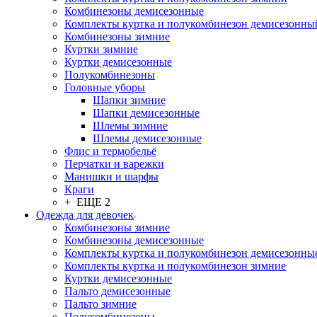
Комбинезоны демисезонные
Комплекты куртка и полукомбинезон демисезонны
Комбинезоны зимние
Куртки зимние
Куртки демисезонные
Полукомбинезоны
Головные уборы
Шапки зимние
Шапки демисезонные
Шлемы зимние
Шлемы демисезонные
Флис и термобельё
Перчатки и варежки
Манишки и шарфы
Краги
+ ЕЩЕ 2
Одежда для девочек
Комбинезоны зимние
Комбинезоны демисезонные
Комплекты куртка и полукомбинезон демисезонны
Комплекты куртка и полукомбинезон зимние
Куртки демисезонные
Пальто демисезонные
Пальто зимние
Полукомбинезоны