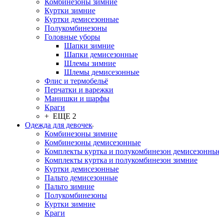
Комбинезоны зимние
Куртки зимние
Куртки демисезонные
Полукомбинезоны
Головные уборы
Шапки зимние
Шапки демисезонные
Шлемы зимние
Шлемы демисезонные
Флис и термобельё
Перчатки и варежки
Манишки и шарфы
Краги
+ ЕЩЕ 2
Одежда для девочек
Комбинезоны зимние
Комбинезоны демисезонные
Комплекты куртка и полукомбинезон демисезонны
Комплекты куртка и полукомбинезон зимние
Куртки демисезонные
Пальто демисезонные
Пальто зимние
Полукомбинезоны
Куртки зимние
Краги