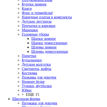
Куртки зимние
Краги
Флис и термобельё
Нарядные платья и комплекты
Детские леггинсы
Перчатки и варежки
Манишки
Головные уборы
Шапки зимние
Шапки демисезонные
Шлемы зимние
Шлемы демисезонные
Пинетки
Купальники
Детские колготки
Свитшоты, кофты
Костюмы
Пижамы для девочек
Нижнее белье
Туники, футболки
Юбки
+ ЕЩЕ 15
Школьная форма
Пиджаки для девочек