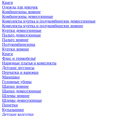
Краги
Одежда для девочек
Комбинезоны зимние
Комбинезоны демисезонные
Комплекты куртка и полукомбинезон демисезонные
Комплекты куртка и полукомбинезон зимние
Куртки демисезонные
Пальто демисезонные
Пальто зимние
Полукомбинезоны
Куртки зимние
Краги
Флис и термобельё
Нарядные платья и комплекты
Детские леггинсы
Перчатки и варежки
Манишки
Головные уборы
Шапки зимние
Шапки демисезонные
Шлемы зимние
Шлемы демисезонные
Пинетки
Купальники
Детские колготки