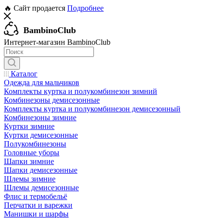
🔥 Сайт продается
Подробнее
BambinoClub
Интернет-магазин BambinoClub
Каталог
Одежда для мальчиков
Комплекты куртка и полукомбинезон зимний
Комбинезоны демисезонные
Комплекты куртка и полукомбинезон демисезонный
Комбинезоны зимние
Куртки зимние
Куртки демисезонные
Полукомбинезоны
Головные уборы
Шапки зимние
Шапки демисезонные
Шлемы зимние
Шлемы демисезонные
Флис и термобельё
Перчатки и варежки
Манишки и шарфы