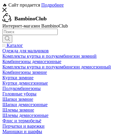
🔥 Сайт продается
Подробнее
BambinoClub
Интернет-магазин BambinoClub
Каталог
Одежда для мальчиков
Комплекты куртка и полукомбинезон зимний
Комбинезоны демисезонные
Комплекты куртка и полукомбинезон демисезонный
Комбинезоны зимние
Куртки зимние
Куртки демисезонные
Полукомбинезоны
Головные уборы
Шапки зимние
Шапки демисезонные
Шлемы зимние
Шлемы демисезонные
Флис и термобельё
Перчатки и варежки
Манишки и шарфы