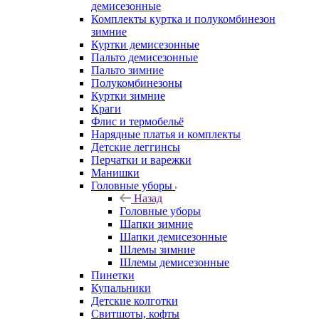
демисезонные
Комплекты куртка и полукомбинезон
зимние
Куртки демисезонные
Пальто демисезонные
Пальто зимние
Полукомбинезоны
Куртки зимние
Краги
Флис и термобельё
Нарядные платья и комплекты
Детские леггинсы
Перчатки и варежки
Манишки
Головные уборы
Назад
Головные уборы
Шапки зимние
Шапки демисезонные
Шлемы зимние
Шлемы демисезонные
Пинетки
Купальники
Детские колготки
Свитшоты, кофты