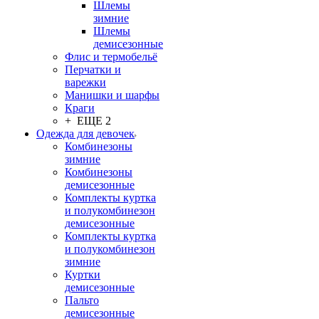
Шлемы
зимние
Шлемы
демисезонные
Флис и термобельё
Перчатки и
варежки
Манишки и шарфы
Краги
+ ЕЩЕ 2
Одежда для девочек
Комбинезоны
зимние
Комбинезоны
демисезонные
Комплекты куртка
и полукомбинезон
демисезонные
Комплекты куртка
и полукомбинезон
зимние
Куртки
демисезонные
Пальто
демисезонные