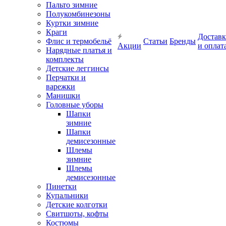
Пальто зимние
Полукомбинезоны
Куртки зимние
Краги
Доставк
Флис и термобельё
Статьи
Бренды
Акции
и оплат
Нарядные платья и
комплекты
Детские леггинсы
Перчатки и
варежки
Манишки
Головные уборы
Шапки
зимние
Шапки
демисезонные
Шлемы
зимние
Шлемы
демисезонные
Пинетки
Купальники
Детские колготки
Свитшоты, кофты
Костюмы