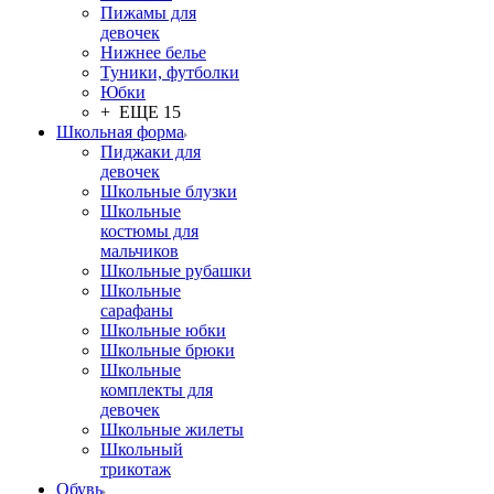
Пижамы для
девочек
Нижнее белье
Туники, футболки
Юбки
+ ЕЩЕ 15
Школьная форма
Пиджаки для
девочек
Школьные блузки
Школьные
костюмы для
мальчиков
Школьные рубашки
Школьные
сарафаны
Школьные юбки
Школьные брюки
Школьные
комплекты для
девочек
Школьные жилеты
Школьный
трикотаж
Обувь