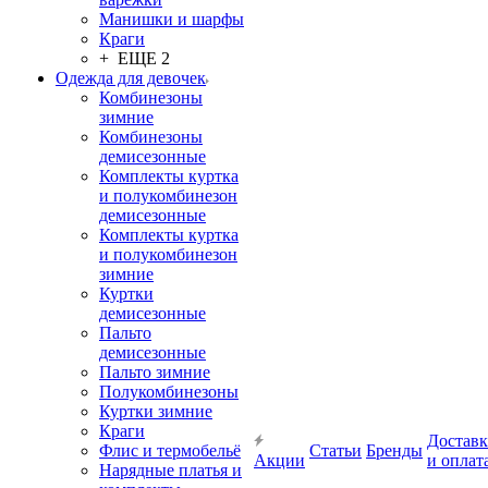
Манишки и шарфы
Краги
+ ЕЩЕ 2
Одежда для девочек
Комбинезоны
зимние
Комбинезоны
демисезонные
Комплекты куртка
и полукомбинезон
демисезонные
Комплекты куртка
и полукомбинезон
зимние
Куртки
демисезонные
Пальто
демисезонные
Пальто зимние
Полукомбинезоны
Куртки зимние
Краги
Доставк
Флис и термобельё
Статьи
Бренды
Акции
и оплат
Нарядные платья и