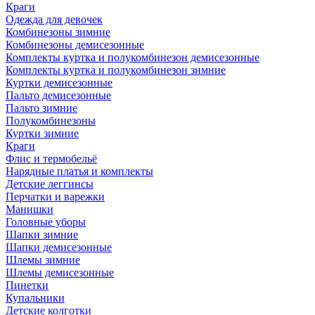
Краги
Одежда для девочек
Комбинезоны зимние
Комбинезоны демисезонные
Комплекты куртка и полукомбинезон демисезонные
Комплекты куртка и полукомбинезон зимние
Куртки демисезонные
Пальто демисезонные
Пальто зимние
Полукомбинезоны
Куртки зимние
Краги
Флис и термобельё
Нарядные платья и комплекты
Детские леггинсы
Перчатки и варежки
Манишки
Головные уборы
Шапки зимние
Шапки демисезонные
Шлемы зимние
Шлемы демисезонные
Пинетки
Купальники
Детские колготки