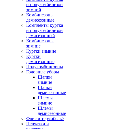
и полукомбинезон
зимний
Комбинезоны
демисезонные
Комплекты куртка
и полукомбинезон
демисезонный
Комбинезоны
зимние
Куртки зимние
Куртки
демисезонные
Полукомбинезоны
Головные уборы
Шапки
зимние
Шапки
демисезонные
Шлемы
зимние
Шлемы
демисезонные
Флис и термобельё
Перчатки и
варежки