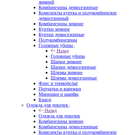
зимний
Комбинезоны демисезонные
Комплекты куртка и полукомбинезон
демисезонный
Комбинезоны зимние
Куртки зимние
Куртки демисезонные
Полукомбинезоны
Головные уборы
Назад
Головные уборы
Шапки зимние
Шапки демисезонные
Шлемы зимние
Шлемы демисезонные
Флис и термобельё
Перчатки и варежки
Манишки и шарфы
Краги
Одежда для девочек
Назад
Одежда для девочек
Комбинезоны зимние
Комбинезоны демисезонные
Комплекты куртка и полукомбинезон