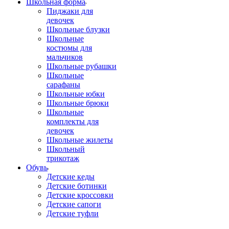
Школьная форма
Пиджаки для
девочек
Школьные блузки
Школьные
костюмы для
мальчиков
Школьные рубашки
Школьные
сарафаны
Школьные юбки
Школьные брюки
Школьные
комплекты для
девочек
Школьные жилеты
Школьный
трикотаж
Обувь
Детские кеды
Детские ботинки
Детские кроссовки
Детские сапоги
Детские туфли