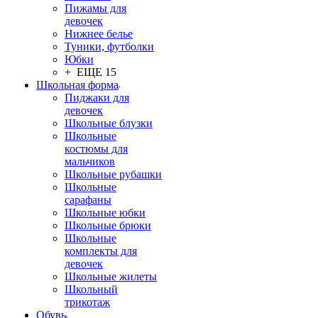
Пижамы для
девочек
Нижнее белье
Туники, футболки
Юбки
+ ЕЩЕ 15
Школьная форма
Пиджаки для
девочек
Школьные блузки
Школьные
костюмы для
мальчиков
Школьные рубашки
Школьные
сарафаны
Школьные юбки
Школьные брюки
Школьные
комплекты для
девочек
Школьные жилеты
Школьный
трикотаж
Обувь