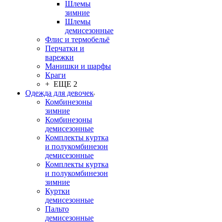
Шлемы
зимние
Шлемы
демисезонные
Флис и термобельё
Перчатки и
варежки
Манишки и шарфы
Краги
+ ЕЩЕ 2
Одежда для девочек
Комбинезоны
зимние
Комбинезоны
демисезонные
Комплекты куртка
и полукомбинезон
демисезонные
Комплекты куртка
и полукомбинезон
зимние
Куртки
демисезонные
Пальто
демисезонные