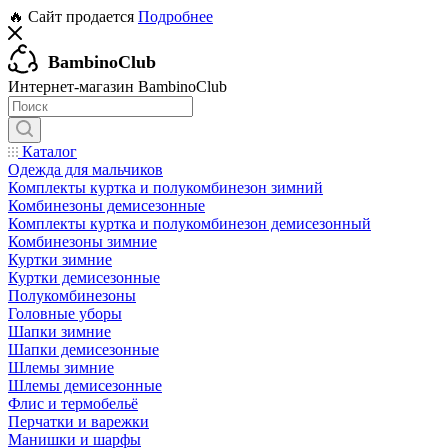
🔥 Сайт продается
Подробнее
BambinoClub
Интернет-магазин BambinoClub
Каталог
Одежда для мальчиков
Комплекты куртка и полукомбинезон зимний
Комбинезоны демисезонные
Комплекты куртка и полукомбинезон демисезонный
Комбинезоны зимние
Куртки зимние
Куртки демисезонные
Полукомбинезоны
Головные уборы
Шапки зимние
Шапки демисезонные
Шлемы зимние
Шлемы демисезонные
Флис и термобельё
Перчатки и варежки
Манишки и шарфы