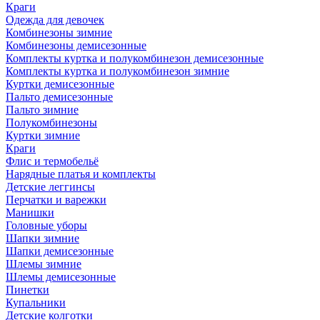
Краги
Одежда для девочек
Комбинезоны зимние
Комбинезоны демисезонные
Комплекты куртка и полукомбинезон демисезонные
Комплекты куртка и полукомбинезон зимние
Куртки демисезонные
Пальто демисезонные
Пальто зимние
Полукомбинезоны
Куртки зимние
Краги
Флис и термобельё
Нарядные платья и комплекты
Детские леггинсы
Перчатки и варежки
Манишки
Головные уборы
Шапки зимние
Шапки демисезонные
Шлемы зимние
Шлемы демисезонные
Пинетки
Купальники
Детские колготки