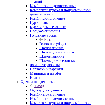
зимний
Комбинезоны демисезонные
Комплекты куртка и полукомбинезон
демисезонный
Комбинезоны зимние
Куртки зимние
Куртки демисезонные
Полукомбинезоны
Головные уборы
Назад
Головные уборы
Шапки зимние
Шапки демисезонные
Шлемы зимние
Шлемы демисезонные
Флис и термобельё
Перчатки и варежки
Манишки и шарфы
Краги
Одежда для девочек
Назад
Одежда для девочек
Комбинезоны зимние
Комбинезоны демисезонные
Комплекты куртка и полукомбинезон