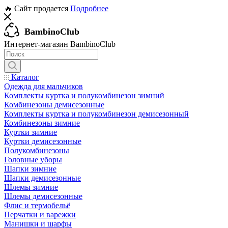
🔥 Сайт продается
Подробнее
BambinoClub
Интернет-магазин BambinoClub
Каталог
Одежда для мальчиков
Комплекты куртка и полукомбинезон зимний
Комбинезоны демисезонные
Комплекты куртка и полукомбинезон демисезонный
Комбинезоны зимние
Куртки зимние
Куртки демисезонные
Полукомбинезоны
Головные уборы
Шапки зимние
Шапки демисезонные
Шлемы зимние
Шлемы демисезонные
Флис и термобельё
Перчатки и варежки
Манишки и шарфы