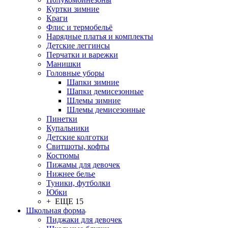
Куртки зимние
Краги
Флис и термобельё
Нарядные платья и комплекты
Детские леггинсы
Перчатки и варежки
Манишки
Головные уборы
Шапки зимние
Шапки демисезонные
Шлемы зимние
Шлемы демисезонные
Пинетки
Купальники
Детские колготки
Свитшоты, кофты
Костюмы
Пижамы для девочек
Нижнее белье
Туники, футболки
Юбки
+ ЕЩЕ 15
Школьная форма
Пиджаки для девочек