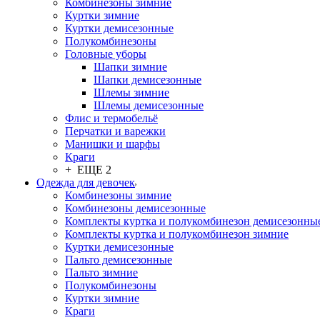
Комбинезоны зимние
Куртки зимние
Куртки демисезонные
Полукомбинезоны
Головные уборы
Шапки зимние
Шапки демисезонные
Шлемы зимние
Шлемы демисезонные
Флис и термобельё
Перчатки и варежки
Манишки и шарфы
Краги
+ ЕЩЕ 2
Одежда для девочек
Комбинезоны зимние
Комбинезоны демисезонные
Комплекты куртка и полукомбинезон демисезонны
Комплекты куртка и полукомбинезон зимние
Куртки демисезонные
Пальто демисезонные
Пальто зимние
Полукомбинезоны
Куртки зимние
Краги