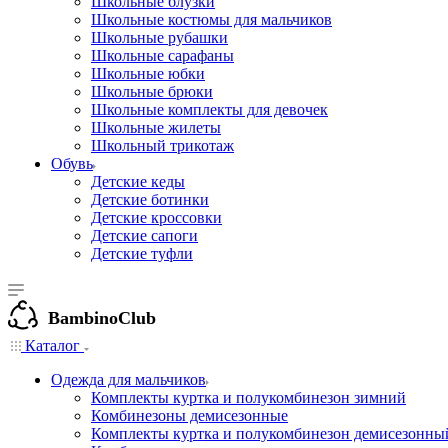
Школьные блузки
Школьные костюмы для мальчиков
Школьные рубашки
Школьные сарафаны
Школьные юбки
Школьные брюки
Школьные комплекты для девочек
Школьные жилеты
Школьный трикотаж
Обувь
Детские кеды
Детские ботинки
Детские кроссовки
Детские сапоги
Детские туфли
BambinoClub
Каталог
Одежда для мальчиков
Комплекты куртка и полукомбинезон зимний
Комбинезоны демисезонные
Комплекты куртка и полукомбинезон демисезонны