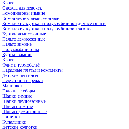
Краги
Одежда для девочек
Комбинезоны зимние
Комбинезоны демисезонные
Комплекты куртка и полукомбинезон демисезонные
Комплекты куртка и полукомбинезон зимние
Куртки демисезонные
Пальто демисезонные
Пальто зимние
Полукомбинезоны
Куртки зимние
Краги
Флис и термобельё
Нарядные платья и комплекты
Детские леггинсы
Перчатки и варежки
Манишки
Головные уборы
Шапки зимние
Шапки демисезонные
Шлемы зимние
Шлемы демисезонные
Пинетки
Купальники
Детские колготки