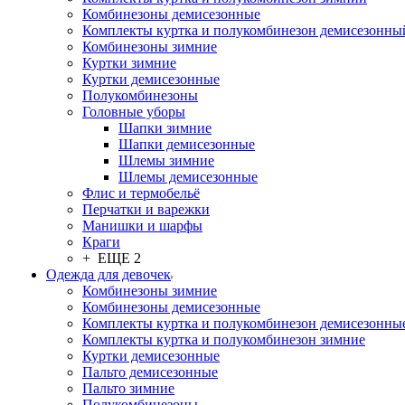
Комбинезоны демисезонные
Комплекты куртка и полукомбинезон демисезонны
Комбинезоны зимние
Куртки зимние
Куртки демисезонные
Полукомбинезоны
Головные уборы
Шапки зимние
Шапки демисезонные
Шлемы зимние
Шлемы демисезонные
Флис и термобельё
Перчатки и варежки
Манишки и шарфы
Краги
+ ЕЩЕ 2
Одежда для девочек
Комбинезоны зимние
Комбинезоны демисезонные
Комплекты куртка и полукомбинезон демисезонны
Комплекты куртка и полукомбинезон зимние
Куртки демисезонные
Пальто демисезонные
Пальто зимние
Полукомбинезоны