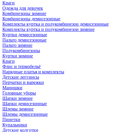
Краги
Одежда для девочек
Комбинезоны зимние
Комбинезоны демисезонные
Комплекты куртка и полукомбинезон демисезонные
Комплекты куртка и полукомбинезон зимние
Куртки демисезонные
Пальто демисезонные
Пальто зимние
Полукомбинезоны
Куртки зимние
Краги
Флис и термобельё
Нарядные платья и комплекты
Детские леггинсы
Перчатки и варежки
Манишки
Головные уборы
Шапки зимние
Шапки демисезонные
Шлемы зимние
Шлемы демисезонные
Пинетки
Купальники
Детские колготки