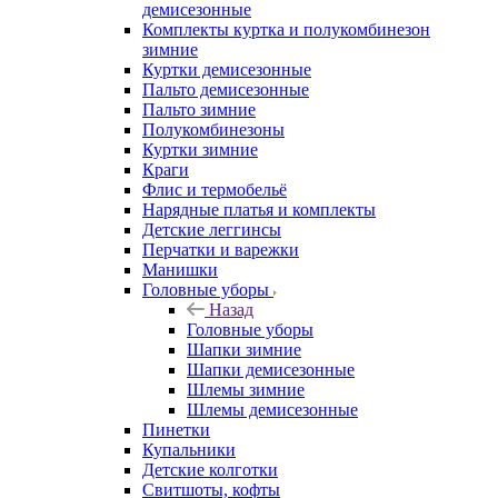
демисезонные
Комплекты куртка и полукомбинезон
зимние
Куртки демисезонные
Пальто демисезонные
Пальто зимние
Полукомбинезоны
Куртки зимние
Краги
Флис и термобельё
Нарядные платья и комплекты
Детские леггинсы
Перчатки и варежки
Манишки
Головные уборы
Назад
Головные уборы
Шапки зимние
Шапки демисезонные
Шлемы зимние
Шлемы демисезонные
Пинетки
Купальники
Детские колготки
Свитшоты, кофты