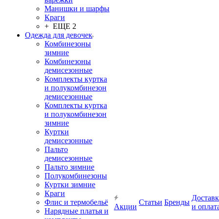
Манишки и шарфы
Краги
+ ЕЩЕ 2
Одежда для девочек
Комбинезоны
зимние
Комбинезоны
демисезонные
Комплекты куртка
и полукомбинезон
демисезонные
Комплекты куртка
и полукомбинезон
зимние
Куртки
демисезонные
Пальто
демисезонные
Пальто зимние
Полукомбинезоны
Куртки зимние
Краги
Доставк
Флис и термобельё
Статьи
Бренды
Акции
и оплат
Нарядные платья и