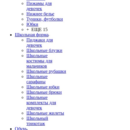
Пижамы для
девочек
Нижнее белье
Туники, футболки
Юбки
+ ЕЩЕ 15
Школьная форма
Пиджаки для
девочек
Школьные блузки
Школьные
костюмы для
мальчиков
Школьные рубашки
Школьные
сарафаны
Школьные юбки
Школьные брюки
Школьные
комплекты для
девочек
Школьные жилеты
Школьный
трикотаж
Обувь