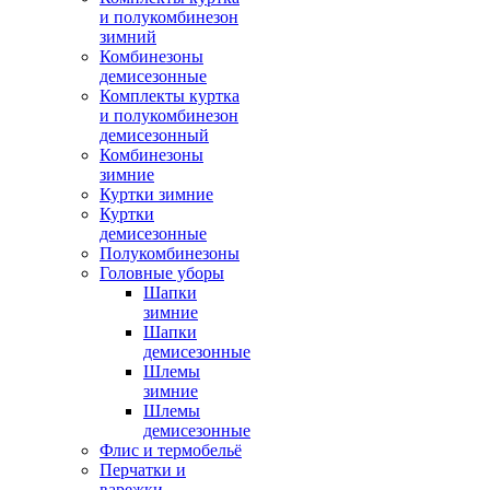
и полукомбинезон
зимний
Комбинезоны
демисезонные
Комплекты куртка
и полукомбинезон
демисезонный
Комбинезоны
зимние
Куртки зимние
Куртки
демисезонные
Полукомбинезоны
Головные уборы
Шапки
зимние
Шапки
демисезонные
Шлемы
зимние
Шлемы
демисезонные
Флис и термобельё
Перчатки и
варежки