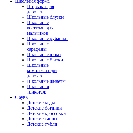
Школьная форма
Пиджаки для
девочек
Школьные блузки
Школьные
костюмы для
мальчиков
Школьные рубашки
Школьные
сарафаны
Школьные юбки
Школьные брюки
Школьные
комплекты для
девочек
Школьные жилеты
Школьный
трикотаж
Обувь
Детские кеды
Детские ботинки
Детские кроссовки
Детские сапоги
Детские туфли