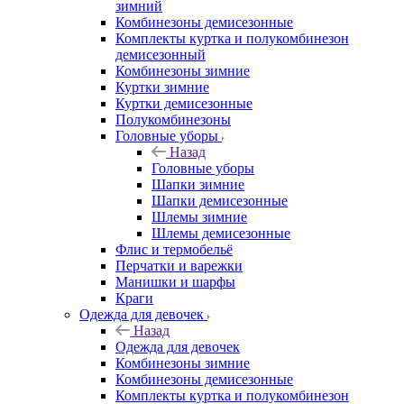
зимний
Комбинезоны демисезонные
Комплекты куртка и полукомбинезон
демисезонный
Комбинезоны зимние
Куртки зимние
Куртки демисезонные
Полукомбинезоны
Головные уборы
Назад
Головные уборы
Шапки зимние
Шапки демисезонные
Шлемы зимние
Шлемы демисезонные
Флис и термобельё
Перчатки и варежки
Манишки и шарфы
Краги
Одежда для девочек
Назад
Одежда для девочек
Комбинезоны зимние
Комбинезоны демисезонные
Комплекты куртка и полукомбинезон