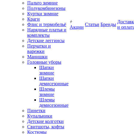
Пальто зимние
Полукомбинезоны
Куртки зимние
Краги
Доставк
Флис и термобельё
Статьи
Бренды
Акции
и оплат
Нарядные платья и
комплекты
Детские леггинсы
Перчатки и
варежки
Манишки
Головные уборы
Шапки
зимние
Шапки
демисезонные
Шлемы
зимние
Шлемы
демисезонные
Пинетки
Купальники
Детские колготки
Свитшоты, кофты
Костюмы