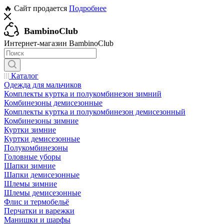
🔥 Сайт продается
Подробнее
BambinoClub
Интернет-магазин BambinoClub
Каталог
Одежда для мальчиков
Комплекты куртка и полукомбинезон зимний
Комбинезоны демисезонные
Комплекты куртка и полукомбинезон демисезонный
Комбинезоны зимние
Куртки зимние
Куртки демисезонные
Полукомбинезоны
Головные уборы
Шапки зимние
Шапки демисезонные
Шлемы зимние
Шлемы демисезонные
Флис и термобельё
Перчатки и варежки
Манишки и шарфы