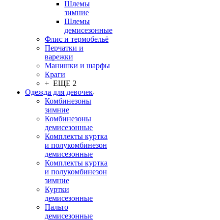
Шлемы
зимние
Шлемы
демисезонные
Флис и термобельё
Перчатки и
варежки
Манишки и шарфы
Краги
+ ЕЩЕ 2
Одежда для девочек
Комбинезоны
зимние
Комбинезоны
демисезонные
Комплекты куртка
и полукомбинезон
демисезонные
Комплекты куртка
и полукомбинезон
зимние
Куртки
демисезонные
Пальто
демисезонные