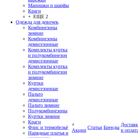
Манишки и шарфы
Краги
+ ЕЩЕ 2
Одежда для девочек
Комбинезоны
зимние
Комбинезоны
демисезонные
Комплекты куртка
и полукомбинезон
демисезонные
Комплекты куртка
и полукомбинезон
зимние
Куртки
демисезонные
Пальто
демисезонные
Пальто зимние
Полукомбинезоны
Куртки зимние
Краги
Доставк
Флис и термобельё
Статьи
Бренды
Акции
и оплат
Нарядные платья и