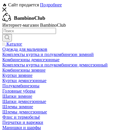
🔥 Сайт продается
Подробнее
BambinoClub
Интернет-магазин BambinoClub
Каталог
Одежда для мальчиков
Комплекты куртка и полукомбинезон зимний
Комбинезоны демисезонные
Комплекты куртка и полукомбинезон демисезонный
Комбинезоны зимние
Куртки зимние
Куртки демисезонные
Полукомбинезоны
Головные уборы
Шапки зимние
Шапки демисезонные
Шлемы зимние
Шлемы демисезонные
Флис и термобельё
Перчатки и варежки
Манишки и шарфы