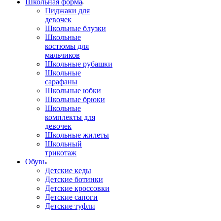
Школьная форма
Пиджаки для
девочек
Школьные блузки
Школьные
костюмы для
мальчиков
Школьные рубашки
Школьные
сарафаны
Школьные юбки
Школьные брюки
Школьные
комплекты для
девочек
Школьные жилеты
Школьный
трикотаж
Обувь
Детские кеды
Детские ботинки
Детские кроссовки
Детские сапоги
Детские туфли