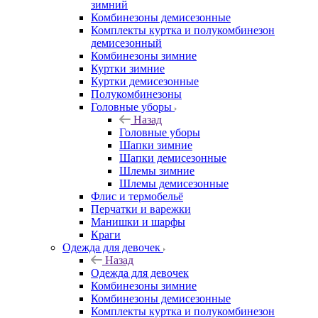
зимний
Комбинезоны демисезонные
Комплекты куртка и полукомбинезон
демисезонный
Комбинезоны зимние
Куртки зимние
Куртки демисезонные
Полукомбинезоны
Головные уборы
Назад
Головные уборы
Шапки зимние
Шапки демисезонные
Шлемы зимние
Шлемы демисезонные
Флис и термобельё
Перчатки и варежки
Манишки и шарфы
Краги
Одежда для девочек
Назад
Одежда для девочек
Комбинезоны зимние
Комбинезоны демисезонные
Комплекты куртка и полукомбинезон