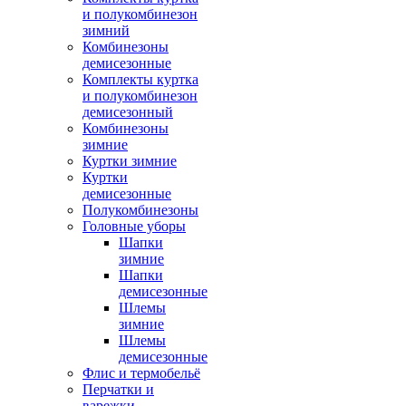
и полукомбинезон
зимний
Комбинезоны
демисезонные
Комплекты куртка
и полукомбинезон
демисезонный
Комбинезоны
зимние
Куртки зимние
Куртки
демисезонные
Полукомбинезоны
Головные уборы
Шапки
зимние
Шапки
демисезонные
Шлемы
зимние
Шлемы
демисезонные
Флис и термобельё
Перчатки и
варежки