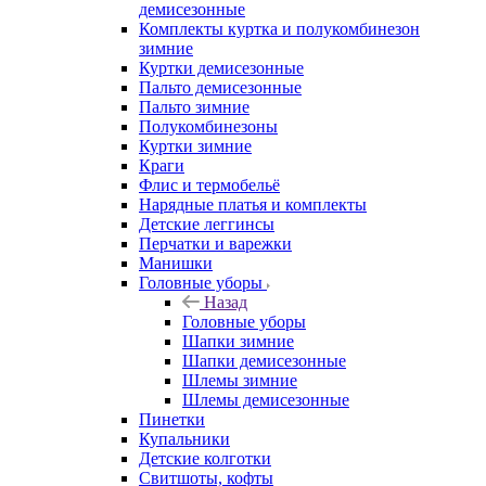
демисезонные
Комплекты куртка и полукомбинезон
зимние
Куртки демисезонные
Пальто демисезонные
Пальто зимние
Полукомбинезоны
Куртки зимние
Краги
Флис и термобельё
Нарядные платья и комплекты
Детские леггинсы
Перчатки и варежки
Манишки
Головные уборы
Назад
Головные уборы
Шапки зимние
Шапки демисезонные
Шлемы зимние
Шлемы демисезонные
Пинетки
Купальники
Детские колготки
Свитшоты, кофты