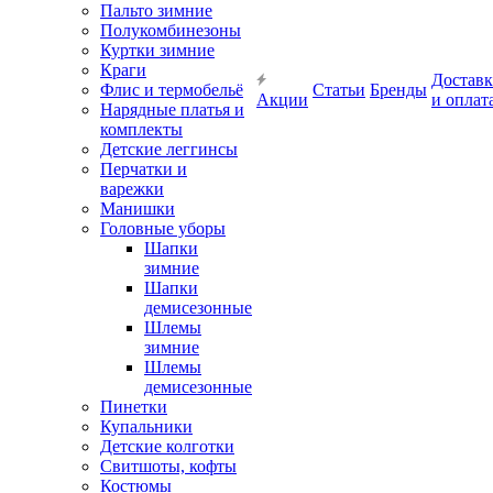
Пальто зимние
Полукомбинезоны
Куртки зимние
Краги
Доставк
Флис и термобельё
Статьи
Бренды
Акции
и оплат
Нарядные платья и
комплекты
Детские леггинсы
Перчатки и
варежки
Манишки
Головные уборы
Шапки
зимние
Шапки
демисезонные
Шлемы
зимние
Шлемы
демисезонные
Пинетки
Купальники
Детские колготки
Свитшоты, кофты
Костюмы