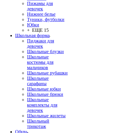
Пижамы для
девочек
Нижнее белье
Туники, футболки
Юбки
+ ЕЩЕ 15
Школьная форма
Пиджаки для
девочек
Школьные блузки
Школьные
костюмы для
мальчиков
Школьные рубашки
Школьные
сарафаны
Школьные юбки
Школьные брюки
Школьные
комплекты для
девочек
Школьные жилеты
Школьный
трикотаж
Обувь