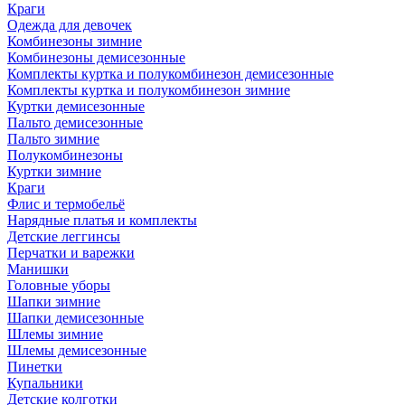
Краги
Одежда для девочек
Комбинезоны зимние
Комбинезоны демисезонные
Комплекты куртка и полукомбинезон демисезонные
Комплекты куртка и полукомбинезон зимние
Куртки демисезонные
Пальто демисезонные
Пальто зимние
Полукомбинезоны
Куртки зимние
Краги
Флис и термобельё
Нарядные платья и комплекты
Детские леггинсы
Перчатки и варежки
Манишки
Головные уборы
Шапки зимние
Шапки демисезонные
Шлемы зимние
Шлемы демисезонные
Пинетки
Купальники
Детские колготки