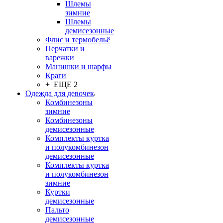
Шлемы
зимние
Шлемы
демисезонные
Флис и термобельё
Перчатки и
варежки
Манишки и шарфы
Краги
+ ЕЩЕ 2
Одежда для девочек
Комбинезоны
зимние
Комбинезоны
демисезонные
Комплекты куртка
и полукомбинезон
демисезонные
Комплекты куртка
и полукомбинезон
зимние
Куртки
демисезонные
Пальто
демисезонные