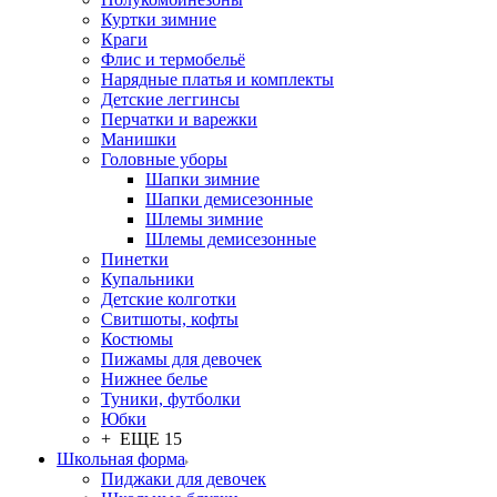
Куртки зимние
Краги
Флис и термобельё
Нарядные платья и комплекты
Детские леггинсы
Перчатки и варежки
Манишки
Головные уборы
Шапки зимние
Шапки демисезонные
Шлемы зимние
Шлемы демисезонные
Пинетки
Купальники
Детские колготки
Свитшоты, кофты
Костюмы
Пижамы для девочек
Нижнее белье
Туники, футболки
Юбки
+ ЕЩЕ 15
Школьная форма
Пиджаки для девочек