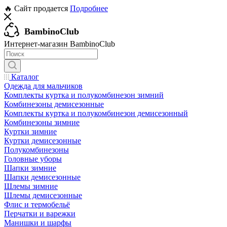
🔥 Сайт продается
Подробнее
BambinoClub
Интернет-магазин BambinoClub
Каталог
Одежда для мальчиков
Комплекты куртка и полукомбинезон зимний
Комбинезоны демисезонные
Комплекты куртка и полукомбинезон демисезонный
Комбинезоны зимние
Куртки зимние
Куртки демисезонные
Полукомбинезоны
Головные уборы
Шапки зимние
Шапки демисезонные
Шлемы зимние
Шлемы демисезонные
Флис и термобельё
Перчатки и варежки
Манишки и шарфы