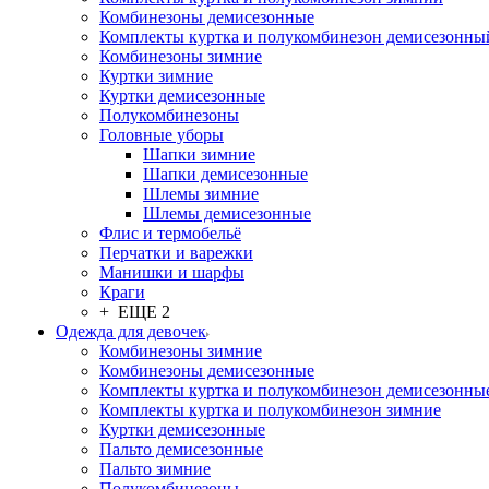
Комбинезоны демисезонные
Комплекты куртка и полукомбинезон демисезонны
Комбинезоны зимние
Куртки зимние
Куртки демисезонные
Полукомбинезоны
Головные уборы
Шапки зимние
Шапки демисезонные
Шлемы зимние
Шлемы демисезонные
Флис и термобельё
Перчатки и варежки
Манишки и шарфы
Краги
+ ЕЩЕ 2
Одежда для девочек
Комбинезоны зимние
Комбинезоны демисезонные
Комплекты куртка и полукомбинезон демисезонны
Комплекты куртка и полукомбинезон зимние
Куртки демисезонные
Пальто демисезонные
Пальто зимние
Полукомбинезоны