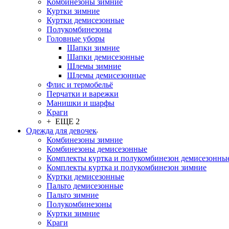
Комбинезоны зимние
Куртки зимние
Куртки демисезонные
Полукомбинезоны
Головные уборы
Шапки зимние
Шапки демисезонные
Шлемы зимние
Шлемы демисезонные
Флис и термобельё
Перчатки и варежки
Манишки и шарфы
Краги
+ ЕЩЕ 2
Одежда для девочек
Комбинезоны зимние
Комбинезоны демисезонные
Комплекты куртка и полукомбинезон демисезонны
Комплекты куртка и полукомбинезон зимние
Куртки демисезонные
Пальто демисезонные
Пальто зимние
Полукомбинезоны
Куртки зимние
Краги