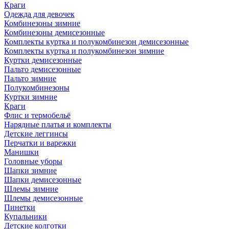
Краги
Одежда для девочек
Комбинезоны зимние
Комбинезоны демисезонные
Комплекты куртка и полукомбинезон демисезонные
Комплекты куртка и полукомбинезон зимние
Куртки демисезонные
Пальто демисезонные
Пальто зимние
Полукомбинезоны
Куртки зимние
Краги
Флис и термобельё
Нарядные платья и комплекты
Детские леггинсы
Перчатки и варежки
Манишки
Головные уборы
Шапки зимние
Шапки демисезонные
Шлемы зимние
Шлемы демисезонные
Пинетки
Купальники
Детские колготки