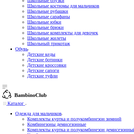
Школьные блузки
Школьные костюмы для мальчиков
Школьные рубашки
Школьные сарафаны
Школьные юбки
Школьные брюки
Школьные комплекты для девочек
Школьные жилеты
Школьный трикотаж
Обувь
Детские кеды
Детские ботинки
Детские кроссовки
Детские сапоги
Детские туфли
BambinoClub
Каталог
Одежда для мальчиков
Комплекты куртка и полукомбинезон зимний
Комбинезоны демисезонные
Комплекты куртка и полукомбинезон демисезонны