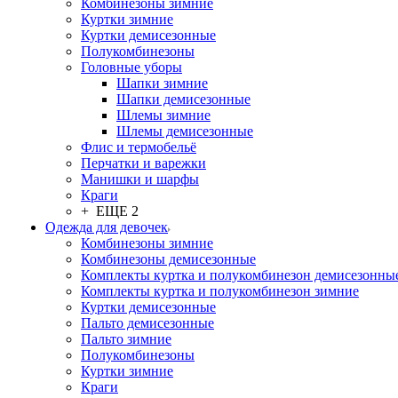
Комбинезоны зимние
Куртки зимние
Куртки демисезонные
Полукомбинезоны
Головные уборы
Шапки зимние
Шапки демисезонные
Шлемы зимние
Шлемы демисезонные
Флис и термобельё
Перчатки и варежки
Манишки и шарфы
Краги
+ ЕЩЕ 2
Одежда для девочек
Комбинезоны зимние
Комбинезоны демисезонные
Комплекты куртка и полукомбинезон демисезонны
Комплекты куртка и полукомбинезон зимние
Куртки демисезонные
Пальто демисезонные
Пальто зимние
Полукомбинезоны
Куртки зимние
Краги