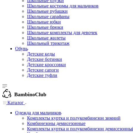
Школьные блузки
Школьные костюмы для мальчиков
Школьные рубашки
Школьные сарафаны
Школьные юбки
Школьные брюки
Школьные комплекты для девочек
Школьные жилеты
Школьный трикотаж
Обувь
Детские кеды
Детские ботинки
Детские кроссовки
Детские сапоги
Детские туфли
BambinoClub
Каталог
Одежда для мальчиков
Комплекты куртка и полукомбинезон зимний
Комбинезоны демисезонные
Комплекты куртка и полукомбинезон демисезонны