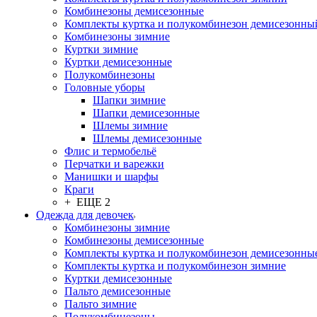
Комбинезоны демисезонные
Комплекты куртка и полукомбинезон демисезонны
Комбинезоны зимние
Куртки зимние
Куртки демисезонные
Полукомбинезоны
Головные уборы
Шапки зимние
Шапки демисезонные
Шлемы зимние
Шлемы демисезонные
Флис и термобельё
Перчатки и варежки
Манишки и шарфы
Краги
+ ЕЩЕ 2
Одежда для девочек
Комбинезоны зимние
Комбинезоны демисезонные
Комплекты куртка и полукомбинезон демисезонны
Комплекты куртка и полукомбинезон зимние
Куртки демисезонные
Пальто демисезонные
Пальто зимние
Полукомбинезоны