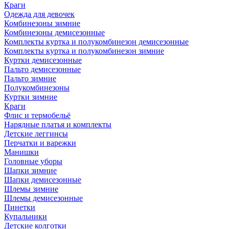
Краги
Одежда для девочек
Комбинезоны зимние
Комбинезоны демисезонные
Комплекты куртка и полукомбинезон демисезонные
Комплекты куртка и полукомбинезон зимние
Куртки демисезонные
Пальто демисезонные
Пальто зимние
Полукомбинезоны
Куртки зимние
Краги
Флис и термобельё
Нарядные платья и комплекты
Детские леггинсы
Перчатки и варежки
Манишки
Головные уборы
Шапки зимние
Шапки демисезонные
Шлемы зимние
Шлемы демисезонные
Пинетки
Купальники
Детские колготки