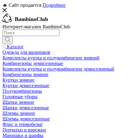
🔥 Сайт продается
Подробнее
BambinoClub
Интернет-магазин BambinoClub
Каталог
Одежда для мальчиков
Комплекты куртка и полукомбинезон зимний
Комбинезоны демисезонные
Комплекты куртка и полукомбинезон демисезонный
Комбинезоны зимние
Куртки зимние
Куртки демисезонные
Полукомбинезоны
Головные уборы
Шапки зимние
Шапки демисезонные
Шлемы зимние
Шлемы демисезонные
Флис и термобельё
Перчатки и варежки
Манишки и шарфы