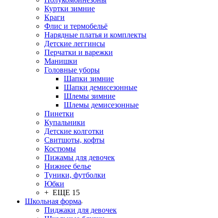
Куртки зимние
Краги
Флис и термобельё
Нарядные платья и комплекты
Детские леггинсы
Перчатки и варежки
Манишки
Головные уборы
Шапки зимние
Шапки демисезонные
Шлемы зимние
Шлемы демисезонные
Пинетки
Купальники
Детские колготки
Свитшоты, кофты
Костюмы
Пижамы для девочек
Нижнее белье
Туники, футболки
Юбки
+ ЕЩЕ 15
Школьная форма
Пиджаки для девочек