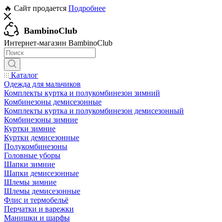
🔥 Сайт продается
Подробнее
BambinoClub
Интернет-магазин BambinoClub
Каталог
Одежда для мальчиков
Комплекты куртка и полукомбинезон зимний
Комбинезоны демисезонные
Комплекты куртка и полукомбинезон демисезонный
Комбинезоны зимние
Куртки зимние
Куртки демисезонные
Полукомбинезоны
Головные уборы
Шапки зимние
Шапки демисезонные
Шлемы зимние
Шлемы демисезонные
Флис и термобельё
Перчатки и варежки
Манишки и шарфы