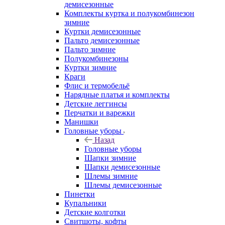
демисезонные
Комплекты куртка и полукомбинезон
зимние
Куртки демисезонные
Пальто демисезонные
Пальто зимние
Полукомбинезоны
Куртки зимние
Краги
Флис и термобельё
Нарядные платья и комплекты
Детские леггинсы
Перчатки и варежки
Манишки
Головные уборы
Назад
Головные уборы
Шапки зимние
Шапки демисезонные
Шлемы зимние
Шлемы демисезонные
Пинетки
Купальники
Детские колготки
Свитшоты, кофты