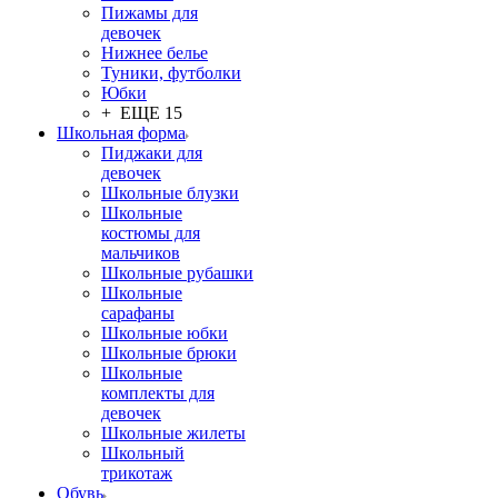
Пижамы для
девочек
Нижнее белье
Туники, футболки
Юбки
+ ЕЩЕ 15
Школьная форма
Пиджаки для
девочек
Школьные блузки
Школьные
костюмы для
мальчиков
Школьные рубашки
Школьные
сарафаны
Школьные юбки
Школьные брюки
Школьные
комплекты для
девочек
Школьные жилеты
Школьный
трикотаж
Обувь