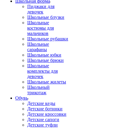
Школьная форма
Пиджаки для
девочек
Школьные блузки
Школьные
костюмы для
мальчиков
Школьные рубашки
Школьные
сарафаны
Школьные юбки
Школьные брюки
Школьные
комплекты для
девочек
Школьные жилеты
Школьный
трикотаж
Обувь
Детские кеды
Детские ботинки
Детские кроссовки
Детские сапоги
Детские туфли