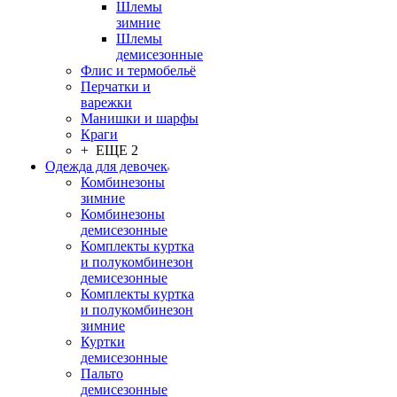
Шлемы
зимние
Шлемы
демисезонные
Флис и термобельё
Перчатки и
варежки
Манишки и шарфы
Краги
+ ЕЩЕ 2
Одежда для девочек
Комбинезоны
зимние
Комбинезоны
демисезонные
Комплекты куртка
и полукомбинезон
демисезонные
Комплекты куртка
и полукомбинезон
зимние
Куртки
демисезонные
Пальто
демисезонные