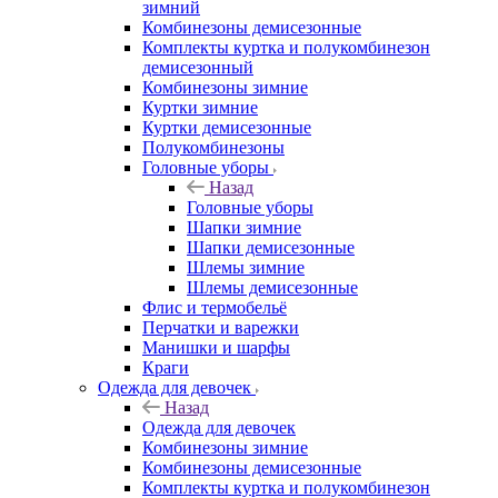
зимний
Комбинезоны демисезонные
Комплекты куртка и полукомбинезон
демисезонный
Комбинезоны зимние
Куртки зимние
Куртки демисезонные
Полукомбинезоны
Головные уборы
Назад
Головные уборы
Шапки зимние
Шапки демисезонные
Шлемы зимние
Шлемы демисезонные
Флис и термобельё
Перчатки и варежки
Манишки и шарфы
Краги
Одежда для девочек
Назад
Одежда для девочек
Комбинезоны зимние
Комбинезоны демисезонные
Комплекты куртка и полукомбинезон