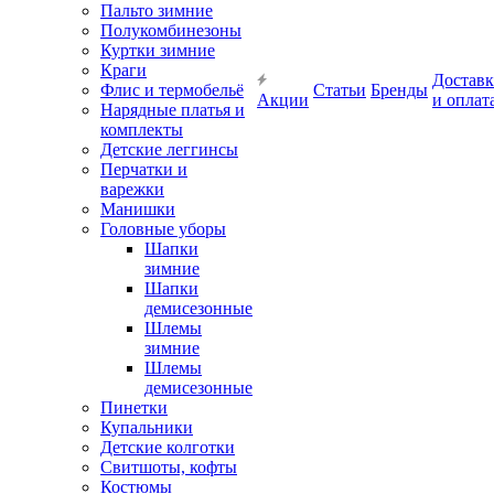
Пальто зимние
Полукомбинезоны
Куртки зимние
Краги
Доставк
Флис и термобельё
Статьи
Бренды
Акции
и оплат
Нарядные платья и
комплекты
Детские леггинсы
Перчатки и
варежки
Манишки
Головные уборы
Шапки
зимние
Шапки
демисезонные
Шлемы
зимние
Шлемы
демисезонные
Пинетки
Купальники
Детские колготки
Свитшоты, кофты
Костюмы