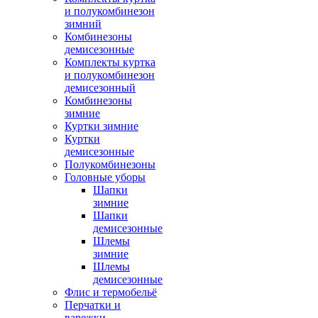
и полукомбинезон
зимний
Комбинезоны
демисезонные
Комплекты куртка
и полукомбинезон
демисезонный
Комбинезоны
зимние
Куртки зимние
Куртки
демисезонные
Полукомбинезоны
Головные уборы
Шапки
зимние
Шапки
демисезонные
Шлемы
зимние
Шлемы
демисезонные
Флис и термобельё
Перчатки и
варежки