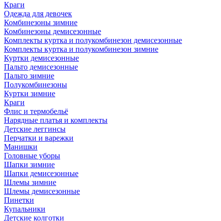
Краги
Одежда для девочек
Комбинезоны зимние
Комбинезоны демисезонные
Комплекты куртка и полукомбинезон демисезонные
Комплекты куртка и полукомбинезон зимние
Куртки демисезонные
Пальто демисезонные
Пальто зимние
Полукомбинезоны
Куртки зимние
Краги
Флис и термобельё
Нарядные платья и комплекты
Детские леггинсы
Перчатки и варежки
Манишки
Головные уборы
Шапки зимние
Шапки демисезонные
Шлемы зимние
Шлемы демисезонные
Пинетки
Купальники
Детские колготки