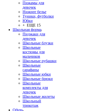
Пижамы для
девочек
Нижнее белье
Туники, футболки
Юбки
+ ЕЩЕ 15
Школьная форма
Пиджаки для
девочек
Школьные блузки
Школьные
костюмы для
мальчиков
Школьные рубашки
Школьные
сарафаны
Школьные юбки
Школьные брюки
Школьные
комплекты для
девочек
Школьные жилеты
Школьный
трикотаж
Обувь