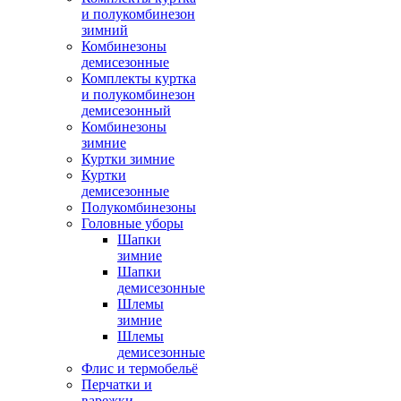
и полукомбинезон
зимний
Комбинезоны
демисезонные
Комплекты куртка
и полукомбинезон
демисезонный
Комбинезоны
зимние
Куртки зимние
Куртки
демисезонные
Полукомбинезоны
Головные уборы
Шапки
зимние
Шапки
демисезонные
Шлемы
зимние
Шлемы
демисезонные
Флис и термобельё
Перчатки и
варежки