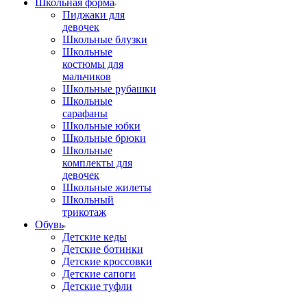
Школьная форма
Пиджаки для
девочек
Школьные блузки
Школьные
костюмы для
мальчиков
Школьные рубашки
Школьные
сарафаны
Школьные юбки
Школьные брюки
Школьные
комплекты для
девочек
Школьные жилеты
Школьный
трикотаж
Обувь
Детские кеды
Детские ботинки
Детские кроссовки
Детские сапоги
Детские туфли