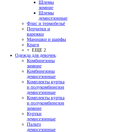
Шлемы
зимние
Шлемы
демисезонные
Флис и термобельё
Перчатки и
варежки
Манишки и шарфы
Краги
+ ЕЩЕ 2
Одежда для девочек
Комбинезоны
зимние
Комбинезоны
демисезонные
Комплекты куртка
и полукомбинезон
демисезонные
Комплекты куртка
и полукомбинезон
зимние
Куртки
демисезонные
Пальто
демисезонные