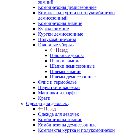
зимний
Комбинезоны демисезонные
Комплекты куртка и полукомбинезон
демисезонный
Комбинезоны зимние
Куртки зимние
Куртки демисезонные
Полукомбинезоны
Головные уборы
Назад
Головные уборы
Шапки зимние
Шапки демисезонные
Шлемы зимние
Шлемы демисезонные
Флис и термобельё
Перчатки и варежки
Манишки и шарфы
Краги
Одежда для девочек
Назад
Одежда для девочек
Комбинезоны зимние
Комбинезоны демисезонные
Комплекты куртка и полукомбинезон