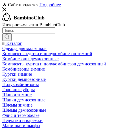
🔥 Сайт продается
Подробнее
BambinoClub
Интернет-магазин BambinoClub
Каталог
Одежда для мальчиков
Комплекты куртка и полукомбинезон зимний
Комбинезоны демисезонные
Комплекты куртка и полукомбинезон демисезонный
Комбинезоны зимние
Куртки зимние
Куртки демисезонные
Полукомбинезоны
Головные уборы
Шапки зимние
Шапки демисезонные
Шлемы зимние
Шлемы демисезонные
Флис и термобельё
Перчатки и варежки
Манишки и шарфы