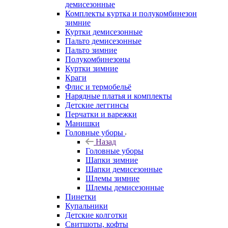
демисезонные
Комплекты куртка и полукомбинезон
зимние
Куртки демисезонные
Пальто демисезонные
Пальто зимние
Полукомбинезоны
Куртки зимние
Краги
Флис и термобельё
Нарядные платья и комплекты
Детские леггинсы
Перчатки и варежки
Манишки
Головные уборы
Назад
Головные уборы
Шапки зимние
Шапки демисезонные
Шлемы зимние
Шлемы демисезонные
Пинетки
Купальники
Детские колготки
Свитшоты, кофты