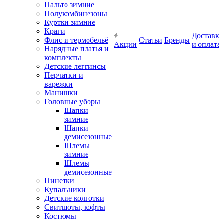
Пальто зимние
Полукомбинезоны
Куртки зимние
Краги
Доставк
Флис и термобельё
Статьи
Бренды
Акции
и оплат
Нарядные платья и
комплекты
Детские леггинсы
Перчатки и
варежки
Манишки
Головные уборы
Шапки
зимние
Шапки
демисезонные
Шлемы
зимние
Шлемы
демисезонные
Пинетки
Купальники
Детские колготки
Свитшоты, кофты
Костюмы