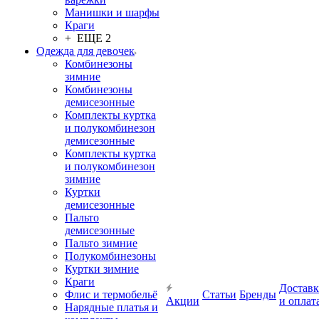
Манишки и шарфы
Краги
+ ЕЩЕ 2
Одежда для девочек
Комбинезоны
зимние
Комбинезоны
демисезонные
Комплекты куртка
и полукомбинезон
демисезонные
Комплекты куртка
и полукомбинезон
зимние
Куртки
демисезонные
Пальто
демисезонные
Пальто зимние
Полукомбинезоны
Куртки зимние
Краги
Доставк
Флис и термобельё
Статьи
Бренды
Акции
и оплат
Нарядные платья и