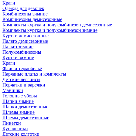
Краги
Одежда для девочек
Комбинезоны зимние
Комбинезоны демисезонные
Комплекты куртка и полукомбинезон демисезонные
Комплекты куртка и полукомбинезон зимние
Куртки демисезонные
Пальто демисезонные
Пальто зимние
Полукомбинезоны
Куртки зимние
Краги
Флис и термобельё
Нарядные платья и комплекты
Детские леггинсы
Перчатки и варежки
Манишки
Головные уборы
Шапки зимние
Шапки демисезонные
Шлемы зимние
Шлемы демисезонные
Пинетки
Купальники
Детские колготки