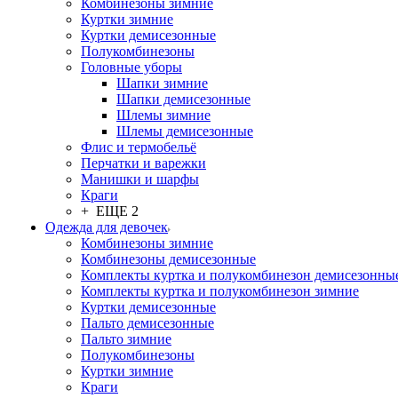
Комбинезоны зимние
Куртки зимние
Куртки демисезонные
Полукомбинезоны
Головные уборы
Шапки зимние
Шапки демисезонные
Шлемы зимние
Шлемы демисезонные
Флис и термобельё
Перчатки и варежки
Манишки и шарфы
Краги
+ ЕЩЕ 2
Одежда для девочек
Комбинезоны зимние
Комбинезоны демисезонные
Комплекты куртка и полукомбинезон демисезонны
Комплекты куртка и полукомбинезон зимние
Куртки демисезонные
Пальто демисезонные
Пальто зимние
Полукомбинезоны
Куртки зимние
Краги