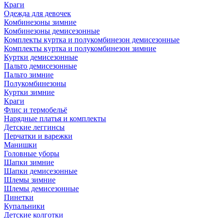
Краги
Одежда для девочек
Комбинезоны зимние
Комбинезоны демисезонные
Комплекты куртка и полукомбинезон демисезонные
Комплекты куртка и полукомбинезон зимние
Куртки демисезонные
Пальто демисезонные
Пальто зимние
Полукомбинезоны
Куртки зимние
Краги
Флис и термобельё
Нарядные платья и комплекты
Детские леггинсы
Перчатки и варежки
Манишки
Головные уборы
Шапки зимние
Шапки демисезонные
Шлемы зимние
Шлемы демисезонные
Пинетки
Купальники
Детские колготки