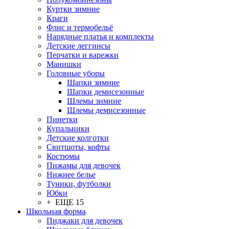
Куртки зимние
Краги
Флис и термобельё
Нарядные платья и комплекты
Детские леггинсы
Перчатки и варежки
Манишки
Головные уборы
Шапки зимние
Шапки демисезонные
Шлемы зимние
Шлемы демисезонные
Пинетки
Купальники
Детские колготки
Свитшоты, кофты
Костюмы
Пижамы для девочек
Нижнее белье
Туники, футболки
Юбки
+ ЕЩЕ 15
Школьная форма
Пиджаки для девочек