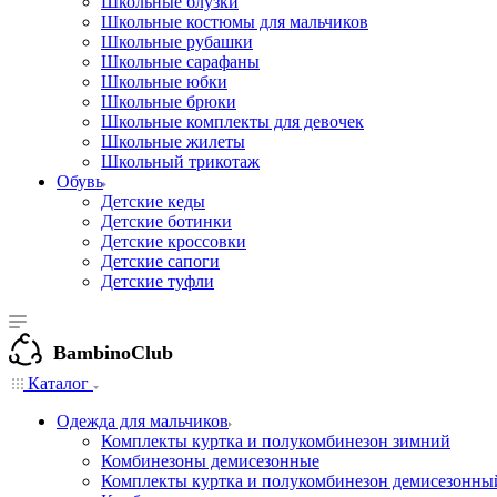
Школьные блузки
Школьные костюмы для мальчиков
Школьные рубашки
Школьные сарафаны
Школьные юбки
Школьные брюки
Школьные комплекты для девочек
Школьные жилеты
Школьный трикотаж
Обувь
Детские кеды
Детские ботинки
Детские кроссовки
Детские сапоги
Детские туфли
BambinoClub
Каталог
Одежда для мальчиков
Комплекты куртка и полукомбинезон зимний
Комбинезоны демисезонные
Комплекты куртка и полукомбинезон демисезонны