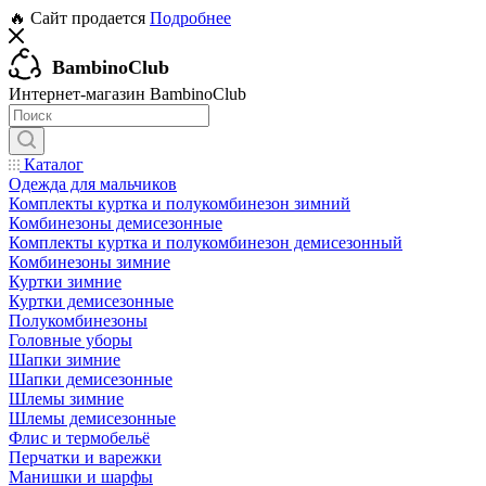
🔥 Сайт продается
Подробнее
BambinoClub
Интернет-магазин BambinoClub
Каталог
Одежда для мальчиков
Комплекты куртка и полукомбинезон зимний
Комбинезоны демисезонные
Комплекты куртка и полукомбинезон демисезонный
Комбинезоны зимние
Куртки зимние
Куртки демисезонные
Полукомбинезоны
Головные уборы
Шапки зимние
Шапки демисезонные
Шлемы зимние
Шлемы демисезонные
Флис и термобельё
Перчатки и варежки
Манишки и шарфы