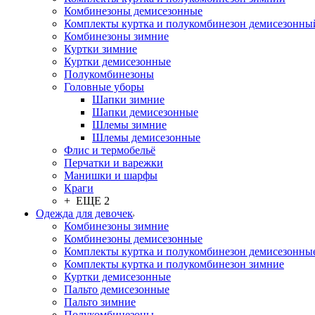
Комбинезоны демисезонные
Комплекты куртка и полукомбинезон демисезонны
Комбинезоны зимние
Куртки зимние
Куртки демисезонные
Полукомбинезоны
Головные уборы
Шапки зимние
Шапки демисезонные
Шлемы зимние
Шлемы демисезонные
Флис и термобельё
Перчатки и варежки
Манишки и шарфы
Краги
+ ЕЩЕ 2
Одежда для девочек
Комбинезоны зимние
Комбинезоны демисезонные
Комплекты куртка и полукомбинезон демисезонны
Комплекты куртка и полукомбинезон зимние
Куртки демисезонные
Пальто демисезонные
Пальто зимние
Полукомбинезоны