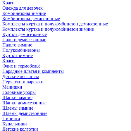
Краги
Одежда для девочек
Комбинезоны зимние
Комбинезоны демисезонные
Комплекты куртка и полукомбинезон демисезонные
Комплекты куртка и полукомбинезон зимние
Куртки демисезонные
Пальто демисезонные
Пальто зимние
Полукомбинезоны
Куртки зимние
Краги
Флис и термобельё
Нарядные платья и комплекты
Детские леггинсы
Перчатки и варежки
Манишки
Головные уборы
Шапки зимние
Шапки демисезонные
Шлемы зимние
Шлемы демисезонные
Пинетки
Купальники
Детские колготки