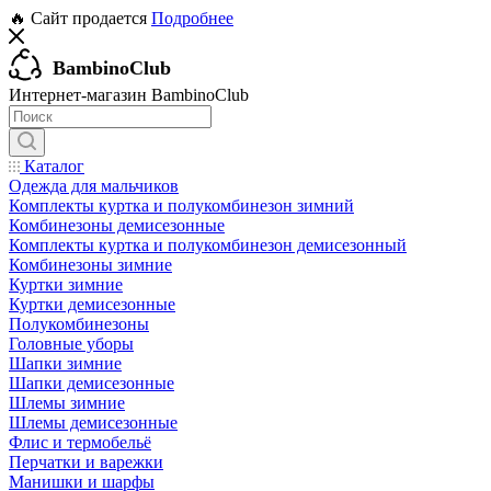
🔥 Сайт продается
Подробнее
BambinoClub
Интернет-магазин BambinoClub
Каталог
Одежда для мальчиков
Комплекты куртка и полукомбинезон зимний
Комбинезоны демисезонные
Комплекты куртка и полукомбинезон демисезонный
Комбинезоны зимние
Куртки зимние
Куртки демисезонные
Полукомбинезоны
Головные уборы
Шапки зимние
Шапки демисезонные
Шлемы зимние
Шлемы демисезонные
Флис и термобельё
Перчатки и варежки
Манишки и шарфы