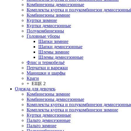
Комбинезоны демисезонные
Комплекты куртка и полукомбинезон демисезонны
Комбинезоны зимние
Куртки зимние
Куртки демисезонные
Полукомбинезоны
Головные уборы
Шапки зимние
Шапки демисезонные
Шлемы зимние
Шлемы демисезонные
Флис и термобельё
Перчатки и варежки
Манишки и шарфы
Краги
+ ЕЩЕ 2
Одежда для девочек
Комбинезоны зимние
Комбинезоны демисезонные
Комплекты куртка и полукомбинезон демисезонны
Комплекты куртка и полукомбинезон зимние
Куртки демисезонные
Пальто демисезонные
Пальто зимние
Полукомбинезоны