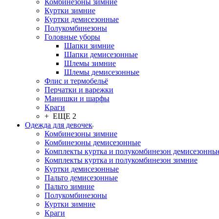
Комбинезоны зимние
Куртки зимние
Куртки демисезонные
Полукомбинезоны
Головные уборы
Шапки зимние
Шапки демисезонные
Шлемы зимние
Шлемы демисезонные
Флис и термобельё
Перчатки и варежки
Манишки и шарфы
Краги
+ ЕЩЕ 2
Одежда для девочек
Комбинезоны зимние
Комбинезоны демисезонные
Комплекты куртка и полукомбинезон демисезонны
Комплекты куртка и полукомбинезон зимние
Куртки демисезонные
Пальто демисезонные
Пальто зимние
Полукомбинезоны
Куртки зимние
Краги