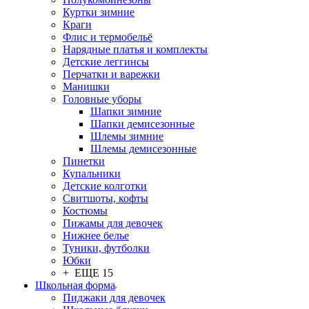
Куртки зимние
Краги
Флис и термобельё
Нарядные платья и комплекты
Детские леггинсы
Перчатки и варежки
Манишки
Головные уборы
Шапки зимние
Шапки демисезонные
Шлемы зимние
Шлемы демисезонные
Пинетки
Купальники
Детские колготки
Свитшоты, кофты
Костюмы
Пижамы для девочек
Нижнее белье
Туники, футболки
Юбки
+ ЕЩЕ 15
Школьная форма
Пиджаки для девочек