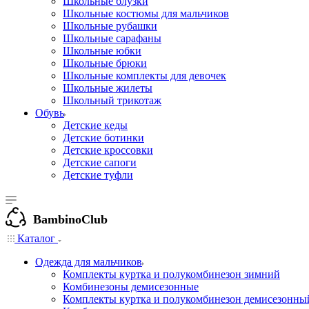
Школьные блузки
Школьные костюмы для мальчиков
Школьные рубашки
Школьные сарафаны
Школьные юбки
Школьные брюки
Школьные комплекты для девочек
Школьные жилеты
Школьный трикотаж
Обувь
Детские кеды
Детские ботинки
Детские кроссовки
Детские сапоги
Детские туфли
BambinoClub
Каталог
Одежда для мальчиков
Комплекты куртка и полукомбинезон зимний
Комбинезоны демисезонные
Комплекты куртка и полукомбинезон демисезонны