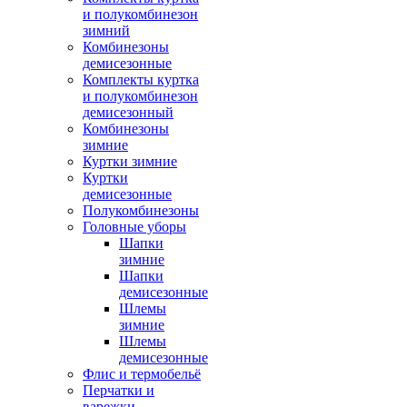
и полукомбинезон
зимний
Комбинезоны
демисезонные
Комплекты куртка
и полукомбинезон
демисезонный
Комбинезоны
зимние
Куртки зимние
Куртки
демисезонные
Полукомбинезоны
Головные уборы
Шапки
зимние
Шапки
демисезонные
Шлемы
зимние
Шлемы
демисезонные
Флис и термобельё
Перчатки и
варежки