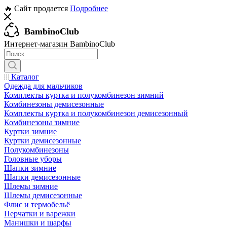
🔥 Сайт продается
Подробнее
BambinoClub
Интернет-магазин BambinoClub
Каталог
Одежда для мальчиков
Комплекты куртка и полукомбинезон зимний
Комбинезоны демисезонные
Комплекты куртка и полукомбинезон демисезонный
Комбинезоны зимние
Куртки зимние
Куртки демисезонные
Полукомбинезоны
Головные уборы
Шапки зимние
Шапки демисезонные
Шлемы зимние
Шлемы демисезонные
Флис и термобельё
Перчатки и варежки
Манишки и шарфы