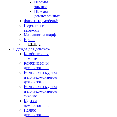
Шлемы
зимние
Шлемы
демисезонные
Флис и термобельё
Перчатки и
варежки
Манишки и шарфы
Краги
+ ЕЩЕ 2
Одежда для девочек
Комбинезоны
зимние
Комбинезоны
демисезонные
Комплекты куртка
и полукомбинезон
демисезонные
Комплекты куртка
и полукомбинезон
зимние
Куртки
демисезонные
Пальто
демисезонные