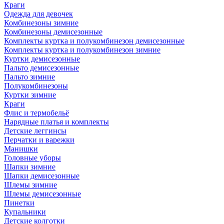
Краги
Одежда для девочек
Комбинезоны зимние
Комбинезоны демисезонные
Комплекты куртка и полукомбинезон демисезонные
Комплекты куртка и полукомбинезон зимние
Куртки демисезонные
Пальто демисезонные
Пальто зимние
Полукомбинезоны
Куртки зимние
Краги
Флис и термобельё
Нарядные платья и комплекты
Детские леггинсы
Перчатки и варежки
Манишки
Головные уборы
Шапки зимние
Шапки демисезонные
Шлемы зимние
Шлемы демисезонные
Пинетки
Купальники
Детские колготки