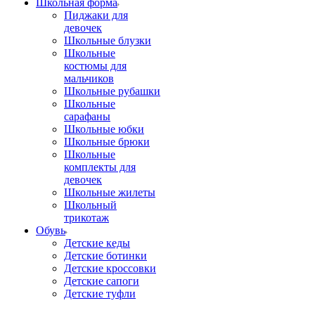
Школьная форма
Пиджаки для
девочек
Школьные блузки
Школьные
костюмы для
мальчиков
Школьные рубашки
Школьные
сарафаны
Школьные юбки
Школьные брюки
Школьные
комплекты для
девочек
Школьные жилеты
Школьный
трикотаж
Обувь
Детские кеды
Детские ботинки
Детские кроссовки
Детские сапоги
Детские туфли