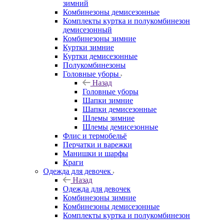
зимний
Комбинезоны демисезонные
Комплекты куртка и полукомбинезон
демисезонный
Комбинезоны зимние
Куртки зимние
Куртки демисезонные
Полукомбинезоны
Головные уборы
Назад
Головные уборы
Шапки зимние
Шапки демисезонные
Шлемы зимние
Шлемы демисезонные
Флис и термобельё
Перчатки и варежки
Манишки и шарфы
Краги
Одежда для девочек
Назад
Одежда для девочек
Комбинезоны зимние
Комбинезоны демисезонные
Комплекты куртка и полукомбинезон