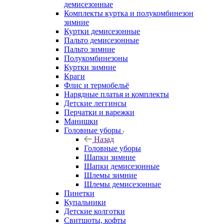
демисезонные
Комплекты куртка и полукомбинезон
зимние
Куртки демисезонные
Пальто демисезонные
Пальто зимние
Полукомбинезоны
Куртки зимние
Краги
Флис и термобельё
Нарядные платья и комплекты
Детские леггинсы
Перчатки и варежки
Манишки
Головные уборы
Назад
Головные уборы
Шапки зимние
Шапки демисезонные
Шлемы зимние
Шлемы демисезонные
Пинетки
Купальники
Детские колготки
Свитшоты, кофты