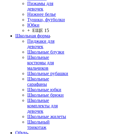
Пижамы для
девочек
Нижнее белье
Туники, футболки
Юбки
+ ЕЩЕ 15
Школьная форма
Пиджаки для
девочек
Школьные блузки
Школьные
костюмы для
мальчиков
Школьные рубашки
Школьные
сарафаны
Школьные юбки
Школьные брюки
Школьные
комплекты для
девочек
Школьные жилеты
Школьный
трикотаж
Обувь