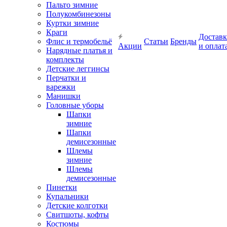
Пальто зимние
Полукомбинезоны
Куртки зимние
Краги
Доставк
Флис и термобельё
Статьи
Бренды
Акции
и оплат
Нарядные платья и
комплекты
Детские леггинсы
Перчатки и
варежки
Манишки
Головные уборы
Шапки
зимние
Шапки
демисезонные
Шлемы
зимние
Шлемы
демисезонные
Пинетки
Купальники
Детские колготки
Свитшоты, кофты
Костюмы