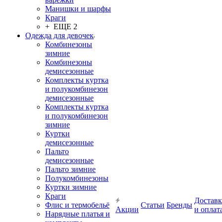
Манишки и шарфы
Краги
+ ЕЩЕ 2
Одежда для девочек
Комбинезоны
зимние
Комбинезоны
демисезонные
Комплекты куртка
и полукомбинезон
демисезонные
Комплекты куртка
и полукомбинезон
зимние
Куртки
демисезонные
Пальто
демисезонные
Пальто зимние
Полукомбинезоны
Куртки зимние
Краги
Доставк
Флис и термобельё
Статьи
Бренды
Акции
и оплат
Нарядные платья и