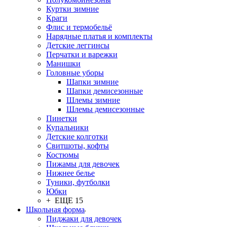
Куртки зимние
Краги
Флис и термобельё
Нарядные платья и комплекты
Детские леггинсы
Перчатки и варежки
Манишки
Головные уборы
Шапки зимние
Шапки демисезонные
Шлемы зимние
Шлемы демисезонные
Пинетки
Купальники
Детские колготки
Свитшоты, кофты
Костюмы
Пижамы для девочек
Нижнее белье
Туники, футболки
Юбки
+ ЕЩЕ 15
Школьная форма
Пиджаки для девочек