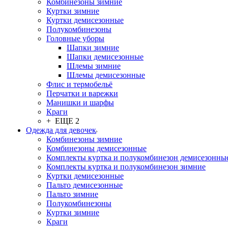
Комбинезоны зимние
Куртки зимние
Куртки демисезонные
Полукомбинезоны
Головные уборы
Шапки зимние
Шапки демисезонные
Шлемы зимние
Шлемы демисезонные
Флис и термобельё
Перчатки и варежки
Манишки и шарфы
Краги
+ ЕЩЕ 2
Одежда для девочек
Комбинезоны зимние
Комбинезоны демисезонные
Комплекты куртка и полукомбинезон демисезонны
Комплекты куртка и полукомбинезон зимние
Куртки демисезонные
Пальто демисезонные
Пальто зимние
Полукомбинезоны
Куртки зимние
Краги