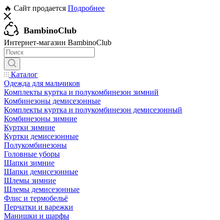
🔥 Сайт продается
Подробнее
BambinoClub
Интернет-магазин BambinoClub
Каталог
Одежда для мальчиков
Комплекты куртка и полукомбинезон зимний
Комбинезоны демисезонные
Комплекты куртка и полукомбинезон демисезонный
Комбинезоны зимние
Куртки зимние
Куртки демисезонные
Полукомбинезоны
Головные уборы
Шапки зимние
Шапки демисезонные
Шлемы зимние
Шлемы демисезонные
Флис и термобельё
Перчатки и варежки
Манишки и шарфы