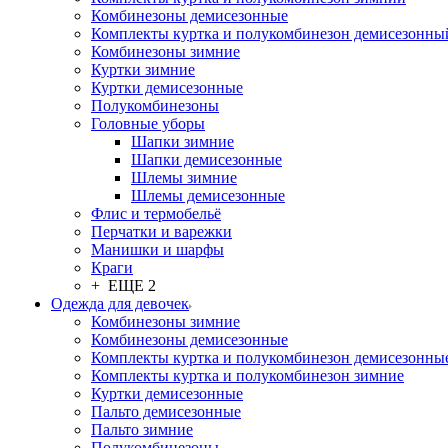
Комбинезоны демисезонные
Комплекты куртка и полукомбинезон демисезонны
Комбинезоны зимние
Куртки зимние
Куртки демисезонные
Полукомбинезоны
Головные уборы
Шапки зимние
Шапки демисезонные
Шлемы зимние
Шлемы демисезонные
Флис и термобельё
Перчатки и варежки
Манишки и шарфы
Краги
+ ЕЩЕ 2
Одежда для девочек
Комбинезоны зимние
Комбинезоны демисезонные
Комплекты куртка и полукомбинезон демисезонны
Комплекты куртка и полукомбинезон зимние
Куртки демисезонные
Пальто демисезонные
Пальто зимние
Полукомбинезоны