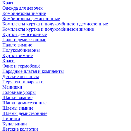
Краги
Одежда для девочек
Комбинезоны зимние
Комбинезоны демисезонные
Комплекты куртка и полукомбинезон демисезонные
Комплекты куртка и полукомбинезон зимние
Куртки демисезонные
Пальто демисезонные
Пальто зимние
Полукомбинезоны
Куртки зимние
Краги
Флис и термобельё
Нарядные платья и комплекты
Детские леггинсы
Перчатки и варежки
Манишки
Головные уборы
Шапки зимние
Шапки демисезонные
Шлемы зимние
Шлемы демисезонные
Пинетки
Купальники
Детские колготки