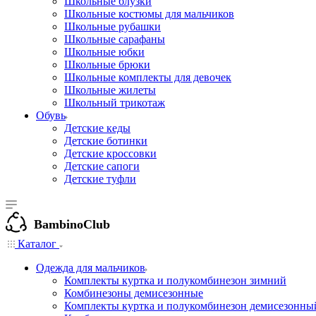
Школьные блузки
Школьные костюмы для мальчиков
Школьные рубашки
Школьные сарафаны
Школьные юбки
Школьные брюки
Школьные комплекты для девочек
Школьные жилеты
Школьный трикотаж
Обувь
Детские кеды
Детские ботинки
Детские кроссовки
Детские сапоги
Детские туфли
BambinoClub
Каталог
Одежда для мальчиков
Комплекты куртка и полукомбинезон зимний
Комбинезоны демисезонные
Комплекты куртка и полукомбинезон демисезонны