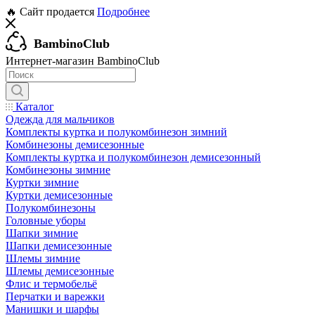
🔥 Сайт продается
Подробнее
BambinoClub
Интернет-магазин BambinoClub
Каталог
Одежда для мальчиков
Комплекты куртка и полукомбинезон зимний
Комбинезоны демисезонные
Комплекты куртка и полукомбинезон демисезонный
Комбинезоны зимние
Куртки зимние
Куртки демисезонные
Полукомбинезоны
Головные уборы
Шапки зимние
Шапки демисезонные
Шлемы зимние
Шлемы демисезонные
Флис и термобельё
Перчатки и варежки
Манишки и шарфы