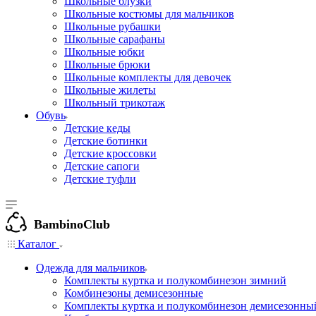
Школьные блузки
Школьные костюмы для мальчиков
Школьные рубашки
Школьные сарафаны
Школьные юбки
Школьные брюки
Школьные комплекты для девочек
Школьные жилеты
Школьный трикотаж
Обувь
Детские кеды
Детские ботинки
Детские кроссовки
Детские сапоги
Детские туфли
BambinoClub
Каталог
Одежда для мальчиков
Комплекты куртка и полукомбинезон зимний
Комбинезоны демисезонные
Комплекты куртка и полукомбинезон демисезонны