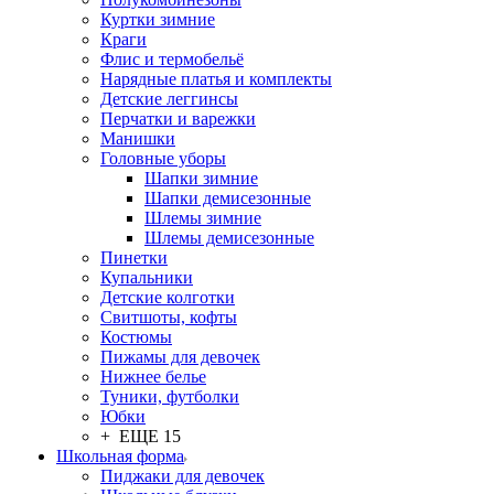
Куртки зимние
Краги
Флис и термобельё
Нарядные платья и комплекты
Детские леггинсы
Перчатки и варежки
Манишки
Головные уборы
Шапки зимние
Шапки демисезонные
Шлемы зимние
Шлемы демисезонные
Пинетки
Купальники
Детские колготки
Свитшоты, кофты
Костюмы
Пижамы для девочек
Нижнее белье
Туники, футболки
Юбки
+ ЕЩЕ 15
Школьная форма
Пиджаки для девочек