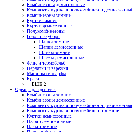
Комбинезоны демисезонные
Комплекты куртка и полукомбинезон демисезонны
Комбинезоны зимние
Куртки зимние
Куртки демисезонные
Полукомбинезоны
Головные уборы
Шапки зимние
Шапки демисезонные
Шлемы зимние
Шлемы демисезонные
Флис и термобельё
Перчатки и варежки
Манишки и шарфы
Краги
+ ЕЩЕ 2
Одежда для девочек
Комбинезоны зимние
Комбинезоны демисезонные
Комплекты куртка и полукомбинезон демисезонны
Комплекты куртка и полукомбинезон зимние
Куртки демисезонные
Пальто демисезонные
Пальто зимние
Полукомбинезоны