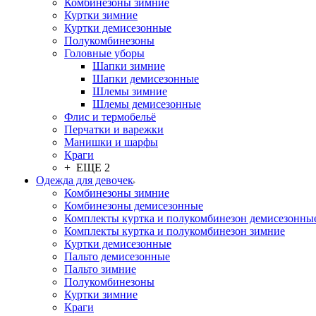
Комбинезоны зимние
Куртки зимние
Куртки демисезонные
Полукомбинезоны
Головные уборы
Шапки зимние
Шапки демисезонные
Шлемы зимние
Шлемы демисезонные
Флис и термобельё
Перчатки и варежки
Манишки и шарфы
Краги
+ ЕЩЕ 2
Одежда для девочек
Комбинезоны зимние
Комбинезоны демисезонные
Комплекты куртка и полукомбинезон демисезонны
Комплекты куртка и полукомбинезон зимние
Куртки демисезонные
Пальто демисезонные
Пальто зимние
Полукомбинезоны
Куртки зимние
Краги