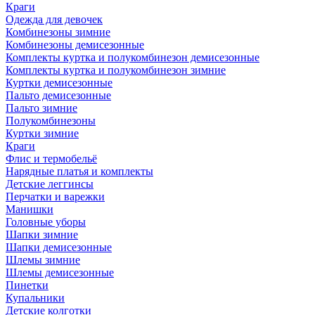
Краги
Одежда для девочек
Комбинезоны зимние
Комбинезоны демисезонные
Комплекты куртка и полукомбинезон демисезонные
Комплекты куртка и полукомбинезон зимние
Куртки демисезонные
Пальто демисезонные
Пальто зимние
Полукомбинезоны
Куртки зимние
Краги
Флис и термобельё
Нарядные платья и комплекты
Детские леггинсы
Перчатки и варежки
Манишки
Головные уборы
Шапки зимние
Шапки демисезонные
Шлемы зимние
Шлемы демисезонные
Пинетки
Купальники
Детские колготки