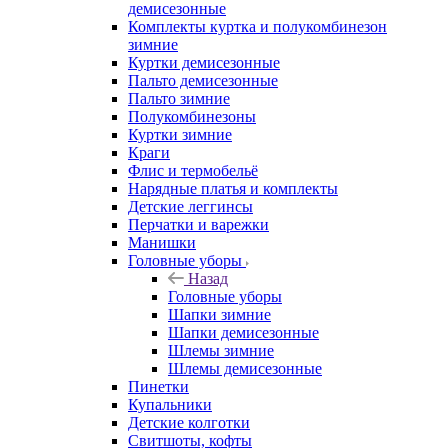
демисезонные
Комплекты куртка и полукомбинезон
зимние
Куртки демисезонные
Пальто демисезонные
Пальто зимние
Полукомбинезоны
Куртки зимние
Краги
Флис и термобельё
Нарядные платья и комплекты
Детские леггинсы
Перчатки и варежки
Манишки
Головные уборы
Назад
Головные уборы
Шапки зимние
Шапки демисезонные
Шлемы зимние
Шлемы демисезонные
Пинетки
Купальники
Детские колготки
Свитшоты, кофты