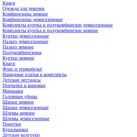
Краги
Одежда для девочек
Комбинезоны зимние
Комбинезоны демисезонные
Комплекты куртка и полукомбинезон демисезонные
Комплекты куртка и полукомбинезон зимние
Куртки демисезонные
Пальто демисезонные
Пальто зимние
Полукомбинезоны
Куртки зимние
Краги
Флис и термобельё
Нарядные платья и комплекты
Детские леггинсы
Перчатки и варежки
Манишки
Головные уборы
Шапки зимние
Шапки демисезонные
Шлемы зимние
Шлемы демисезонные
Пинетки
Купальники
Детские колготки