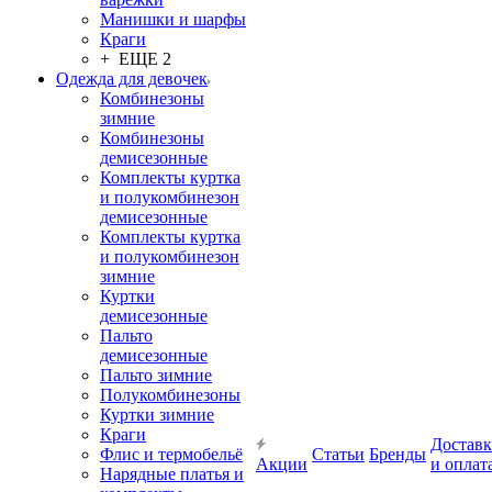
Манишки и шарфы
Краги
+ ЕЩЕ 2
Одежда для девочек
Комбинезоны
зимние
Комбинезоны
демисезонные
Комплекты куртка
и полукомбинезон
демисезонные
Комплекты куртка
и полукомбинезон
зимние
Куртки
демисезонные
Пальто
демисезонные
Пальто зимние
Полукомбинезоны
Куртки зимние
Краги
Доставк
Флис и термобельё
Статьи
Бренды
Акции
и оплат
Нарядные платья и