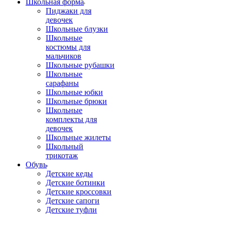
Школьная форма
Пиджаки для
девочек
Школьные блузки
Школьные
костюмы для
мальчиков
Школьные рубашки
Школьные
сарафаны
Школьные юбки
Школьные брюки
Школьные
комплекты для
девочек
Школьные жилеты
Школьный
трикотаж
Обувь
Детские кеды
Детские ботинки
Детские кроссовки
Детские сапоги
Детские туфли