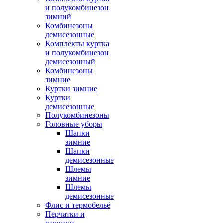
и полукомбинезон
зимний
Комбинезоны
демисезонные
Комплекты куртка
и полукомбинезон
демисезонный
Комбинезоны
зимние
Куртки зимние
Куртки
демисезонные
Полукомбинезоны
Головные уборы
Шапки
зимние
Шапки
демисезонные
Шлемы
зимние
Шлемы
демисезонные
Флис и термобельё
Перчатки и
варежки