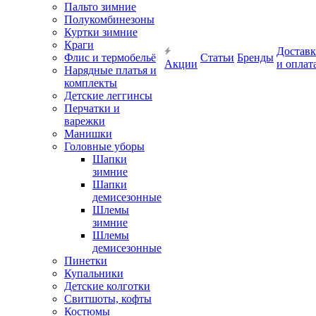
Пальто зимние
Полукомбинезоны
Куртки зимние
Краги
Доставк
Флис и термобельё
Статьи
Бренды
Акции
и оплат
Нарядные платья и
комплекты
Детские леггинсы
Перчатки и
варежки
Манишки
Головные уборы
Шапки
зимние
Шапки
демисезонные
Шлемы
зимние
Шлемы
демисезонные
Пинетки
Купальники
Детские колготки
Свитшоты, кофты
Костюмы