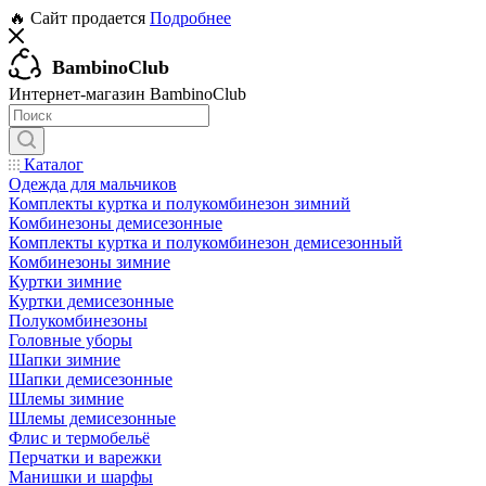
🔥 Сайт продается
Подробнее
BambinoClub
Интернет-магазин BambinoClub
Каталог
Одежда для мальчиков
Комплекты куртка и полукомбинезон зимний
Комбинезоны демисезонные
Комплекты куртка и полукомбинезон демисезонный
Комбинезоны зимние
Куртки зимние
Куртки демисезонные
Полукомбинезоны
Головные уборы
Шапки зимние
Шапки демисезонные
Шлемы зимние
Шлемы демисезонные
Флис и термобельё
Перчатки и варежки
Манишки и шарфы