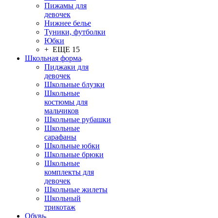
Пижамы для
девочек
Нижнее белье
Туники, футболки
Юбки
+ ЕЩЕ 15
Школьная форма
Пиджаки для
девочек
Школьные блузки
Школьные
костюмы для
мальчиков
Школьные рубашки
Школьные
сарафаны
Школьные юбки
Школьные брюки
Школьные
комплекты для
девочек
Школьные жилеты
Школьный
трикотаж
Обувь