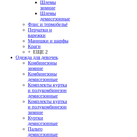
Шлемы
зимние
Шлемы
демисезонные
Флис и термобельё
Перчатки и
варежки
Манишки и шарфы
Краги
+ ЕЩЕ 2
Одежда для девочек
Комбинезоны
зимние
Комбинезоны
демисезонные
Комплекты куртка
и полукомбинезон
демисезонные
Комплекты куртка
и полукомбинезон
зимние
Куртки
демисезонные
Пальто
демисезонные