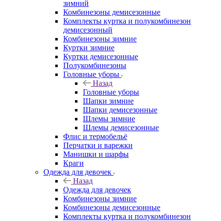
зимний
Комбинезоны демисезонные
Комплекты куртка и полукомбинезон
демисезонный
Комбинезоны зимние
Куртки зимние
Куртки демисезонные
Полукомбинезоны
Головные уборы
Назад
Головные уборы
Шапки зимние
Шапки демисезонные
Шлемы зимние
Шлемы демисезонные
Флис и термобельё
Перчатки и варежки
Манишки и шарфы
Краги
Одежда для девочек
Назад
Одежда для девочек
Комбинезоны зимние
Комбинезоны демисезонные
Комплекты куртка и полукомбинезон