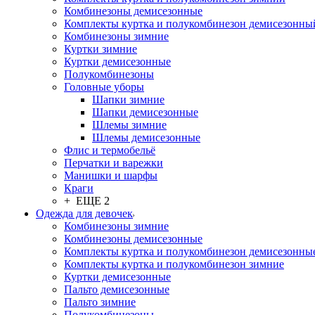
Комбинезоны демисезонные
Комплекты куртка и полукомбинезон демисезонны
Комбинезоны зимние
Куртки зимние
Куртки демисезонные
Полукомбинезоны
Головные уборы
Шапки зимние
Шапки демисезонные
Шлемы зимние
Шлемы демисезонные
Флис и термобельё
Перчатки и варежки
Манишки и шарфы
Краги
+ ЕЩЕ 2
Одежда для девочек
Комбинезоны зимние
Комбинезоны демисезонные
Комплекты куртка и полукомбинезон демисезонны
Комплекты куртка и полукомбинезон зимние
Куртки демисезонные
Пальто демисезонные
Пальто зимние
Полукомбинезоны