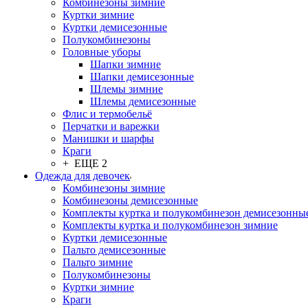
Комбинезоны зимние
Куртки зимние
Куртки демисезонные
Полукомбинезоны
Головные уборы
Шапки зимние
Шапки демисезонные
Шлемы зимние
Шлемы демисезонные
Флис и термобельё
Перчатки и варежки
Манишки и шарфы
Краги
+ ЕЩЕ 2
Одежда для девочек
Комбинезоны зимние
Комбинезоны демисезонные
Комплекты куртка и полукомбинезон демисезонны
Комплекты куртка и полукомбинезон зимние
Куртки демисезонные
Пальто демисезонные
Пальто зимние
Полукомбинезоны
Куртки зимние
Краги