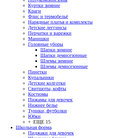
Куртки зимние
Краги
Флис и термобельё
Нарядные платья и комплекты
Детские леггинсы
Перчатки и варежки
Манишки
Головные уборы
Шапки зимние
Шапки демисезонные
Шлемы зимние
Шлемы демисезонные
Пинетки
Купальники
Детские колготки
Свитшоты, кофты
Костюмы
Пижамы для девочек
Нижнее белье
Туники, футболки
Юбки
+ ЕЩЕ 15
Школьная форма
Пиджаки для девочек