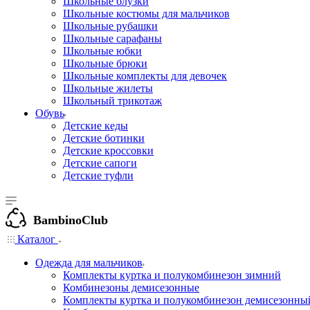
Школьные блузки
Школьные костюмы для мальчиков
Школьные рубашки
Школьные сарафаны
Школьные юбки
Школьные брюки
Школьные комплекты для девочек
Школьные жилеты
Школьный трикотаж
Обувь
Детские кеды
Детские ботинки
Детские кроссовки
Детские сапоги
Детские туфли
BambinoClub
Каталог
Одежда для мальчиков
Комплекты куртка и полукомбинезон зимний
Комбинезоны демисезонные
Комплекты куртка и полукомбинезон демисезонны