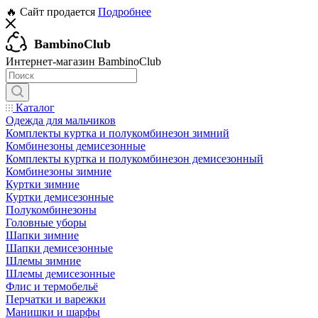
🔥 Сайт продается
Подробнее
BambinoClub
Интернет-магазин BambinoClub
Каталог
Одежда для мальчиков
Комплекты куртка и полукомбинезон зимний
Комбинезоны демисезонные
Комплекты куртка и полукомбинезон демисезонный
Комбинезоны зимние
Куртки зимние
Куртки демисезонные
Полукомбинезоны
Головные уборы
Шапки зимние
Шапки демисезонные
Шлемы зимние
Шлемы демисезонные
Флис и термобельё
Перчатки и варежки
Манишки и шарфы