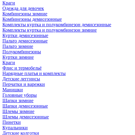
Краги
Одежда для девочек
Комбинезоны зимние
Комбинезоны демисезонные
Комплекты куртка и полукомбинезон демисезонные
Комплекты куртка и полукомбинезон зимние
Куртки демисезонные
Пальто демисезонные
Пальто зимние
Полукомбинезоны
Куртки зимние
Краги
Флис и термобельё
Нарядные платья и комплекты
Детские леггинсы
Перчатки и варежки
Манишки
Головные уборы
Шапки зимние
Шапки демисезонные
Шлемы зимние
Шлемы демисезонные
Пинетки
Купальники
Детские колготки