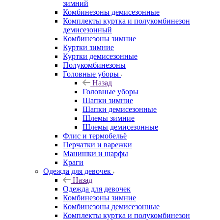
зимний
Комбинезоны демисезонные
Комплекты куртка и полукомбинезон
демисезонный
Комбинезоны зимние
Куртки зимние
Куртки демисезонные
Полукомбинезоны
Головные уборы
Назад
Головные уборы
Шапки зимние
Шапки демисезонные
Шлемы зимние
Шлемы демисезонные
Флис и термобельё
Перчатки и варежки
Манишки и шарфы
Краги
Одежда для девочек
Назад
Одежда для девочек
Комбинезоны зимние
Комбинезоны демисезонные
Комплекты куртка и полукомбинезон