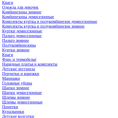
Краги
Одежда для девочек
Комбинезоны зимние
Комбинезоны демисезонные
Комплекты куртка и полукомбинезон демисезонные
Комплекты куртка и полукомбинезон зимние
Куртки демисезонные
Пальто демисезонные
Пальто зимние
Полукомбинезоны
Куртки зимние
Краги
Флис и термобельё
Нарядные платья и комплекты
Детские леггинсы
Перчатки и варежки
Манишки
Головные уборы
Шапки зимние
Шапки демисезонные
Шлемы зимние
Шлемы демисезонные
Пинетки
Купальники
Детские колготки