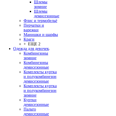
Шлемы
зимние
Шлемы
демисезонные
Флис и термобельё
Перчатки и
варежки
Манишки и шарфы
Краги
+ ЕЩЕ 2
Одежда для девочек
Комбинезоны
зимние
Комбинезоны
демисезонные
Комплекты куртка
и полукомбинезон
демисезонные
Комплекты куртка
и полукомбинезон
зимние
Куртки
демисезонные
Пальто
демисезонные