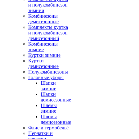
и полукомбинезон
зимний
Комбинезоны
демисезонные
Комплекты куртка
и полукомбинезон
демисезонный
Комбинезоны
зимние
Куртки зимние
Куртки
демисезонные
Полукомбинезоны
Головные уборы
Шапки
зимние
Шапки
демисезонные
Шлемы
зимние
Шлемы
демисезонные
Флис и термобельё
Перчатки и
варежки