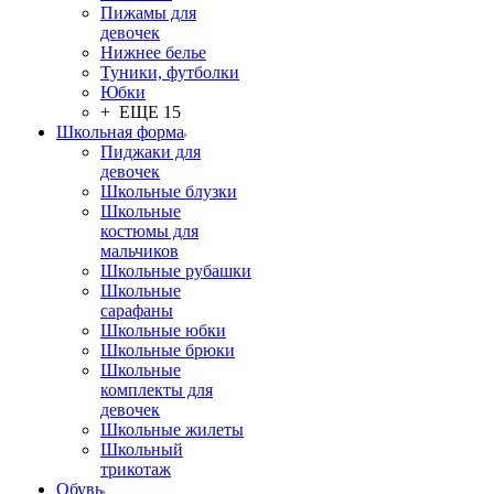
Пижамы для
девочек
Нижнее белье
Туники, футболки
Юбки
+ ЕЩЕ 15
Школьная форма
Пиджаки для
девочек
Школьные блузки
Школьные
костюмы для
мальчиков
Школьные рубашки
Школьные
сарафаны
Школьные юбки
Школьные брюки
Школьные
комплекты для
девочек
Школьные жилеты
Школьный
трикотаж
Обувь