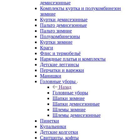
демисезонные
Комплекты куртка и полукомбинезон
зимние
Куртки демисезонные
Пальто демисезонные
Пальто зимние
Полукомбинезоны
Куртки зимние
Краги
Флис и термобельё
Нарядные платья и комплекты
Детские леггинсы
Перчатки и варежки
Манишки
Головные уборы
Назад
Головные уборы
Шапки зимние
Шапки демисезонные
Шлемы зимние
Шлемы демисезонные
Пинетки
Купальники
Детские колготки
Свитшоты, кофты