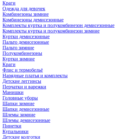
Краги
Одежда для девочек
Комбинезоны зимние
Комбинезоны демисезонные
Комплекты куртка и полукомбинезон демисезонные
Комплекты куртка и полукомбинезон зимние
Куртки демисезонные
Пальто демисезонные
Пальто зимние
Полукомбинезоны
Куртки зимние
Краги
Флис и термобельё
Нарядные платья и комплекты
Детские леггинсы
Перчатки и варежки
Манишки
Головные уборы
Шапки зимние
Шапки демисезонные
Шлемы зимние
Шлемы демисезонные
Пинетки
Купальники
Детские колготки