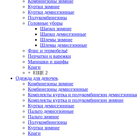
Комбинезоны зимние
Куртки зимние
Куртки демисезонные
Полукомбинезоны
Головные уборы
Шапки зимние
Шапки демисезонные
Шлемы зимние
Шлемы демисезонные
Флис и термобельё
Перчатки и варежки
Манишки и шарфы
Краги
+ ЕЩЕ 2
Одежда для девочек
Комбинезоны зимние
Комбинезоны демисезонные
Комплекты куртка и полукомбинезон демисезонны
Комплекты куртка и полукомбинезон зимние
Куртки демисезонные
Пальто демисезонные
Пальто зимние
Полукомбинезоны
Куртки зимние
Краги