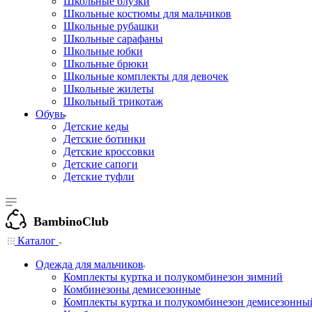
Школьные блузки
Школьные костюмы для мальчиков
Школьные рубашки
Школьные сарафаны
Школьные юбки
Школьные брюки
Школьные комплекты для девочек
Школьные жилеты
Школьный трикотаж
Обувь
Детские кеды
Детские ботинки
Детские кроссовки
Детские сапоги
Детские туфли
BambinoClub
Каталог
Одежда для мальчиков
Комплекты куртка и полукомбинезон зимний
Комбинезоны демисезонные
Комплекты куртка и полукомбинезон демисезонны