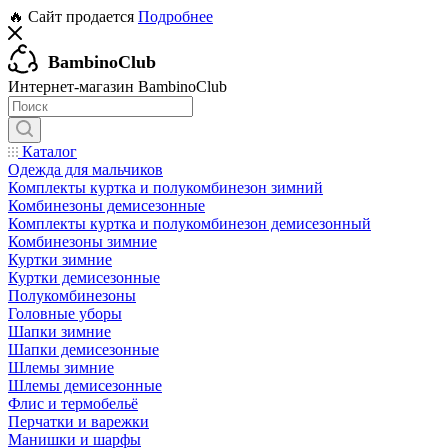
🔥 Сайт продается
Подробнее
BambinoClub
Интернет-магазин BambinoClub
Каталог
Одежда для мальчиков
Комплекты куртка и полукомбинезон зимний
Комбинезоны демисезонные
Комплекты куртка и полукомбинезон демисезонный
Комбинезоны зимние
Куртки зимние
Куртки демисезонные
Полукомбинезоны
Головные уборы
Шапки зимние
Шапки демисезонные
Шлемы зимние
Шлемы демисезонные
Флис и термобельё
Перчатки и варежки
Манишки и шарфы