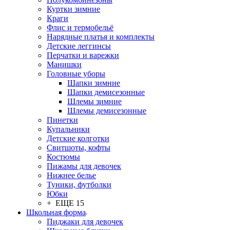
Куртки зимние
Краги
Флис и термобельё
Нарядные платья и комплекты
Детские леггинсы
Перчатки и варежки
Манишки
Головные уборы
Шапки зимние
Шапки демисезонные
Шлемы зимние
Шлемы демисезонные
Пинетки
Купальники
Детские колготки
Свитшоты, кофты
Костюмы
Пижамы для девочек
Нижнее белье
Туники, футболки
Юбки
+ ЕЩЕ 15
Школьная форма
Пиджаки для девочек