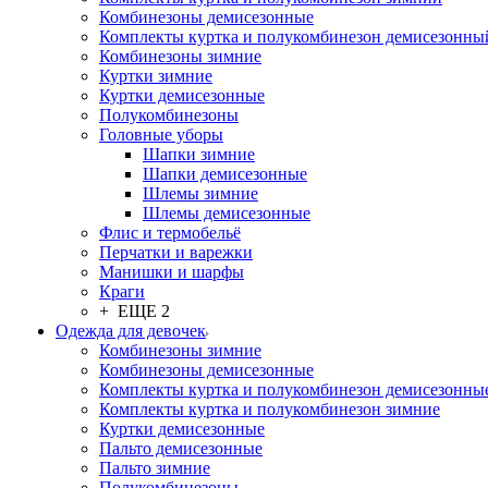
Комбинезоны демисезонные
Комплекты куртка и полукомбинезон демисезонны
Комбинезоны зимние
Куртки зимние
Куртки демисезонные
Полукомбинезоны
Головные уборы
Шапки зимние
Шапки демисезонные
Шлемы зимние
Шлемы демисезонные
Флис и термобельё
Перчатки и варежки
Манишки и шарфы
Краги
+ ЕЩЕ 2
Одежда для девочек
Комбинезоны зимние
Комбинезоны демисезонные
Комплекты куртка и полукомбинезон демисезонны
Комплекты куртка и полукомбинезон зимние
Куртки демисезонные
Пальто демисезонные
Пальто зимние
Полукомбинезоны