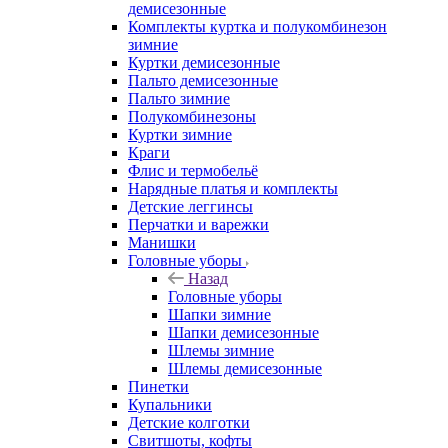
демисезонные
Комплекты куртка и полукомбинезон
зимние
Куртки демисезонные
Пальто демисезонные
Пальто зимние
Полукомбинезоны
Куртки зимние
Краги
Флис и термобельё
Нарядные платья и комплекты
Детские леггинсы
Перчатки и варежки
Манишки
Головные уборы
Назад
Головные уборы
Шапки зимние
Шапки демисезонные
Шлемы зимние
Шлемы демисезонные
Пинетки
Купальники
Детские колготки
Свитшоты, кофты