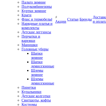
Пальто зимние
Полукомбинезоны
Куртки зимние
Краги
Доставк
Флис и термобельё
Статьи
Бренды
Акции
и оплат
Нарядные платья и
комплекты
Детские леггинсы
Перчатки и
варежки
Манишки
Головные уборы
Шапки
зимние
Шапки
демисезонные
Шлемы
зимние
Шлемы
демисезонные
Пинетки
Купальники
Детские колготки
Свитшоты, кофты
Костюмы