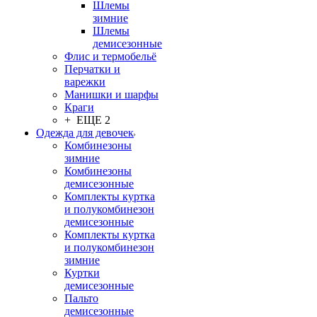
Шлемы
зимние
Шлемы
демисезонные
Флис и термобельё
Перчатки и
варежки
Манишки и шарфы
Краги
+ ЕЩЕ 2
Одежда для девочек
Комбинезоны
зимние
Комбинезоны
демисезонные
Комплекты куртка
и полукомбинезон
демисезонные
Комплекты куртка
и полукомбинезон
зимние
Куртки
демисезонные
Пальто
демисезонные