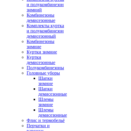
и полукомбинезон
зимний
Комбинезоны
демисезонные
Комплекты куртка
и полукомбинезон
демисезонный
Комбинезоны
зимние
Куртки зимние
Куртки
демисезонные
Полукомбинезоны
Головные уборы
Шапки
зимние
Шапки
демисезонные
Шлемы
зимние
Шлемы
демисезонные
Флис и термобельё
Перчатки и
варежки