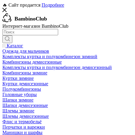
🔥 Сайт продается
Подробнее
BambinoClub
Интернет-магазин BambinoClub
Каталог
Одежда для мальчиков
Комплекты куртка и полукомбинезон зимний
Комбинезоны демисезонные
Комплекты куртка и полукомбинезон демисезонный
Комбинезоны зимние
Куртки зимние
Куртки демисезонные
Полукомбинезоны
Головные уборы
Шапки зимние
Шапки демисезонные
Шлемы зимние
Шлемы демисезонные
Флис и термобельё
Перчатки и варежки
Манишки и шарфы