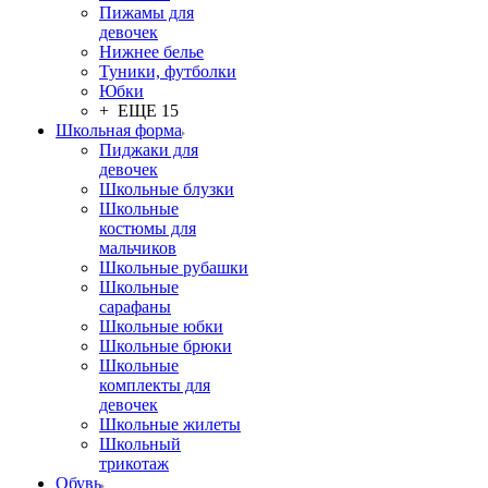
Пижамы для
девочек
Нижнее белье
Туники, футболки
Юбки
+ ЕЩЕ 15
Школьная форма
Пиджаки для
девочек
Школьные блузки
Школьные
костюмы для
мальчиков
Школьные рубашки
Школьные
сарафаны
Школьные юбки
Школьные брюки
Школьные
комплекты для
девочек
Школьные жилеты
Школьный
трикотаж
Обувь