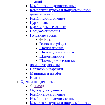
зимний
Комбинезоны демисезонные
Комплекты куртка и полукомбинезон
демисезонный
Комбинезоны зимние
Куртки зимние
Куртки демисезонные
Полукомбинезоны
Головные уборы
Назад
Головные уборы
Шапки зимние
Шапки демисезонные
Шлемы зимние
Шлемы демисезонные
Флис и термобельё
Перчатки и варежки
Манишки и шарфы
Краги
Одежда для девочек
Назад
Одежда для девочек
Комбинезоны зимние
Комбинезоны демисезонные
Комплекты куртка и полукомбинезон