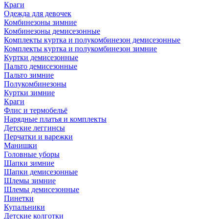
Краги
Одежда для девочек
Комбинезоны зимние
Комбинезоны демисезонные
Комплекты куртка и полукомбинезон демисезонные
Комплекты куртка и полукомбинезон зимние
Куртки демисезонные
Пальто демисезонные
Пальто зимние
Полукомбинезоны
Куртки зимние
Краги
Флис и термобельё
Нарядные платья и комплекты
Детские леггинсы
Перчатки и варежки
Манишки
Головные уборы
Шапки зимние
Шапки демисезонные
Шлемы зимние
Шлемы демисезонные
Пинетки
Купальники
Детские колготки