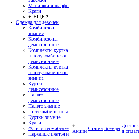
Манишки и шарфы
Краги
+ ЕЩЕ 2
Одежда для девочек
Комбинезоны
зимние
Комбинезоны
демисезонные
Комплекты куртка
и полукомбинезон
демисезонные
Комплекты куртка
и полукомбинезон
зимние
Куртки
демисезонные
Пальто
демисезонные
Пальто зимние
Полукомбинезоны
Куртки зимние
Краги
Доставк
Флис и термобельё
Статьи
Бренды
Акции
и оплат
Нарядные платья и