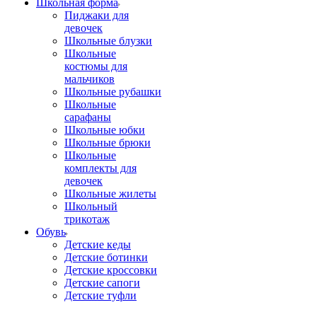
Школьная форма
Пиджаки для
девочек
Школьные блузки
Школьные
костюмы для
мальчиков
Школьные рубашки
Школьные
сарафаны
Школьные юбки
Школьные брюки
Школьные
комплекты для
девочек
Школьные жилеты
Школьный
трикотаж
Обувь
Детские кеды
Детские ботинки
Детские кроссовки
Детские сапоги
Детские туфли