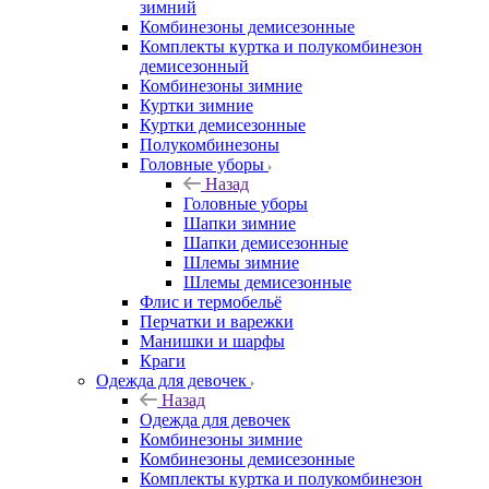
зимний
Комбинезоны демисезонные
Комплекты куртка и полукомбинезон
демисезонный
Комбинезоны зимние
Куртки зимние
Куртки демисезонные
Полукомбинезоны
Головные уборы
Назад
Головные уборы
Шапки зимние
Шапки демисезонные
Шлемы зимние
Шлемы демисезонные
Флис и термобельё
Перчатки и варежки
Манишки и шарфы
Краги
Одежда для девочек
Назад
Одежда для девочек
Комбинезоны зимние
Комбинезоны демисезонные
Комплекты куртка и полукомбинезон