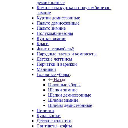
демисезонные
Комплекты куртка и полукомбинезон
зимние
Куртки демисезонные
Пальто демисезонные
Пальто зимние
Полукомбинезоны
Куртки зимние
Краги
Флис и термобельё
Нарядные платья и комплекты
Детские леггинсы
Перчатки и варежки
Манишки
Головные уборы
Назад
Головные уборы
Шапки зимние
Шапки демисезонные
Шлемы зимние
Шлемы демисезонные
Пинетки
Купальники
Детские колготки
Свитшоты, кофты