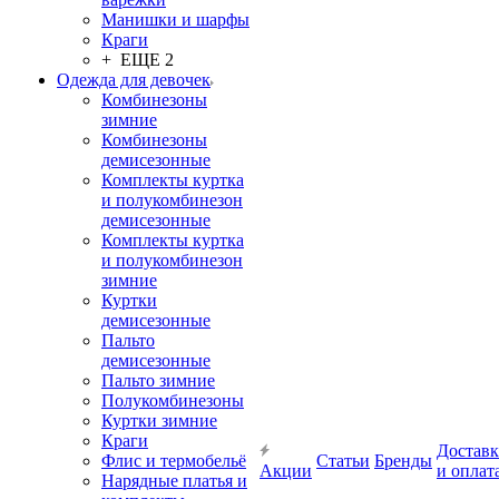
Манишки и шарфы
Краги
+ ЕЩЕ 2
Одежда для девочек
Комбинезоны
зимние
Комбинезоны
демисезонные
Комплекты куртка
и полукомбинезон
демисезонные
Комплекты куртка
и полукомбинезон
зимние
Куртки
демисезонные
Пальто
демисезонные
Пальто зимние
Полукомбинезоны
Куртки зимние
Краги
Доставк
Флис и термобельё
Статьи
Бренды
Акции
и оплат
Нарядные платья и