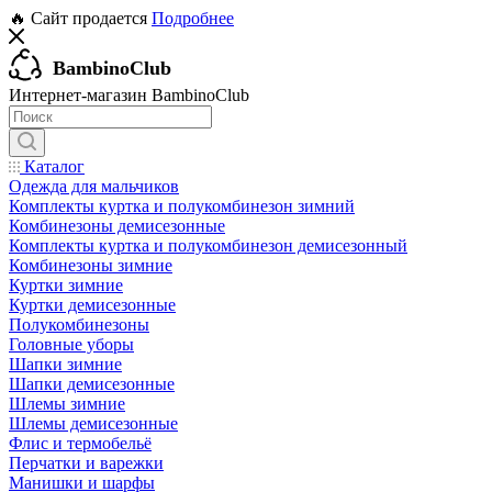
🔥 Сайт продается
Подробнее
BambinoClub
Интернет-магазин BambinoClub
Каталог
Одежда для мальчиков
Комплекты куртка и полукомбинезон зимний
Комбинезоны демисезонные
Комплекты куртка и полукомбинезон демисезонный
Комбинезоны зимние
Куртки зимние
Куртки демисезонные
Полукомбинезоны
Головные уборы
Шапки зимние
Шапки демисезонные
Шлемы зимние
Шлемы демисезонные
Флис и термобельё
Перчатки и варежки
Манишки и шарфы