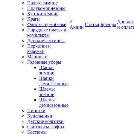
Пальто зимние
Полукомбинезоны
Куртки зимние
Краги
Доставк
Флис и термобельё
Статьи
Бренды
Акции
и оплат
Нарядные платья и
комплекты
Детские леггинсы
Перчатки и
варежки
Манишки
Головные уборы
Шапки
зимние
Шапки
демисезонные
Шлемы
зимние
Шлемы
демисезонные
Пинетки
Купальники
Детские колготки
Свитшоты, кофты
Костюмы