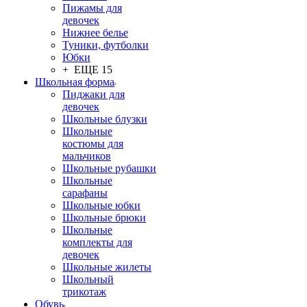
Пижамы для
девочек
Нижнее белье
Туники, футболки
Юбки
+ ЕЩЕ 15
Школьная форма
Пиджаки для
девочек
Школьные блузки
Школьные
костюмы для
мальчиков
Школьные рубашки
Школьные
сарафаны
Школьные юбки
Школьные брюки
Школьные
комплекты для
девочек
Школьные жилеты
Школьный
трикотаж
Обувь