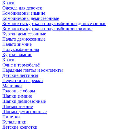
Краги
Одежда для девочек
Комбинезоны зимние
Комбинезоны демисезонные
Комплекты куртка и полукомбинезон демисезонные
Комплекты куртка и полукомбинезон зимние
Куртки демисезонные
Пальто демисезонные
Пальто зимние
Полукомбинезоны
Куртки зимние
Краги
Флис и термобельё
Нарядные платья и комплекты
Детские леггинсы
Перчатки и варежки
Манишки
Головные уборы
Шапки зимние
Шапки демисезонные
Шлемы зимние
Шлемы демисезонные
Пинетки
Купальники
Детские колготки