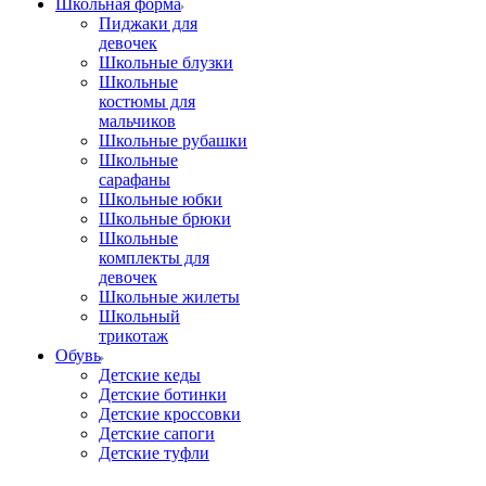
Школьная форма
Пиджаки для
девочек
Школьные блузки
Школьные
костюмы для
мальчиков
Школьные рубашки
Школьные
сарафаны
Школьные юбки
Школьные брюки
Школьные
комплекты для
девочек
Школьные жилеты
Школьный
трикотаж
Обувь
Детские кеды
Детские ботинки
Детские кроссовки
Детские сапоги
Детские туфли