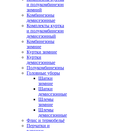
и полукомбинезон
зимний
Комбинезоны
демисезонные
Комплекты куртка
и полукомбинезон
демисезонный
Комбинезоны
зимние
Куртки зимние
Куртки
демисезонные
Полукомбинезоны
Головные уборы
Шапки
зимние
Шапки
демисезонные
Шлемы
зимние
Шлемы
демисезонные
Флис и термобельё
Перчатки и
варежки