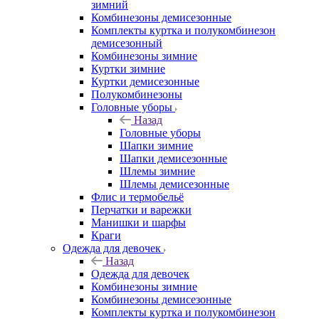
зимний
Комбинезоны демисезонные
Комплекты куртка и полукомбинезон
демисезонный
Комбинезоны зимние
Куртки зимние
Куртки демисезонные
Полукомбинезоны
Головные уборы
Назад
Головные уборы
Шапки зимние
Шапки демисезонные
Шлемы зимние
Шлемы демисезонные
Флис и термобельё
Перчатки и варежки
Манишки и шарфы
Краги
Одежда для девочек
Назад
Одежда для девочек
Комбинезоны зимние
Комбинезоны демисезонные
Комплекты куртка и полукомбинезон