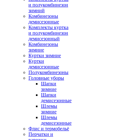
и полукомбинезон
зимний
Комбинезоны
демисезонные
Комплекты куртка
и полукомбинезон
демисезонный
Комбинезоны
зимние
Куртки зимние
Куртки
демисезонные
Полукомбинезоны
Головные уборы
Шапки
зимние
Шапки
демисезонные
Шлемы
зимние
Шлемы
демисезонные
Флис и термобельё
Перчатки и
варежки