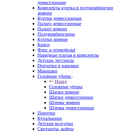
демисезонные
Комплекты куртка и полукомбинезон
зимние
Куртки демисезонные
Пальто демисезонные
Пальто зимние
Полукомбинезоны
Куртки зимние
Краги
Флис и термобельё
Нарядные платья и комплекты
Детские леггинсы
Перчатки и варежки
Манишки
Головные уборы
Назад
Головные уборы
Шапки зимние
Шапки демисезонные
Шлемы зимние
Шлемы демисезонные
Пинетки
Купальники
Детские колготки
Свитшоты, кофты