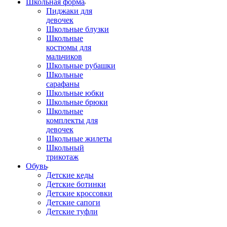
Школьная форма
Пиджаки для
девочек
Школьные блузки
Школьные
костюмы для
мальчиков
Школьные рубашки
Школьные
сарафаны
Школьные юбки
Школьные брюки
Школьные
комплекты для
девочек
Школьные жилеты
Школьный
трикотаж
Обувь
Детские кеды
Детские ботинки
Детские кроссовки
Детские сапоги
Детские туфли