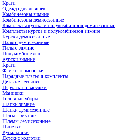
Краги
Одежда для девочек
Комбинезоны зимние
Комбинезоны демисезонные
Комплекты куртка и полукомбинезон демисезонные
Комплекты куртка и полукомбинезон зимние
Куртки демисезонные
Пальто демисезонные
Пальто зимние
Полукомбинезоны
Куртки зимние
Краги
Флис и термобельё
Нарядные платья и комплекты
Детские леггинсы
Перчатки и варежки
Манишки
Головные уборы
Шапки зимние
Шапки демисезонные
Шлемы зимние
Шлемы демисезонные
Пинетки
Купальники
Детские колготки