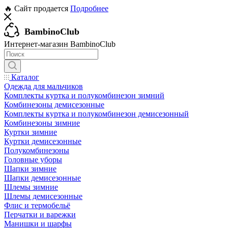
🔥 Сайт продается
Подробнее
BambinoClub
Интернет-магазин BambinoClub
Каталог
Одежда для мальчиков
Комплекты куртка и полукомбинезон зимний
Комбинезоны демисезонные
Комплекты куртка и полукомбинезон демисезонный
Комбинезоны зимние
Куртки зимние
Куртки демисезонные
Полукомбинезоны
Головные уборы
Шапки зимние
Шапки демисезонные
Шлемы зимние
Шлемы демисезонные
Флис и термобельё
Перчатки и варежки
Манишки и шарфы