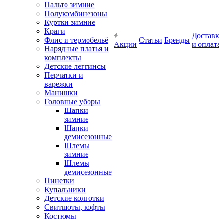
Пальто зимние
Полукомбинезоны
Куртки зимние
Краги
Доставк
Флис и термобельё
Статьи
Бренды
Акции
и оплат
Нарядные платья и
комплекты
Детские леггинсы
Перчатки и
варежки
Манишки
Головные уборы
Шапки
зимние
Шапки
демисезонные
Шлемы
зимние
Шлемы
демисезонные
Пинетки
Купальники
Детские колготки
Свитшоты, кофты
Костюмы