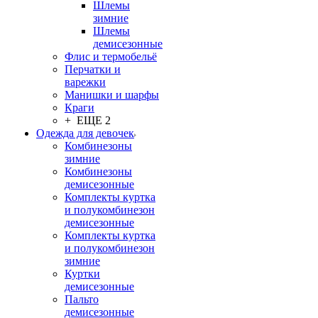
Шлемы
зимние
Шлемы
демисезонные
Флис и термобельё
Перчатки и
варежки
Манишки и шарфы
Краги
+ ЕЩЕ 2
Одежда для девочек
Комбинезоны
зимние
Комбинезоны
демисезонные
Комплекты куртка
и полукомбинезон
демисезонные
Комплекты куртка
и полукомбинезон
зимние
Куртки
демисезонные
Пальто
демисезонные