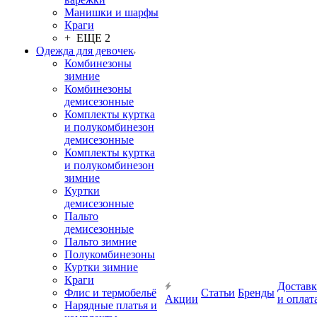
Манишки и шарфы
Краги
+ ЕЩЕ 2
Одежда для девочек
Комбинезоны
зимние
Комбинезоны
демисезонные
Комплекты куртка
и полукомбинезон
демисезонные
Комплекты куртка
и полукомбинезон
зимние
Куртки
демисезонные
Пальто
демисезонные
Пальто зимние
Полукомбинезоны
Куртки зимние
Краги
Доставк
Флис и термобельё
Статьи
Бренды
Акции
и оплат
Нарядные платья и