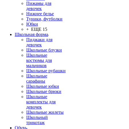
Пижамы для
девочек
Нижнее белье
Туники, футболки
Юбки
+ ЕЩЕ 15
Школьная форма
Пиджаки для
девочек
Школьные блузки
Школьные
костюмы для
мальчиков
Школьные рубашки
Школьные
сарафаны
Школьные юбки
Школьные брюки
Школьные
комплекты для
девочек
Школьные жилеты
Школьный
трикотаж
Обувь