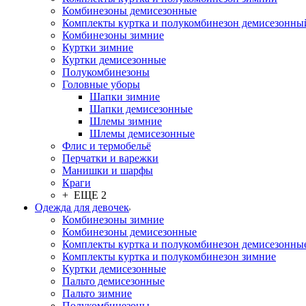
Комбинезоны демисезонные
Комплекты куртка и полукомбинезон демисезонны
Комбинезоны зимние
Куртки зимние
Куртки демисезонные
Полукомбинезоны
Головные уборы
Шапки зимние
Шапки демисезонные
Шлемы зимние
Шлемы демисезонные
Флис и термобельё
Перчатки и варежки
Манишки и шарфы
Краги
+ ЕЩЕ 2
Одежда для девочек
Комбинезоны зимние
Комбинезоны демисезонные
Комплекты куртка и полукомбинезон демисезонны
Комплекты куртка и полукомбинезон зимние
Куртки демисезонные
Пальто демисезонные
Пальто зимние
Полукомбинезоны