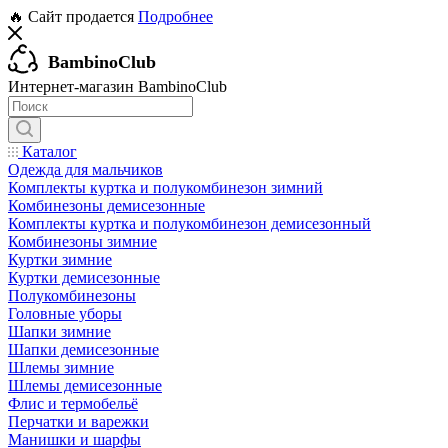
🔥 Сайт продается
Подробнее
BambinoClub
Интернет-магазин BambinoClub
Каталог
Одежда для мальчиков
Комплекты куртка и полукомбинезон зимний
Комбинезоны демисезонные
Комплекты куртка и полукомбинезон демисезонный
Комбинезоны зимние
Куртки зимние
Куртки демисезонные
Полукомбинезоны
Головные уборы
Шапки зимние
Шапки демисезонные
Шлемы зимние
Шлемы демисезонные
Флис и термобельё
Перчатки и варежки
Манишки и шарфы