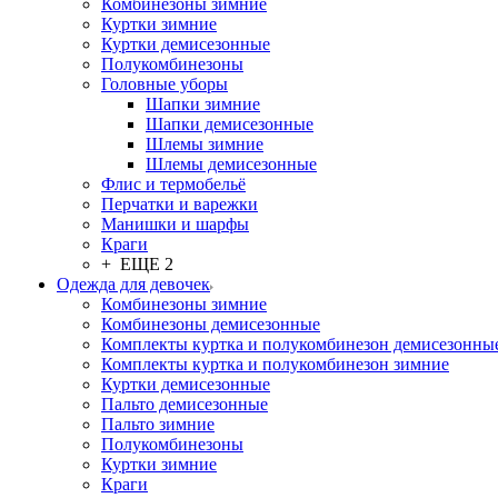
Комбинезоны зимние
Куртки зимние
Куртки демисезонные
Полукомбинезоны
Головные уборы
Шапки зимние
Шапки демисезонные
Шлемы зимние
Шлемы демисезонные
Флис и термобельё
Перчатки и варежки
Манишки и шарфы
Краги
+ ЕЩЕ 2
Одежда для девочек
Комбинезоны зимние
Комбинезоны демисезонные
Комплекты куртка и полукомбинезон демисезонны
Комплекты куртка и полукомбинезон зимние
Куртки демисезонные
Пальто демисезонные
Пальто зимние
Полукомбинезоны
Куртки зимние
Краги