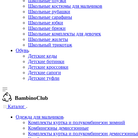
Школьные блузки
Школьные костюмы для мальчиков
Школьные рубашки
Школьные сарафаны
Школьные юбки
Школьные брюки
Школьные комплекты для девочек
Школьные жилеты
Школьный трикотаж
Обувь
Детские кеды
Детские ботинки
Детские кроссовки
Детские сапоги
Детские туфли
BambinoClub
Каталог
Одежда для мальчиков
Комплекты куртка и полукомбинезон зимний
Комбинезоны демисезонные
Комплекты куртка и полукомбинезон демисезонны