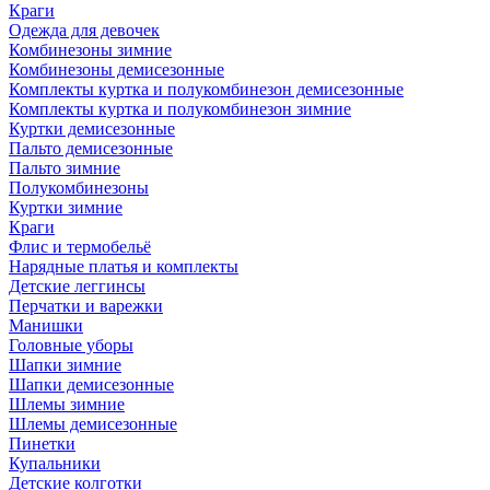
Краги
Одежда для девочек
Комбинезоны зимние
Комбинезоны демисезонные
Комплекты куртка и полукомбинезон демисезонные
Комплекты куртка и полукомбинезон зимние
Куртки демисезонные
Пальто демисезонные
Пальто зимние
Полукомбинезоны
Куртки зимние
Краги
Флис и термобельё
Нарядные платья и комплекты
Детские леггинсы
Перчатки и варежки
Манишки
Головные уборы
Шапки зимние
Шапки демисезонные
Шлемы зимние
Шлемы демисезонные
Пинетки
Купальники
Детские колготки