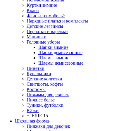
Куртки зимние
Краги
Флис и термобельё
Нарядные платья и комплекты
Детские леггинсы
Перчатки и варежки
Манишки
Головные уборы
Шапки зимние
Шапки демисезонные
Шлемы зимние
Шлемы демисезонные
Пинетки
Купальники
Детские колготки
Свитшоты, кофты
Костюмы
Пижамы для девочек
Нижнее белье
Туники, футболки
Юбки
+ ЕЩЕ 15
Школьная форма
Пиджаки для девочек