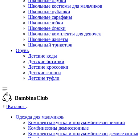
Школьные блузки
Школьные костюмы для мальчиков
Школьные рубашки
Школьные сарафаны
Школьные юбки
Школьные брюки
Школьные комплекты для девочек
Школьные жилеты
Школьный трикотаж
Обувь
Детские кеды
Детские ботинки
Детские кроссовки
Детские сапоги
Детские туфли
BambinoClub
Каталог
Одежда для мальчиков
Комплекты куртка и полукомбинезон зимний
Комбинезоны демисезонные
Комплекты куртка и полукомбинезон демисезонны