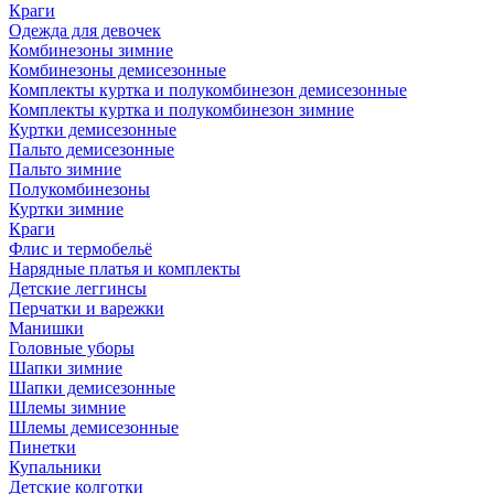
Краги
Одежда для девочек
Комбинезоны зимние
Комбинезоны демисезонные
Комплекты куртка и полукомбинезон демисезонные
Комплекты куртка и полукомбинезон зимние
Куртки демисезонные
Пальто демисезонные
Пальто зимние
Полукомбинезоны
Куртки зимние
Краги
Флис и термобельё
Нарядные платья и комплекты
Детские леггинсы
Перчатки и варежки
Манишки
Головные уборы
Шапки зимние
Шапки демисезонные
Шлемы зимние
Шлемы демисезонные
Пинетки
Купальники
Детские колготки