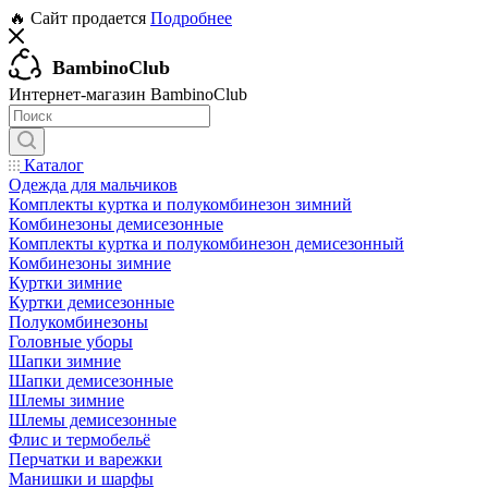
🔥 Сайт продается
Подробнее
BambinoClub
Интернет-магазин BambinoClub
Каталог
Одежда для мальчиков
Комплекты куртка и полукомбинезон зимний
Комбинезоны демисезонные
Комплекты куртка и полукомбинезон демисезонный
Комбинезоны зимние
Куртки зимние
Куртки демисезонные
Полукомбинезоны
Головные уборы
Шапки зимние
Шапки демисезонные
Шлемы зимние
Шлемы демисезонные
Флис и термобельё
Перчатки и варежки
Манишки и шарфы