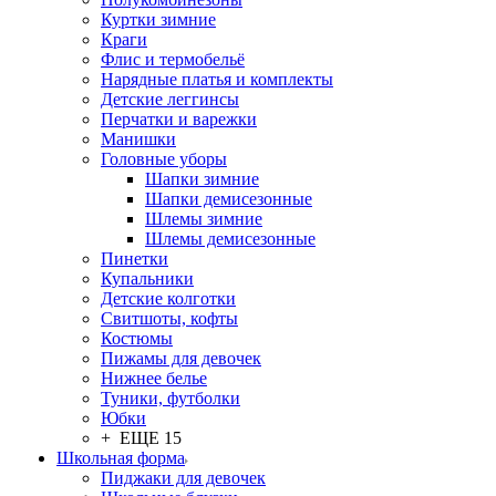
Куртки зимние
Краги
Флис и термобельё
Нарядные платья и комплекты
Детские леггинсы
Перчатки и варежки
Манишки
Головные уборы
Шапки зимние
Шапки демисезонные
Шлемы зимние
Шлемы демисезонные
Пинетки
Купальники
Детские колготки
Свитшоты, кофты
Костюмы
Пижамы для девочек
Нижнее белье
Туники, футболки
Юбки
+ ЕЩЕ 15
Школьная форма
Пиджаки для девочек