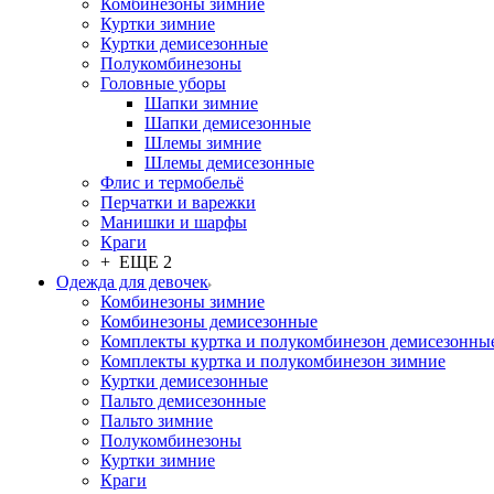
Комбинезоны зимние
Куртки зимние
Куртки демисезонные
Полукомбинезоны
Головные уборы
Шапки зимние
Шапки демисезонные
Шлемы зимние
Шлемы демисезонные
Флис и термобельё
Перчатки и варежки
Манишки и шарфы
Краги
+ ЕЩЕ 2
Одежда для девочек
Комбинезоны зимние
Комбинезоны демисезонные
Комплекты куртка и полукомбинезон демисезонны
Комплекты куртка и полукомбинезон зимние
Куртки демисезонные
Пальто демисезонные
Пальто зимние
Полукомбинезоны
Куртки зимние
Краги