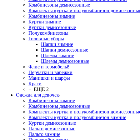
Комбинезоны демисезонные
Комплекты куртка и полукомбинезон демисезонны
Комбинезоны зимние
Куртки зимние
Куртки демисезонные
Полукомбинезоны
Головные уборы
Шапки зимние
Шапки демисезонные
Шлемы зимние
Шлемы демисезонные
Флис и термобельё
Перчатки и варежки
Манишки и шарфы
Краги
+ ЕЩЕ 2
Одежда для девочек
Комбинезоны зимние
Комбинезоны демисезонные
Комплекты куртка и полукомбинезон демисезонны
Комплекты куртка и полукомбинезон зимние
Куртки демисезонные
Пальто демисезонные
Пальто зимние
Полукомбинезоны