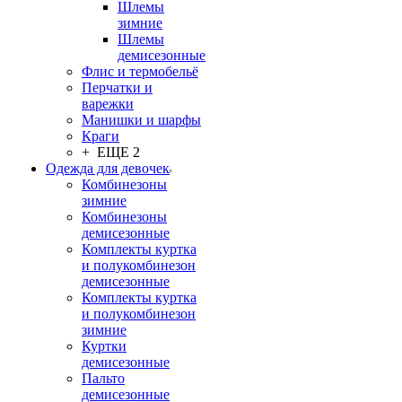
Шлемы
зимние
Шлемы
демисезонные
Флис и термобельё
Перчатки и
варежки
Манишки и шарфы
Краги
+ ЕЩЕ 2
Одежда для девочек
Комбинезоны
зимние
Комбинезоны
демисезонные
Комплекты куртка
и полукомбинезон
демисезонные
Комплекты куртка
и полукомбинезон
зимние
Куртки
демисезонные
Пальто
демисезонные