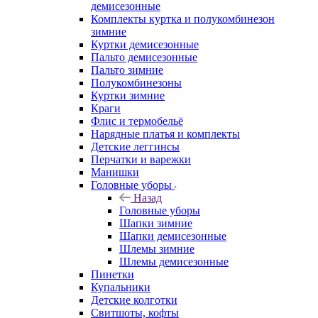
демисезонные
Комплекты куртка и полукомбинезон
зимние
Куртки демисезонные
Пальто демисезонные
Пальто зимние
Полукомбинезоны
Куртки зимние
Краги
Флис и термобельё
Нарядные платья и комплекты
Детские леггинсы
Перчатки и варежки
Манишки
Головные уборы
Назад
Головные уборы
Шапки зимние
Шапки демисезонные
Шлемы зимние
Шлемы демисезонные
Пинетки
Купальники
Детские колготки
Свитшоты, кофты