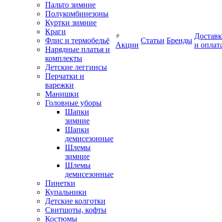
Пальто зимние
Полукомбинезоны
Куртки зимние
Краги
Доставк
Флис и термобельё
Статьи
Бренды
Акции
и оплат
Нарядные платья и
комплекты
Детские леггинсы
Перчатки и
варежки
Манишки
Головные уборы
Шапки
зимние
Шапки
демисезонные
Шлемы
зимние
Шлемы
демисезонные
Пинетки
Купальники
Детские колготки
Свитшоты, кофты
Костюмы