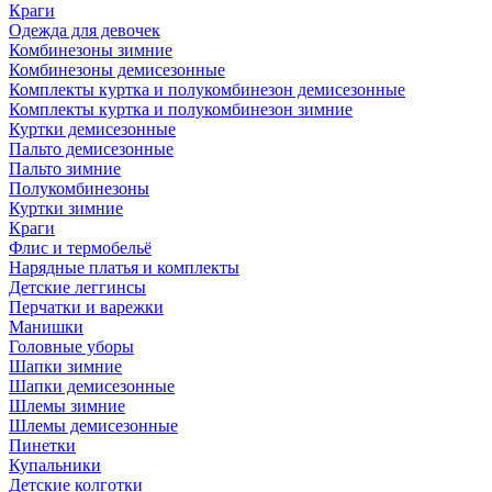
Краги
Одежда для девочек
Комбинезоны зимние
Комбинезоны демисезонные
Комплекты куртка и полукомбинезон демисезонные
Комплекты куртка и полукомбинезон зимние
Куртки демисезонные
Пальто демисезонные
Пальто зимние
Полукомбинезоны
Куртки зимние
Краги
Флис и термобельё
Нарядные платья и комплекты
Детские леггинсы
Перчатки и варежки
Манишки
Головные уборы
Шапки зимние
Шапки демисезонные
Шлемы зимние
Шлемы демисезонные
Пинетки
Купальники
Детские колготки