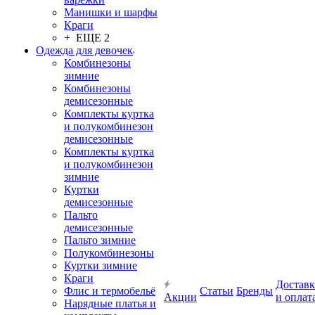
Манишки и шарфы
Краги
+ ЕЩЕ 2
Одежда для девочек
Комбинезоны
зимние
Комбинезоны
демисезонные
Комплекты куртка
и полукомбинезон
демисезонные
Комплекты куртка
и полукомбинезон
зимние
Куртки
демисезонные
Пальто
демисезонные
Пальто зимние
Полукомбинезоны
Куртки зимние
Краги
Доставк
Флис и термобельё
Статьи
Бренды
Акции
и оплат
Нарядные платья и