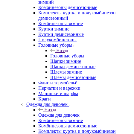
зимний
Комбинезоны демисезонные
Комплекты куртка и полукомбинезон
демисезонный
Комбинезоны зимние
Куртки зимние
Куртки демисезонные
Полукомбинезоны
Головные уборы
Назад
Головные уборы
Шапки зимние
Шапки демисезонные
Шлемы зимние
Шлемы демисезонные
Флис и термобельё
Перчатки и варежки
Манишки и шарфы
Краги
Одежда для девочек
Назад
Одежда для девочек
Комбинезоны зимние
Комбинезоны демисезонные
Комплекты куртка и полукомбинезон