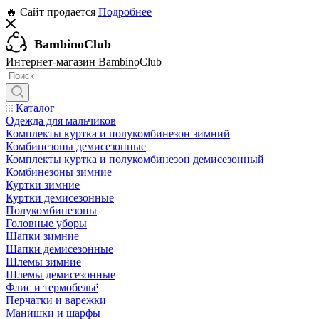
🔥 Сайт продается
Подробнее
BambinoClub
Интернет-магазин BambinoClub
Каталог
Одежда для мальчиков
Комплекты куртка и полукомбинезон зимний
Комбинезоны демисезонные
Комплекты куртка и полукомбинезон демисезонный
Комбинезоны зимние
Куртки зимние
Куртки демисезонные
Полукомбинезоны
Головные уборы
Шапки зимние
Шапки демисезонные
Шлемы зимние
Шлемы демисезонные
Флис и термобельё
Перчатки и варежки
Манишки и шарфы