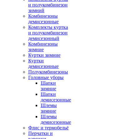
и полукомбинезон
зимний
Комбинезоны
демисезонные
Комплекты куртка
и полукомбинезон
демисезонный
Комбинезоны
зимние
Куртки зимние
Куртки
демисезонные
Полукомбинезоны
Головные уборы
Шапки
зимние
Шапки
демисезонные
Шлемы
зимние
Шлемы
демисезонные
Флис и термобельё
Перчатки и
варежки