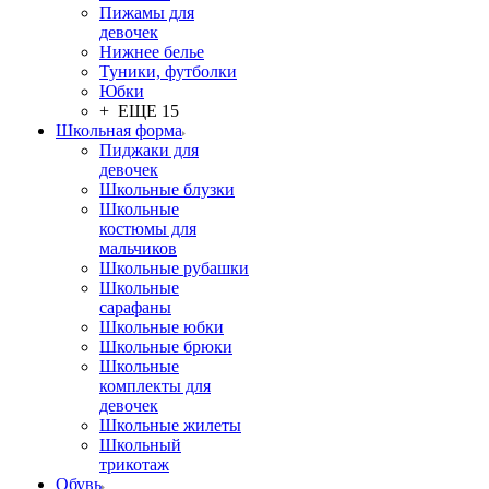
Пижамы для
девочек
Нижнее белье
Туники, футболки
Юбки
+ ЕЩЕ 15
Школьная форма
Пиджаки для
девочек
Школьные блузки
Школьные
костюмы для
мальчиков
Школьные рубашки
Школьные
сарафаны
Школьные юбки
Школьные брюки
Школьные
комплекты для
девочек
Школьные жилеты
Школьный
трикотаж
Обувь