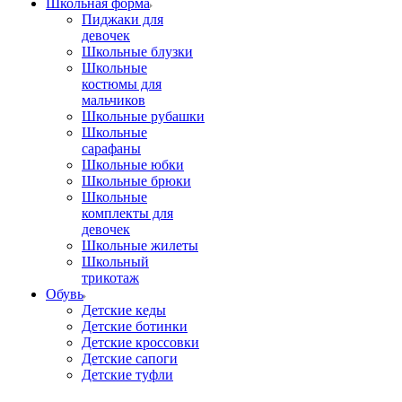
Школьная форма
Пиджаки для
девочек
Школьные блузки
Школьные
костюмы для
мальчиков
Школьные рубашки
Школьные
сарафаны
Школьные юбки
Школьные брюки
Школьные
комплекты для
девочек
Школьные жилеты
Школьный
трикотаж
Обувь
Детские кеды
Детские ботинки
Детские кроссовки
Детские сапоги
Детские туфли