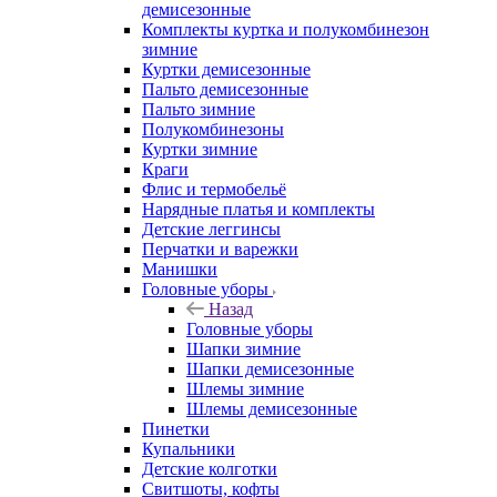
демисезонные
Комплекты куртка и полукомбинезон
зимние
Куртки демисезонные
Пальто демисезонные
Пальто зимние
Полукомбинезоны
Куртки зимние
Краги
Флис и термобельё
Нарядные платья и комплекты
Детские леггинсы
Перчатки и варежки
Манишки
Головные уборы
Назад
Головные уборы
Шапки зимние
Шапки демисезонные
Шлемы зимние
Шлемы демисезонные
Пинетки
Купальники
Детские колготки
Свитшоты, кофты