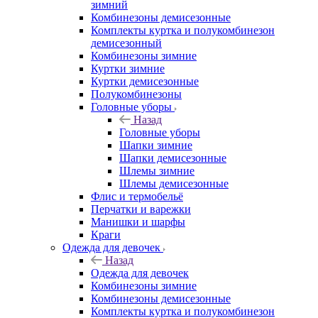
зимний
Комбинезоны демисезонные
Комплекты куртка и полукомбинезон
демисезонный
Комбинезоны зимние
Куртки зимние
Куртки демисезонные
Полукомбинезоны
Головные уборы
Назад
Головные уборы
Шапки зимние
Шапки демисезонные
Шлемы зимние
Шлемы демисезонные
Флис и термобельё
Перчатки и варежки
Манишки и шарфы
Краги
Одежда для девочек
Назад
Одежда для девочек
Комбинезоны зимние
Комбинезоны демисезонные
Комплекты куртка и полукомбинезон