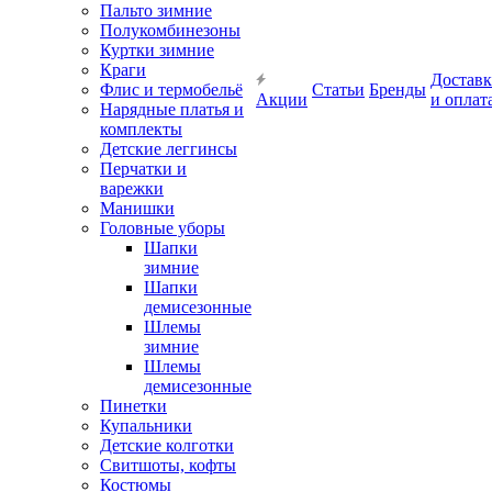
Пальто зимние
Полукомбинезоны
Куртки зимние
Краги
Доставк
Флис и термобельё
Статьи
Бренды
Акции
и оплат
Нарядные платья и
комплекты
Детские леггинсы
Перчатки и
варежки
Манишки
Головные уборы
Шапки
зимние
Шапки
демисезонные
Шлемы
зимние
Шлемы
демисезонные
Пинетки
Купальники
Детские колготки
Свитшоты, кофты
Костюмы