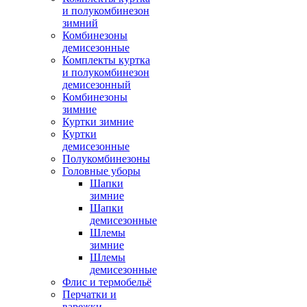
и полукомбинезон
зимний
Комбинезоны
демисезонные
Комплекты куртка
и полукомбинезон
демисезонный
Комбинезоны
зимние
Куртки зимние
Куртки
демисезонные
Полукомбинезоны
Головные уборы
Шапки
зимние
Шапки
демисезонные
Шлемы
зимние
Шлемы
демисезонные
Флис и термобельё
Перчатки и
варежки