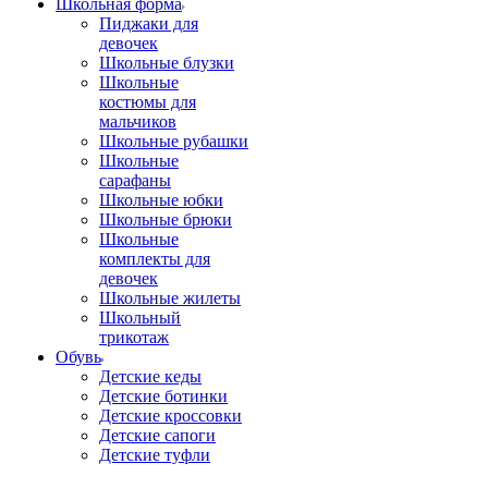
Школьная форма
Пиджаки для
девочек
Школьные блузки
Школьные
костюмы для
мальчиков
Школьные рубашки
Школьные
сарафаны
Школьные юбки
Школьные брюки
Школьные
комплекты для
девочек
Школьные жилеты
Школьный
трикотаж
Обувь
Детские кеды
Детские ботинки
Детские кроссовки
Детские сапоги
Детские туфли