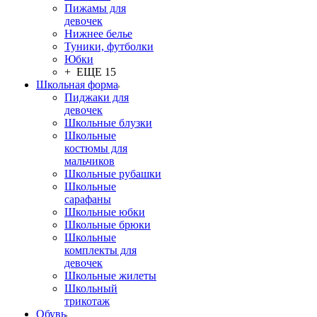
Пижамы для
девочек
Нижнее белье
Туники, футболки
Юбки
+ ЕЩЕ 15
Школьная форма
Пиджаки для
девочек
Школьные блузки
Школьные
костюмы для
мальчиков
Школьные рубашки
Школьные
сарафаны
Школьные юбки
Школьные брюки
Школьные
комплекты для
девочек
Школьные жилеты
Школьный
трикотаж
Обувь