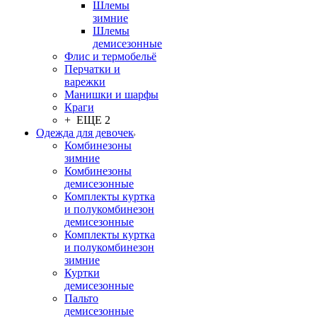
Шлемы
зимние
Шлемы
демисезонные
Флис и термобельё
Перчатки и
варежки
Манишки и шарфы
Краги
+ ЕЩЕ 2
Одежда для девочек
Комбинезоны
зимние
Комбинезоны
демисезонные
Комплекты куртка
и полукомбинезон
демисезонные
Комплекты куртка
и полукомбинезон
зимние
Куртки
демисезонные
Пальто
демисезонные