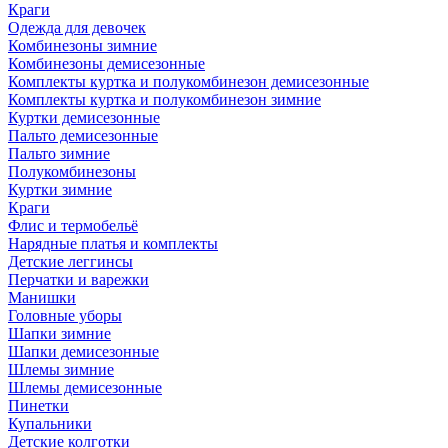
Краги
Одежда для девочек
Комбинезоны зимние
Комбинезоны демисезонные
Комплекты куртка и полукомбинезон демисезонные
Комплекты куртка и полукомбинезон зимние
Куртки демисезонные
Пальто демисезонные
Пальто зимние
Полукомбинезоны
Куртки зимние
Краги
Флис и термобельё
Нарядные платья и комплекты
Детские леггинсы
Перчатки и варежки
Манишки
Головные уборы
Шапки зимние
Шапки демисезонные
Шлемы зимние
Шлемы демисезонные
Пинетки
Купальники
Детские колготки