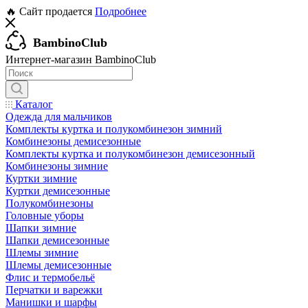
🔥 Сайт продается
Подробнее
BambinoClub
Интернет-магазин BambinoClub
Каталог
Одежда для мальчиков
Комплекты куртка и полукомбинезон зимний
Комбинезоны демисезонные
Комплекты куртка и полукомбинезон демисезонный
Комбинезоны зимние
Куртки зимние
Куртки демисезонные
Полукомбинезоны
Головные уборы
Шапки зимние
Шапки демисезонные
Шлемы зимние
Шлемы демисезонные
Флис и термобельё
Перчатки и варежки
Манишки и шарфы