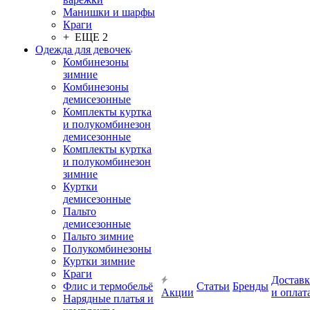
Манишки и шарфы
Краги
+ ЕЩЕ 2
Одежда для девочек
Комбинезоны
зимние
Комбинезоны
демисезонные
Комплекты куртка
и полукомбинезон
демисезонные
Комплекты куртка
и полукомбинезон
зимние
Куртки
демисезонные
Пальто
демисезонные
Пальто зимние
Полукомбинезоны
Куртки зимние
Краги
Доставк
Флис и термобельё
Статьи
Бренды
Акции
и оплат
Нарядные платья и