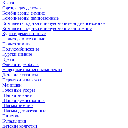
Краги
Одежда для девочек
Комбинезоны зимние
Комбинезоны демисезонные
Комплекты куртка и полукомбинезон демисезонные
Комплекты куртка и полукомбинезон зимние
Куртки демисезонные
Пальто демисезонные
Пальто зимние
Полукомбинезоны
Куртки зимние
Краги
Флис и термобельё
Нарядные платья и комплекты
Детские леггинсы
Перчатки и варежки
Манишки
Головные уборы
Шапки зимние
Шапки демисезонные
Шлемы зимние
Шлемы демисезонные
Пинетки
Купальники
Детские колготки