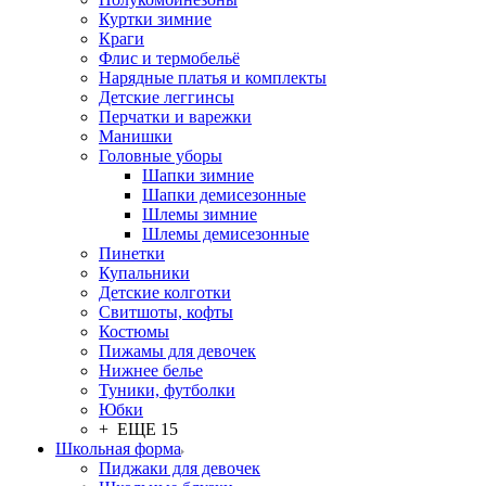
Куртки зимние
Краги
Флис и термобельё
Нарядные платья и комплекты
Детские леггинсы
Перчатки и варежки
Манишки
Головные уборы
Шапки зимние
Шапки демисезонные
Шлемы зимние
Шлемы демисезонные
Пинетки
Купальники
Детские колготки
Свитшоты, кофты
Костюмы
Пижамы для девочек
Нижнее белье
Туники, футболки
Юбки
+ ЕЩЕ 15
Школьная форма
Пиджаки для девочек