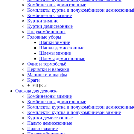
Комбинезоны демисезонные
Комплекты куртка и полукомбинезон демисезонны
Комбинезоны зимние
Куртки зимние
Куртки демисезонные
Полукомбинезоны
Головные уборы
Шапки зимние
Шапки демисезонные
Шлемы зимние
Шлемы демисезонные
Флис и термобельё
Перчатки и варежки
Манишки и шарфы
Краги
+ ЕЩЕ 2
Одежда для девочек
Комбинезоны зимние
Комбинезоны демисезонные
Комплекты куртка и полукомбинезон демисезонны
Комплекты куртка и полукомбинезон зимние
Куртки демисезонные
Пальто демисезонные
Пальто зимние
Полукомбинезоны