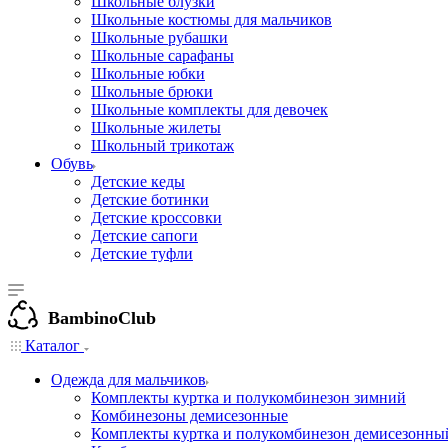
Школьные блузки
Школьные костюмы для мальчиков
Школьные рубашки
Школьные сарафаны
Школьные юбки
Школьные брюки
Школьные комплекты для девочек
Школьные жилеты
Школьный трикотаж
Обувь
Детские кеды
Детские ботинки
Детские кроссовки
Детские сапоги
Детские туфли
BambinoClub
Каталог
Одежда для мальчиков
Комплекты куртка и полукомбинезон зимний
Комбинезоны демисезонные
Комплекты куртка и полукомбинезон демисезонны