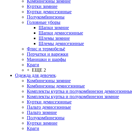
Комбинезоны зимние
Куртки зимние
Куртки демисезонные
Полукомбинезоны
Головные уборы
Шапки зимние
Шапки демисезонные
Шлемы зимние
Шлемы демисезонные
Флис и термобельё
Перчатки и варежки
Манишки и шарфы
Краги
+ ЕЩЕ 2
Одежда для девочек
Комбинезоны зимние
Комбинезоны демисезонные
Комплекты куртка и полукомбинезон демисезонны
Комплекты куртка и полукомбинезон зимние
Куртки демисезонные
Пальто демисезонные
Пальто зимние
Полукомбинезоны
Куртки зимние
Краги