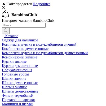
🔥 Сайт продается
Подробнее
BambinoClub
Интернет-магазин BambinoClub
Каталог
Одежда для мальчиков
Комплекты куртка и полукомбинезон зимний
Комбинезоны демисезонные
Комплекты куртка и полукомбинезон демисезонный
Комбинезоны зимние
Куртки зимние
Куртки демисезонные
Полукомбинезоны
Головные уборы
Шапки зимние
Шапки демисезонные
Шлемы зимние
Шлемы демисезонные
Флис и термобельё
Перчатки и варежки
Манишки и шарфы