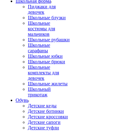
Школьная форма
Пиджаки для
девочек
Школьные блузки
Школьные
костюмы для
мальчиков
Школьные рубашки
Школьные
сарафаны
Школьные юбки
Школьные брюки
Школьные
комплекты для
девочек
Школьные жилеты
Школьный
трикотаж
Обувь
Детские кеды
Детские ботинки
Детские кроссовки
Детские сапоги
Детские туфли