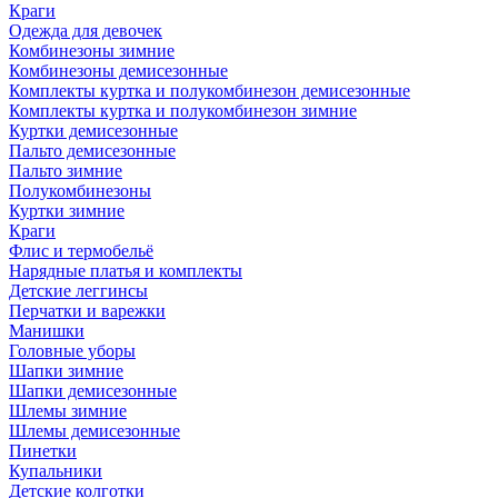
Краги
Одежда для девочек
Комбинезоны зимние
Комбинезоны демисезонные
Комплекты куртка и полукомбинезон демисезонные
Комплекты куртка и полукомбинезон зимние
Куртки демисезонные
Пальто демисезонные
Пальто зимние
Полукомбинезоны
Куртки зимние
Краги
Флис и термобельё
Нарядные платья и комплекты
Детские леггинсы
Перчатки и варежки
Манишки
Головные уборы
Шапки зимние
Шапки демисезонные
Шлемы зимние
Шлемы демисезонные
Пинетки
Купальники
Детские колготки