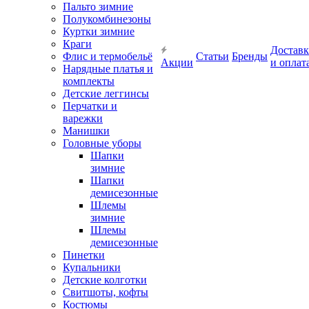
Пальто зимние
Полукомбинезоны
Куртки зимние
Краги
Доставк
Флис и термобельё
Статьи
Бренды
Акции
и оплат
Нарядные платья и
комплекты
Детские леггинсы
Перчатки и
варежки
Манишки
Головные уборы
Шапки
зимние
Шапки
демисезонные
Шлемы
зимние
Шлемы
демисезонные
Пинетки
Купальники
Детские колготки
Свитшоты, кофты
Костюмы