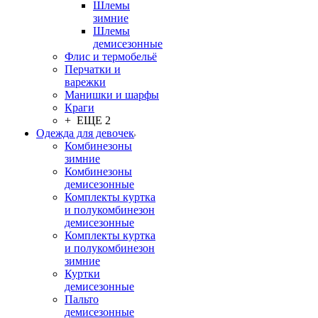
Шлемы
зимние
Шлемы
демисезонные
Флис и термобельё
Перчатки и
варежки
Манишки и шарфы
Краги
+ ЕЩЕ 2
Одежда для девочек
Комбинезоны
зимние
Комбинезоны
демисезонные
Комплекты куртка
и полукомбинезон
демисезонные
Комплекты куртка
и полукомбинезон
зимние
Куртки
демисезонные
Пальто
демисезонные