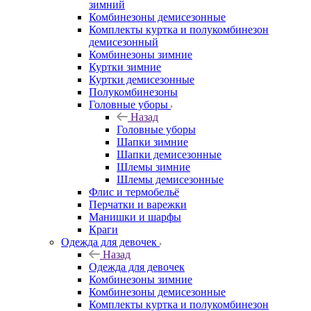
зимний
Комбинезоны демисезонные
Комплекты куртка и полукомбинезон
демисезонный
Комбинезоны зимние
Куртки зимние
Куртки демисезонные
Полукомбинезоны
Головные уборы
Назад
Головные уборы
Шапки зимние
Шапки демисезонные
Шлемы зимние
Шлемы демисезонные
Флис и термобельё
Перчатки и варежки
Манишки и шарфы
Краги
Одежда для девочек
Назад
Одежда для девочек
Комбинезоны зимние
Комбинезоны демисезонные
Комплекты куртка и полукомбинезон