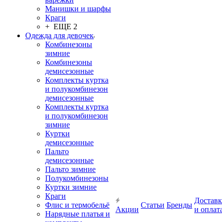
Манишки и шарфы
Краги
+ ЕЩЕ 2
Одежда для девочек
Комбинезоны
зимние
Комбинезоны
демисезонные
Комплекты куртка
и полукомбинезон
демисезонные
Комплекты куртка
и полукомбинезон
зимние
Куртки
демисезонные
Пальто
демисезонные
Пальто зимние
Полукомбинезоны
Куртки зимние
Краги
Доставк
Флис и термобельё
Статьи
Бренды
Акции
и оплат
Нарядные платья и