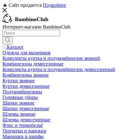
🔥 Сайт продается
Подробнее
BambinoClub
Интернет-магазин BambinoClub
Каталог
Одежда для мальчиков
Комплекты куртка и полукомбинезон зимний
Комбинезоны демисезонные
Комплекты куртка и полукомбинезон демисезонный
Комбинезоны зимние
Куртки зимние
Куртки демисезонные
Полукомбинезоны
Головные уборы
Шапки зимние
Шапки демисезонные
Шлемы зимние
Шлемы демисезонные
Флис и термобельё
Перчатки и варежки
Манишки и шарфы