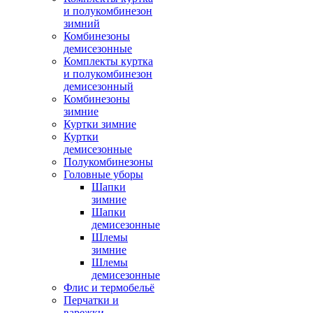
и полукомбинезон
зимний
Комбинезоны
демисезонные
Комплекты куртка
и полукомбинезон
демисезонный
Комбинезоны
зимние
Куртки зимние
Куртки
демисезонные
Полукомбинезоны
Головные уборы
Шапки
зимние
Шапки
демисезонные
Шлемы
зимние
Шлемы
демисезонные
Флис и термобельё
Перчатки и
варежки