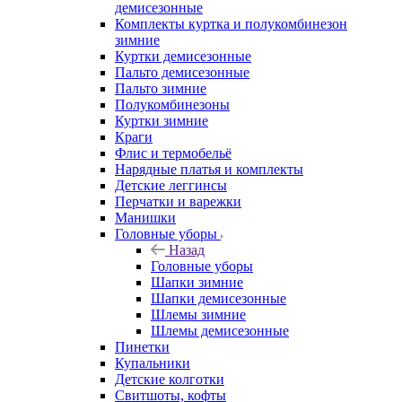
демисезонные
Комплекты куртка и полукомбинезон
зимние
Куртки демисезонные
Пальто демисезонные
Пальто зимние
Полукомбинезоны
Куртки зимние
Краги
Флис и термобельё
Нарядные платья и комплекты
Детские леггинсы
Перчатки и варежки
Манишки
Головные уборы
Назад
Головные уборы
Шапки зимние
Шапки демисезонные
Шлемы зимние
Шлемы демисезонные
Пинетки
Купальники
Детские колготки
Свитшоты, кофты