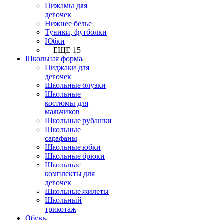
Пижамы для
девочек
Нижнее белье
Туники, футболки
Юбки
+ ЕЩЕ 15
Школьная форма
Пиджаки для
девочек
Школьные блузки
Школьные
костюмы для
мальчиков
Школьные рубашки
Школьные
сарафаны
Школьные юбки
Школьные брюки
Школьные
комплекты для
девочек
Школьные жилеты
Школьный
трикотаж
Обувь