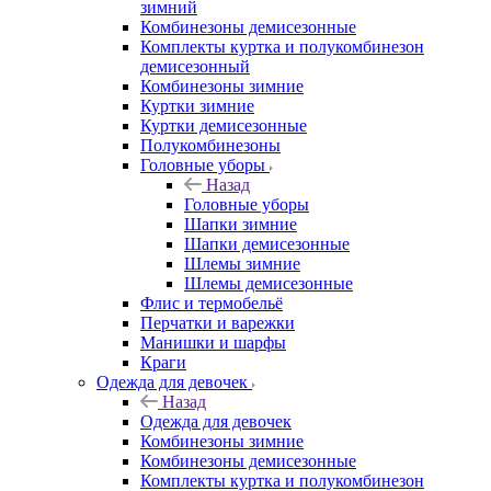
зимний
Комбинезоны демисезонные
Комплекты куртка и полукомбинезон
демисезонный
Комбинезоны зимние
Куртки зимние
Куртки демисезонные
Полукомбинезоны
Головные уборы
Назад
Головные уборы
Шапки зимние
Шапки демисезонные
Шлемы зимние
Шлемы демисезонные
Флис и термобельё
Перчатки и варежки
Манишки и шарфы
Краги
Одежда для девочек
Назад
Одежда для девочек
Комбинезоны зимние
Комбинезоны демисезонные
Комплекты куртка и полукомбинезон