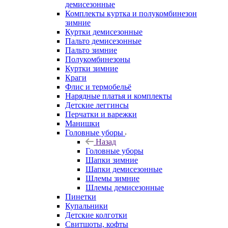
демисезонные
Комплекты куртка и полукомбинезон
зимние
Куртки демисезонные
Пальто демисезонные
Пальто зимние
Полукомбинезоны
Куртки зимние
Краги
Флис и термобельё
Нарядные платья и комплекты
Детские леггинсы
Перчатки и варежки
Манишки
Головные уборы
Назад
Головные уборы
Шапки зимние
Шапки демисезонные
Шлемы зимние
Шлемы демисезонные
Пинетки
Купальники
Детские колготки
Свитшоты, кофты