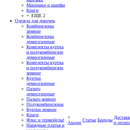
Манишки и шарфы
Краги
+ ЕЩЕ 2
Одежда для девочек
Комбинезоны
зимние
Комбинезоны
демисезонные
Комплекты куртка
и полукомбинезон
демисезонные
Комплекты куртка
и полукомбинезон
зимние
Куртки
демисезонные
Пальто
демисезонные
Пальто зимние
Полукомбинезоны
Куртки зимние
Краги
Доставк
Флис и термобельё
Статьи
Бренды
Акции
и оплат
Нарядные платья и