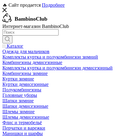
🔥 Сайт продается
Подробнее
BambinoClub
Интернет-магазин BambinoClub
Каталог
Одежда для мальчиков
Комплекты куртка и полукомбинезон зимний
Комбинезоны демисезонные
Комплекты куртка и полукомбинезон демисезонный
Комбинезоны зимние
Куртки зимние
Куртки демисезонные
Полукомбинезоны
Головные уборы
Шапки зимние
Шапки демисезонные
Шлемы зимние
Шлемы демисезонные
Флис и термобельё
Перчатки и варежки
Манишки и шарфы