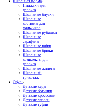
Школьная форма
Пиджаки для
девочек
Школьные блузки
Школьные
костюмы для
мальчиков
Школьные рубашки
Школьные
сарафаны
Школьные юбки
Школьные брюки
Школьные
комплекты для
девочек
Школьные жилеты
Школьный
трикотаж
Обувь
Детские кеды
Детские ботинки
Детские кроссовки
Детские сапоги
Детские туфли