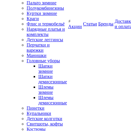
Пальто зимние
Полукомбинезоны
Куртки зимние
Краги
Доставк
Флис и термобельё
Статьи
Бренды
Акции
и оплат
Нарядные платья и
комплекты
Детские леггинсы
Перчатки и
варежки
Манишки
Головные уборы
Шапки
зимние
Шапки
демисезонные
Шлемы
зимние
Шлемы
демисезонные
Пинетки
Купальники
Детские колготки
Свитшоты, кофты
Костюмы