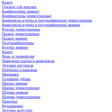
Краги
Одежда для девочек
Комбинезоны зимние
Комбинезоны демисезонные
Комплекты куртка и полукомбинезон демисезонные
Комплекты куртка и полукомбинезон зимние
Куртки демисезонные
Пальто демисезонные
Пальто зимние
Полукомбинезоны
Куртки зимние
Краги
Флис и термобельё
Нарядные платья и комплекты
Детские леггинсы
Перчатки и варежки
Манишки
Головные уборы
Шапки зимние
Шапки демисезонные
Шлемы зимние
Шлемы демисезонные
Пинетки
Купальники
Детские колготки