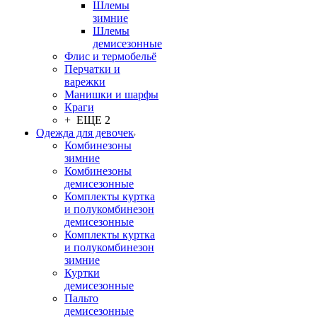
Шлемы
зимние
Шлемы
демисезонные
Флис и термобельё
Перчатки и
варежки
Манишки и шарфы
Краги
+ ЕЩЕ 2
Одежда для девочек
Комбинезоны
зимние
Комбинезоны
демисезонные
Комплекты куртка
и полукомбинезон
демисезонные
Комплекты куртка
и полукомбинезон
зимние
Куртки
демисезонные
Пальто
демисезонные