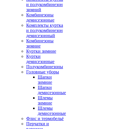
и полукомбинезон
зимний
Комбинезоны
демисезонные
Комплекты куртка
и полукомбинезон
демисезонный
Комбинезоны
зимние
Куртки зимние
Куртки
демисезонные
Полукомбинезоны
Головные уборы
Шапки
зимние
Шапки
демисезонные
Шлемы
зимние
Шлемы
демисезонные
Флис и термобельё
Перчатки и
варежки