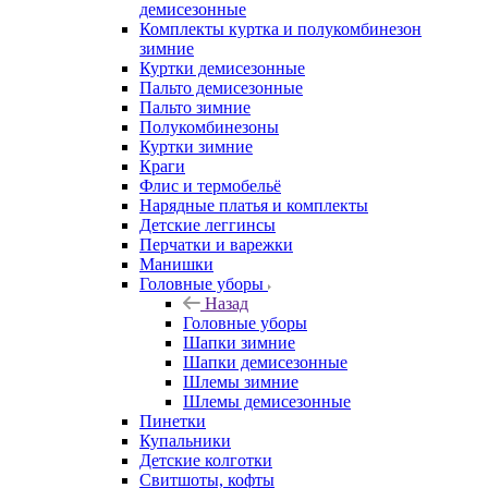
демисезонные
Комплекты куртка и полукомбинезон
зимние
Куртки демисезонные
Пальто демисезонные
Пальто зимние
Полукомбинезоны
Куртки зимние
Краги
Флис и термобельё
Нарядные платья и комплекты
Детские леггинсы
Перчатки и варежки
Манишки
Головные уборы
Назад
Головные уборы
Шапки зимние
Шапки демисезонные
Шлемы зимние
Шлемы демисезонные
Пинетки
Купальники
Детские колготки
Свитшоты, кофты