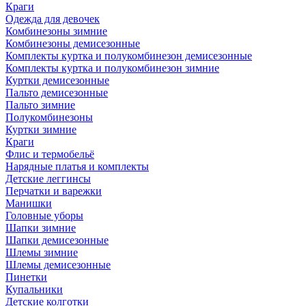
Краги
Одежда для девочек
Комбинезоны зимние
Комбинезоны демисезонные
Комплекты куртка и полукомбинезон демисезонные
Комплекты куртка и полукомбинезон зимние
Куртки демисезонные
Пальто демисезонные
Пальто зимние
Полукомбинезоны
Куртки зимние
Краги
Флис и термобельё
Нарядные платья и комплекты
Детские леггинсы
Перчатки и варежки
Манишки
Головные уборы
Шапки зимние
Шапки демисезонные
Шлемы зимние
Шлемы демисезонные
Пинетки
Купальники
Детские колготки