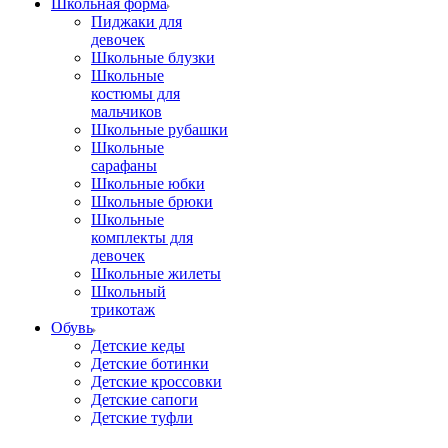
Школьная форма
Пиджаки для
девочек
Школьные блузки
Школьные
костюмы для
мальчиков
Школьные рубашки
Школьные
сарафаны
Школьные юбки
Школьные брюки
Школьные
комплекты для
девочек
Школьные жилеты
Школьный
трикотаж
Обувь
Детские кеды
Детские ботинки
Детские кроссовки
Детские сапоги
Детские туфли