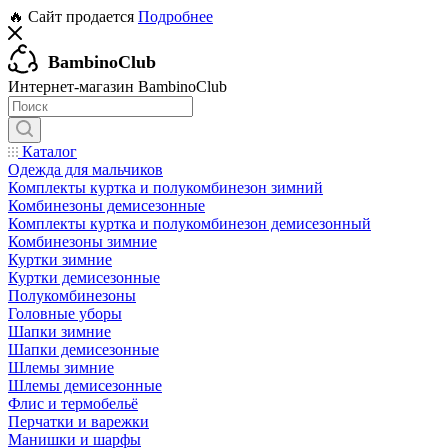
🔥 Сайт продается
Подробнее
BambinoClub
Интернет-магазин BambinoClub
Каталог
Одежда для мальчиков
Комплекты куртка и полукомбинезон зимний
Комбинезоны демисезонные
Комплекты куртка и полукомбинезон демисезонный
Комбинезоны зимние
Куртки зимние
Куртки демисезонные
Полукомбинезоны
Головные уборы
Шапки зимние
Шапки демисезонные
Шлемы зимние
Шлемы демисезонные
Флис и термобельё
Перчатки и варежки
Манишки и шарфы