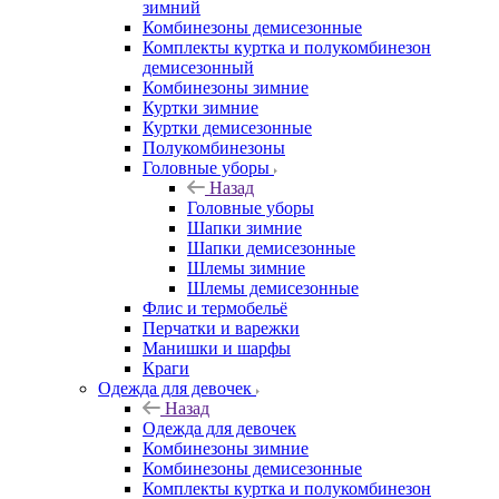
зимний
Комбинезоны демисезонные
Комплекты куртка и полукомбинезон
демисезонный
Комбинезоны зимние
Куртки зимние
Куртки демисезонные
Полукомбинезоны
Головные уборы
Назад
Головные уборы
Шапки зимние
Шапки демисезонные
Шлемы зимние
Шлемы демисезонные
Флис и термобельё
Перчатки и варежки
Манишки и шарфы
Краги
Одежда для девочек
Назад
Одежда для девочек
Комбинезоны зимние
Комбинезоны демисезонные
Комплекты куртка и полукомбинезон