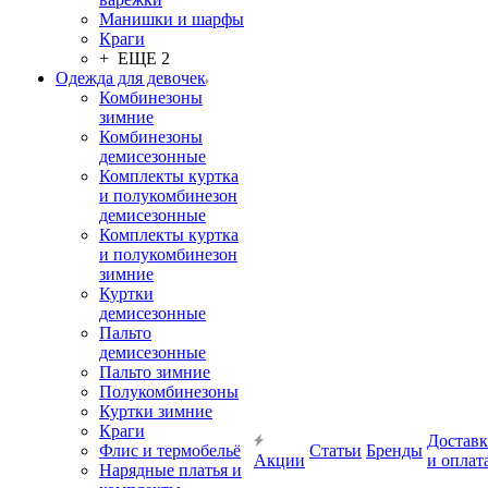
Манишки и шарфы
Краги
+ ЕЩЕ 2
Одежда для девочек
Комбинезоны
зимние
Комбинезоны
демисезонные
Комплекты куртка
и полукомбинезон
демисезонные
Комплекты куртка
и полукомбинезон
зимние
Куртки
демисезонные
Пальто
демисезонные
Пальто зимние
Полукомбинезоны
Куртки зимние
Краги
Доставк
Флис и термобельё
Статьи
Бренды
Акции
и оплат
Нарядные платья и