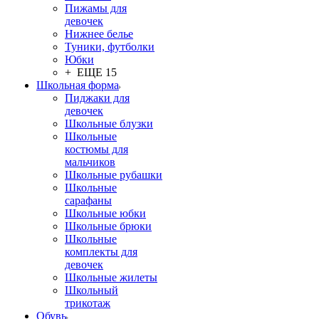
Пижамы для
девочек
Нижнее белье
Туники, футболки
Юбки
+ ЕЩЕ 15
Школьная форма
Пиджаки для
девочек
Школьные блузки
Школьные
костюмы для
мальчиков
Школьные рубашки
Школьные
сарафаны
Школьные юбки
Школьные брюки
Школьные
комплекты для
девочек
Школьные жилеты
Школьный
трикотаж
Обувь