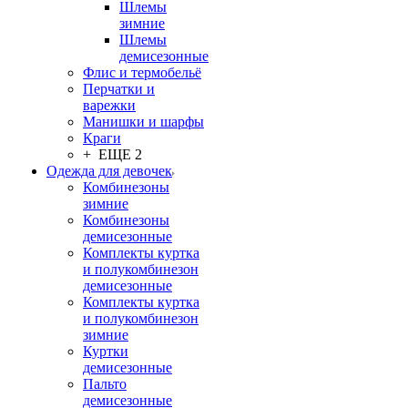
Шлемы
зимние
Шлемы
демисезонные
Флис и термобельё
Перчатки и
варежки
Манишки и шарфы
Краги
+ ЕЩЕ 2
Одежда для девочек
Комбинезоны
зимние
Комбинезоны
демисезонные
Комплекты куртка
и полукомбинезон
демисезонные
Комплекты куртка
и полукомбинезон
зимние
Куртки
демисезонные
Пальто
демисезонные