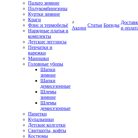
Пальто зимние
Полукомбинезоны
Куртки зимние
Краги
Доставк
Флис и термобельё
Статьи
Бренды
Акции
и оплат
Нарядные платья и
комплекты
Детские леггинсы
Перчатки и
варежки
Манишки
Головные уборы
Шапки
зимние
Шапки
демисезонные
Шлемы
зимние
Шлемы
демисезонные
Пинетки
Купальники
Детские колготки
Свитшоты, кофты
Костюмы