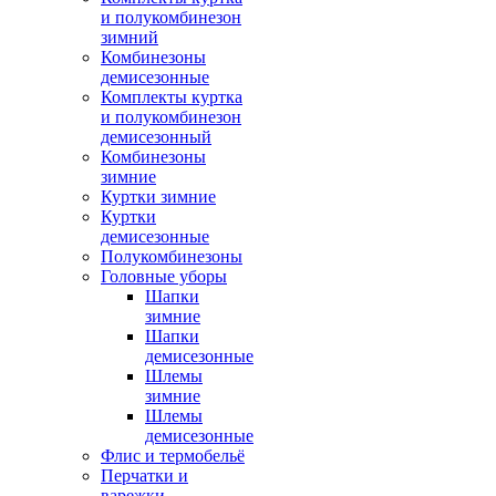
и полукомбинезон
зимний
Комбинезоны
демисезонные
Комплекты куртка
и полукомбинезон
демисезонный
Комбинезоны
зимние
Куртки зимние
Куртки
демисезонные
Полукомбинезоны
Головные уборы
Шапки
зимние
Шапки
демисезонные
Шлемы
зимние
Шлемы
демисезонные
Флис и термобельё
Перчатки и
варежки