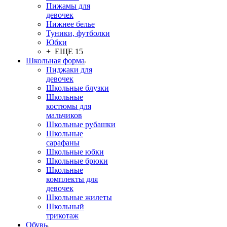
Пижамы для
девочек
Нижнее белье
Туники, футболки
Юбки
+ ЕЩЕ 15
Школьная форма
Пиджаки для
девочек
Школьные блузки
Школьные
костюмы для
мальчиков
Школьные рубашки
Школьные
сарафаны
Школьные юбки
Школьные брюки
Школьные
комплекты для
девочек
Школьные жилеты
Школьный
трикотаж
Обувь