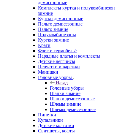
демисезонные
Комплекты куртка и полукомбинезон
зимние
Куртки демисезонные
Пальто демисезонные
Пальто зимние
Полукомбинезоны
Куртки зимние
Краги
Флис и термобельё
Нарядные платья и комплекты
Детские леггинсы
Перчатки и варежки
Манишки
Головные уборы
Назад
Головные уборы
Шапки зимние
Шапки демисезонные
Шлемы зимние
Шлемы демисезонные
Пинетки
Купальники
Детские колготки
Свитшоты, кофты