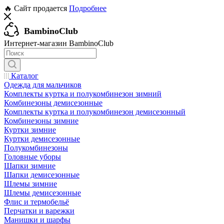
🔥 Сайт продается
Подробнее
BambinoClub
Интернет-магазин BambinoClub
Каталог
Одежда для мальчиков
Комплекты куртка и полукомбинезон зимний
Комбинезоны демисезонные
Комплекты куртка и полукомбинезон демисезонный
Комбинезоны зимние
Куртки зимние
Куртки демисезонные
Полукомбинезоны
Головные уборы
Шапки зимние
Шапки демисезонные
Шлемы зимние
Шлемы демисезонные
Флис и термобельё
Перчатки и варежки
Манишки и шарфы