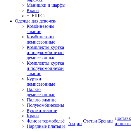
Манишки и шарфы
Краги
+ ЕЩЕ 2
Одежда для девочек
Комбинезоны
зимние
Комбинезоны
демисезонные
Комплекты куртка
и полукомбинезон
демисезонные
Комплекты куртка
и полукомбинезон
зимние
Куртки
демисезонные
Пальто
демисезонные
Пальто зимние
Полукомбинезоны
Куртки зимние
Краги
Доставк
Флис и термобельё
Статьи
Бренды
Акции
и оплат
Нарядные платья и