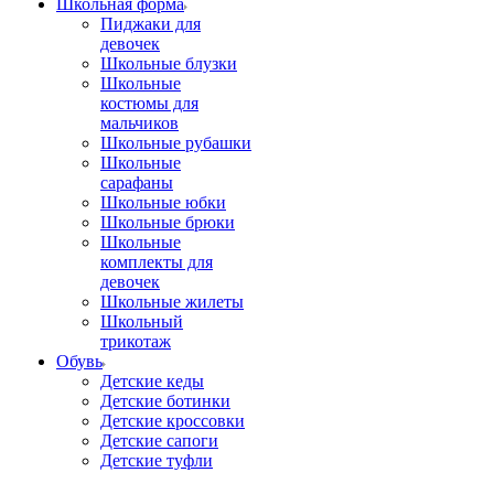
Школьная форма
Пиджаки для
девочек
Школьные блузки
Школьные
костюмы для
мальчиков
Школьные рубашки
Школьные
сарафаны
Школьные юбки
Школьные брюки
Школьные
комплекты для
девочек
Школьные жилеты
Школьный
трикотаж
Обувь
Детские кеды
Детские ботинки
Детские кроссовки
Детские сапоги
Детские туфли