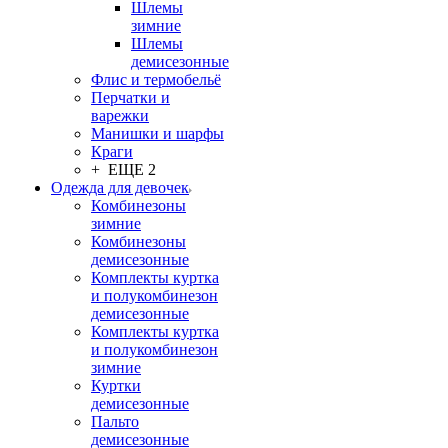
Шлемы
зимние
Шлемы
демисезонные
Флис и термобельё
Перчатки и
варежки
Манишки и шарфы
Краги
+ ЕЩЕ 2
Одежда для девочек
Комбинезоны
зимние
Комбинезоны
демисезонные
Комплекты куртка
и полукомбинезон
демисезонные
Комплекты куртка
и полукомбинезон
зимние
Куртки
демисезонные
Пальто
демисезонные