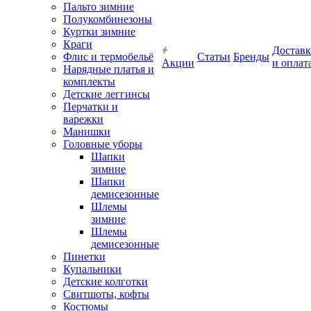
Пальто зимние
Полукомбинезоны
Куртки зимние
Краги
Доставк
Флис и термобельё
Статьи
Бренды
Акции
и оплат
Нарядные платья и
комплекты
Детские леггинсы
Перчатки и
варежки
Манишки
Головные уборы
Шапки
зимние
Шапки
демисезонные
Шлемы
зимние
Шлемы
демисезонные
Пинетки
Купальники
Детские колготки
Свитшоты, кофты
Костюмы