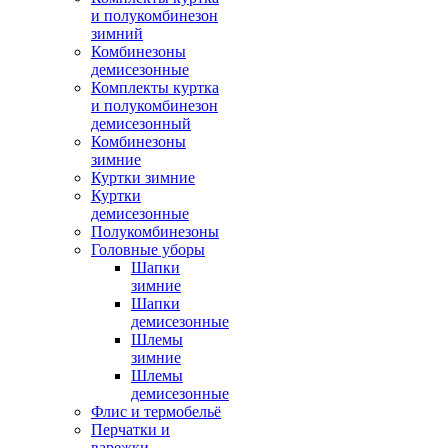
и полукомбинезон
зимний
Комбинезоны
демисезонные
Комплекты куртка
и полукомбинезон
демисезонный
Комбинезоны
зимние
Куртки зимние
Куртки
демисезонные
Полукомбинезоны
Головные уборы
Шапки
зимние
Шапки
демисезонные
Шлемы
зимние
Шлемы
демисезонные
Флис и термобельё
Перчатки и
варежки