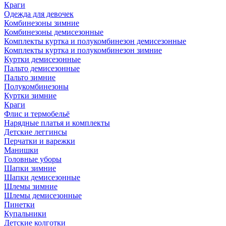
Краги
Одежда для девочек
Комбинезоны зимние
Комбинезоны демисезонные
Комплекты куртка и полукомбинезон демисезонные
Комплекты куртка и полукомбинезон зимние
Куртки демисезонные
Пальто демисезонные
Пальто зимние
Полукомбинезоны
Куртки зимние
Краги
Флис и термобельё
Нарядные платья и комплекты
Детские леггинсы
Перчатки и варежки
Манишки
Головные уборы
Шапки зимние
Шапки демисезонные
Шлемы зимние
Шлемы демисезонные
Пинетки
Купальники
Детские колготки