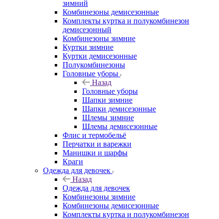
зимний
Комбинезоны демисезонные
Комплекты куртка и полукомбинезон
демисезонный
Комбинезоны зимние
Куртки зимние
Куртки демисезонные
Полукомбинезоны
Головные уборы
Назад
Головные уборы
Шапки зимние
Шапки демисезонные
Шлемы зимние
Шлемы демисезонные
Флис и термобельё
Перчатки и варежки
Манишки и шарфы
Краги
Одежда для девочек
Назад
Одежда для девочек
Комбинезоны зимние
Комбинезоны демисезонные
Комплекты куртка и полукомбинезон