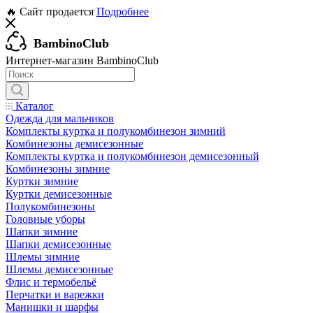
🔥 Сайт продается
Подробнее
BambinoClub
Интернет-магазин BambinoClub
Каталог
Одежда для мальчиков
Комплекты куртка и полукомбинезон зимний
Комбинезоны демисезонные
Комплекты куртка и полукомбинезон демисезонный
Комбинезоны зимние
Куртки зимние
Куртки демисезонные
Полукомбинезоны
Головные уборы
Шапки зимние
Шапки демисезонные
Шлемы зимние
Шлемы демисезонные
Флис и термобельё
Перчатки и варежки
Манишки и шарфы