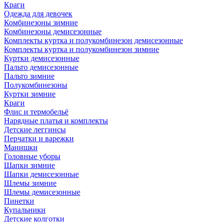
Краги
Одежда для девочек
Комбинезоны зимние
Комбинезоны демисезонные
Комплекты куртка и полукомбинезон демисезонные
Комплекты куртка и полукомбинезон зимние
Куртки демисезонные
Пальто демисезонные
Пальто зимние
Полукомбинезоны
Куртки зимние
Краги
Флис и термобельё
Нарядные платья и комплекты
Детские леггинсы
Перчатки и варежки
Манишки
Головные уборы
Шапки зимние
Шапки демисезонные
Шлемы зимние
Шлемы демисезонные
Пинетки
Купальники
Детские колготки