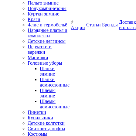
Пальто зимние
Полукомбинезоны
Куртки зимние
Краги
Доставк
Флис и термобельё
Статьи
Бренды
Акции
и оплат
Нарядные платья и
комплекты
Детские леггинсы
Перчатки и
варежки
Манишки
Головные уборы
Шапки
зимние
Шапки
демисезонные
Шлемы
зимние
Шлемы
демисезонные
Пинетки
Купальники
Детские колготки
Свитшоты, кофты
Костюмы