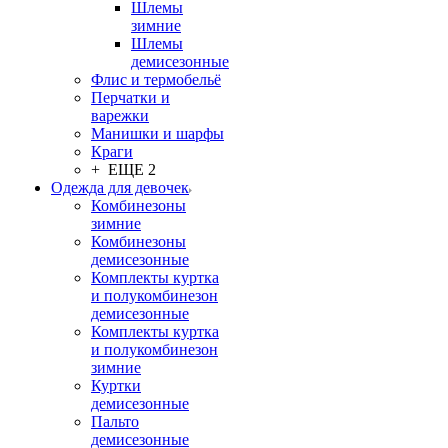
Шлемы
зимние
Шлемы
демисезонные
Флис и термобельё
Перчатки и
варежки
Манишки и шарфы
Краги
+ ЕЩЕ 2
Одежда для девочек
Комбинезоны
зимние
Комбинезоны
демисезонные
Комплекты куртка
и полукомбинезон
демисезонные
Комплекты куртка
и полукомбинезон
зимние
Куртки
демисезонные
Пальто
демисезонные