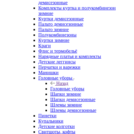
демисезонные
Комплекты куртка и полукомбинезон
зимние
Куртки демисезонные
Пальто демисезонные
Пальто зимние
Полукомбинезоны
Куртки зимние
Краги
Флис и термобельё
Нарядные платья и комплекты
Детские леггинсы
Перчатки и варежки
Манишки
Головные уборы
Назад
Головные уборы
Шапки зимние
Шапки демисезонные
Шлемы зимние
Шлемы демисезонные
Пинетки
Купальники
Детские колготки
Свитшоты, кофты