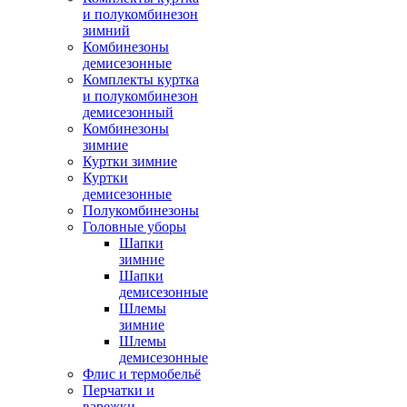
и полукомбинезон
зимний
Комбинезоны
демисезонные
Комплекты куртка
и полукомбинезон
демисезонный
Комбинезоны
зимние
Куртки зимние
Куртки
демисезонные
Полукомбинезоны
Головные уборы
Шапки
зимние
Шапки
демисезонные
Шлемы
зимние
Шлемы
демисезонные
Флис и термобельё
Перчатки и
варежки