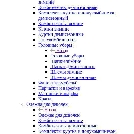
зимний
Комбинезоны демисезонные
Комплекты куртка и полукомбинезон
демисезонный
Комбинезоны зимние
Куртки зимние
Куртки демисезонные
Полукомбинезоны
Головные уборы
Назад
Головные уборы
Шапки зимние
Шапки демисезонные
Шлемы зимние
Шлемы демисезонные
Флис и термобельё
Перчатки и варежки
Манишки и шарфы
Краги
Одежда для девочек
Назад
Одежда для девочек
Комбинезоны зимние
Комбинезоны демисезонные
Комплекты куртка и полукомбинезон