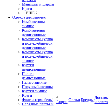
Манишки и шарфы
Краги
+ ЕЩЕ 2
Одежда для девочек
Комбинезоны
зимние
Комбинезоны
демисезонные
Комплекты куртка
и полукомбинезон
демисезонные
Комплекты куртка
и полукомбинезон
зимние
Куртки
демисезонные
Пальто
демисезонные
Пальто зимние
Полукомбинезоны
Куртки зимние
Краги
Доставк
Флис и термобельё
Статьи
Бренды
Акции
и оплат
Нарядные платья и