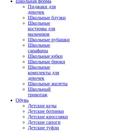
Школьная форма
Пиджаки для
девочек
Школьные блузки
Школьные
костюмы для
мальчиков
Школьные рубашки
Школьные
сарафаны
Школьные юбки
Школьные брюки
Школьные
комплекты для
девочек
Школьные жилеты
Школьный
трикотаж
Обувь
Детские кеды
Детские ботинки
Детские кроссовки
Детские сапоги
Детские туфли