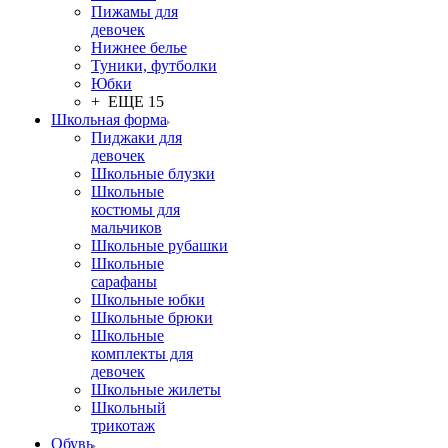
Пижамы для
девочек
Нижнее белье
Туники, футболки
Юбки
+ ЕЩЕ 15
Школьная форма
Пиджаки для
девочек
Школьные блузки
Школьные
костюмы для
мальчиков
Школьные рубашки
Школьные
сарафаны
Школьные юбки
Школьные брюки
Школьные
комплекты для
девочек
Школьные жилеты
Школьный
трикотаж
Обувь