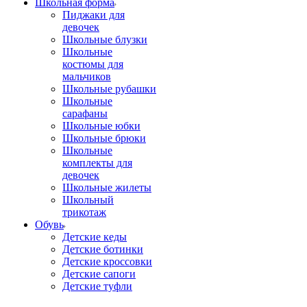
Школьная форма
Пиджаки для
девочек
Школьные блузки
Школьные
костюмы для
мальчиков
Школьные рубашки
Школьные
сарафаны
Школьные юбки
Школьные брюки
Школьные
комплекты для
девочек
Школьные жилеты
Школьный
трикотаж
Обувь
Детские кеды
Детские ботинки
Детские кроссовки
Детские сапоги
Детские туфли