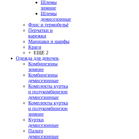
Шлемы
зимние
Шлемы
демисезонные
Флис и термобельё
Перчатки и
варежки
Манишки и шарфы
Краги
+ ЕЩЕ 2
Одежда для девочек
Комбинезоны
зимние
Комбинезоны
демисезонные
Комплекты куртка
и полукомбинезон
демисезонные
Комплекты куртка
и полукомбинезон
зимние
Куртки
демисезонные
Пальто
демисезонные