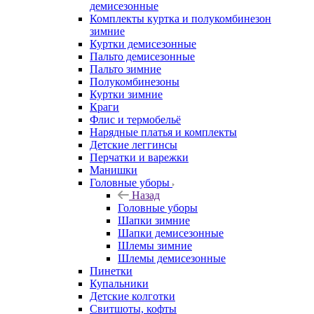
демисезонные
Комплекты куртка и полукомбинезон
зимние
Куртки демисезонные
Пальто демисезонные
Пальто зимние
Полукомбинезоны
Куртки зимние
Краги
Флис и термобельё
Нарядные платья и комплекты
Детские леггинсы
Перчатки и варежки
Манишки
Головные уборы
Назад
Головные уборы
Шапки зимние
Шапки демисезонные
Шлемы зимние
Шлемы демисезонные
Пинетки
Купальники
Детские колготки
Свитшоты, кофты