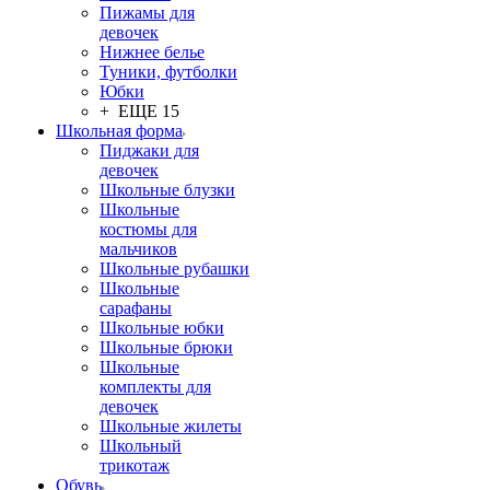
Пижамы для
девочек
Нижнее белье
Туники, футболки
Юбки
+ ЕЩЕ 15
Школьная форма
Пиджаки для
девочек
Школьные блузки
Школьные
костюмы для
мальчиков
Школьные рубашки
Школьные
сарафаны
Школьные юбки
Школьные брюки
Школьные
комплекты для
девочек
Школьные жилеты
Школьный
трикотаж
Обувь