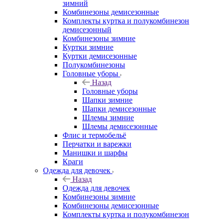
зимний
Комбинезоны демисезонные
Комплекты куртка и полукомбинезон
демисезонный
Комбинезоны зимние
Куртки зимние
Куртки демисезонные
Полукомбинезоны
Головные уборы
Назад
Головные уборы
Шапки зимние
Шапки демисезонные
Шлемы зимние
Шлемы демисезонные
Флис и термобельё
Перчатки и варежки
Манишки и шарфы
Краги
Одежда для девочек
Назад
Одежда для девочек
Комбинезоны зимние
Комбинезоны демисезонные
Комплекты куртка и полукомбинезон