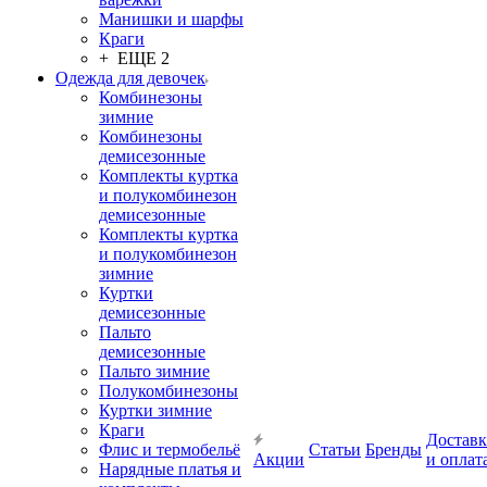
Манишки и шарфы
Краги
+ ЕЩЕ 2
Одежда для девочек
Комбинезоны
зимние
Комбинезоны
демисезонные
Комплекты куртка
и полукомбинезон
демисезонные
Комплекты куртка
и полукомбинезон
зимние
Куртки
демисезонные
Пальто
демисезонные
Пальто зимние
Полукомбинезоны
Куртки зимние
Краги
Доставк
Флис и термобельё
Статьи
Бренды
Акции
и оплат
Нарядные платья и