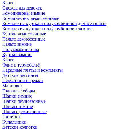
Краги
Одежда для девочек
Комбинезоны зимние
Комбинезоны демисезонные
Комплекты куртка и полукомбинезон демисезонные
Комплекты куртка и полукомбинезон зимние
Куртки демисезонные
Пальто демисезонные
Пальто зимние
Полукомбинезоны
Куртки зимние
Краги
Флис и термобельё
Нарядные платья и комплекты
Детские леггинсы
Перчатки и варежки
Манишки
Головные уборы
Шапки зимние
Шапки демисезонные
Шлемы зимние
Шлемы демисезонные
Пинетки
Купальники
Детские колготки