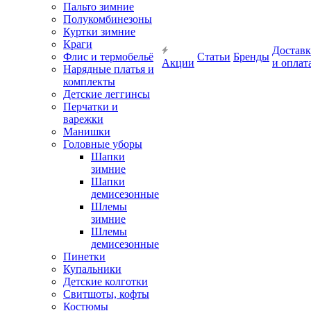
Пальто зимние
Полукомбинезоны
Куртки зимние
Краги
Доставк
Флис и термобельё
Статьи
Бренды
Акции
и оплат
Нарядные платья и
комплекты
Детские леггинсы
Перчатки и
варежки
Манишки
Головные уборы
Шапки
зимние
Шапки
демисезонные
Шлемы
зимние
Шлемы
демисезонные
Пинетки
Купальники
Детские колготки
Свитшоты, кофты
Костюмы