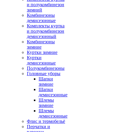
и полукомбинезон
зимний
Комбинезоны
демисезонные
Комплекты куртка
и полукомбинезон
демисезонный
Комбинезоны
зимние
Куртки зимние
Куртки
демисезонные
Полукомбинезоны
Головные уборы
Шапки
зимние
Шапки
демисезонные
Шлемы
зимние
Шлемы
демисезонные
Флис и термобельё
Перчатки и
варежки