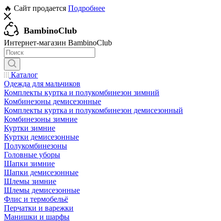
🔥 Сайт продается
Подробнее
BambinoClub
Интернет-магазин BambinoClub
Каталог
Одежда для мальчиков
Комплекты куртка и полукомбинезон зимний
Комбинезоны демисезонные
Комплекты куртка и полукомбинезон демисезонный
Комбинезоны зимние
Куртки зимние
Куртки демисезонные
Полукомбинезоны
Головные уборы
Шапки зимние
Шапки демисезонные
Шлемы зимние
Шлемы демисезонные
Флис и термобельё
Перчатки и варежки
Манишки и шарфы