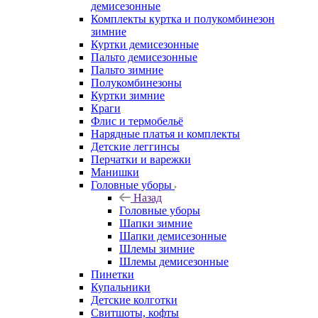
демисезонные
Комплекты куртка и полукомбинезон
зимние
Куртки демисезонные
Пальто демисезонные
Пальто зимние
Полукомбинезоны
Куртки зимние
Краги
Флис и термобельё
Нарядные платья и комплекты
Детские леггинсы
Перчатки и варежки
Манишки
Головные уборы
Назад
Головные уборы
Шапки зимние
Шапки демисезонные
Шлемы зимние
Шлемы демисезонные
Пинетки
Купальники
Детские колготки
Свитшоты, кофты