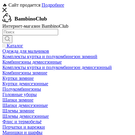
🔥 Сайт продается
Подробнее
BambinoClub
Интернет-магазин BambinoClub
Каталог
Одежда для мальчиков
Комплекты куртка и полукомбинезон зимний
Комбинезоны демисезонные
Комплекты куртка и полукомбинезон демисезонный
Комбинезоны зимние
Куртки зимние
Куртки демисезонные
Полукомбинезоны
Головные уборы
Шапки зимние
Шапки демисезонные
Шлемы зимние
Шлемы демисезонные
Флис и термобельё
Перчатки и варежки
Манишки и шарфы