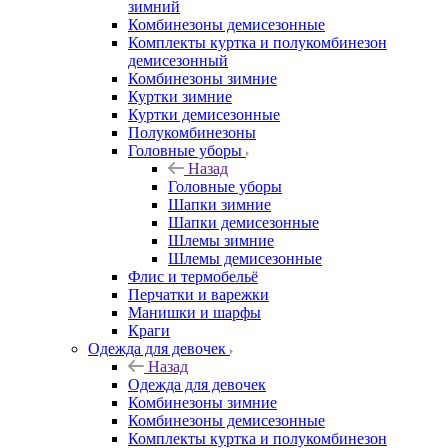
зимний
Комбинезоны демисезонные
Комплекты куртка и полукомбинезон
демисезонный
Комбинезоны зимние
Куртки зимние
Куртки демисезонные
Полукомбинезоны
Головные уборы
Назад
Головные уборы
Шапки зимние
Шапки демисезонные
Шлемы зимние
Шлемы демисезонные
Флис и термобельё
Перчатки и варежки
Манишки и шарфы
Краги
Одежда для девочек
Назад
Одежда для девочек
Комбинезоны зимние
Комбинезоны демисезонные
Комплекты куртка и полукомбинезон