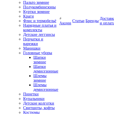
Пальто зимние
Полукомбинезоны
Куртки зимние
Краги
Доставк
Флис и термобельё
Статьи
Бренды
Акции
и оплат
Нарядные платья и
комплекты
Детские леггинсы
Перчатки и
варежки
Манишки
Головные уборы
Шапки
зимние
Шапки
демисезонные
Шлемы
зимние
Шлемы
демисезонные
Пинетки
Купальники
Детские колготки
Свитшоты, кофты
Костюмы