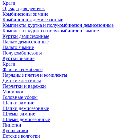
Краги
Одежда для девочек
Комбинезоны зимние
Комбинезоны демисезонные
Комплекты куртка и полукомбинезон демисезонные
Комплекты куртка и полукомбинезон зимние
Куртки демисезонные
Пальто демисезонные
Пальто зимние
Полукомбинезоны
Куртки зимние
Краги
Флис и термобельё
Нарядные платья и комплекты
Детские леггинсы
Перчатки и варежки
Манишки
Головные уборы
Шапки зимние
Шапки демисезонные
Шлемы зимние
Шлемы демисезонные
Пинетки
Купальники
Детские колготки