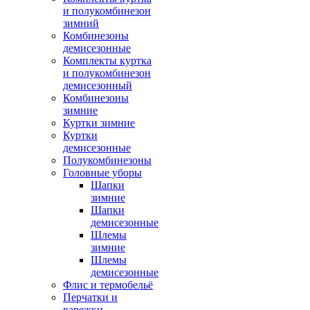
и полукомбинезон
зимний
Комбинезоны
демисезонные
Комплекты куртка
и полукомбинезон
демисезонный
Комбинезоны
зимние
Куртки зимние
Куртки
демисезонные
Полукомбинезоны
Головные уборы
Шапки
зимние
Шапки
демисезонные
Шлемы
зимние
Шлемы
демисезонные
Флис и термобельё
Перчатки и
варежки