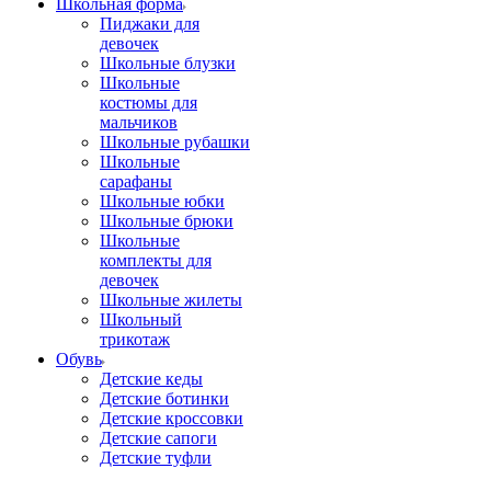
Школьная форма
Пиджаки для
девочек
Школьные блузки
Школьные
костюмы для
мальчиков
Школьные рубашки
Школьные
сарафаны
Школьные юбки
Школьные брюки
Школьные
комплекты для
девочек
Школьные жилеты
Школьный
трикотаж
Обувь
Детские кеды
Детские ботинки
Детские кроссовки
Детские сапоги
Детские туфли