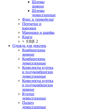
Шлемы
зимние
Шлемы
демисезонные
Флис и термобельё
Перчатки и
варежки
Манишки и шарфы
Краги
+ ЕЩЕ 2
Одежда для девочек
Комбинезоны
зимние
Комбинезоны
демисезонные
Комплекты куртка
и полукомбинезон
демисезонные
Комплекты куртка
и полукомбинезон
зимние
Куртки
демисезонные
Пальто
демисезонные