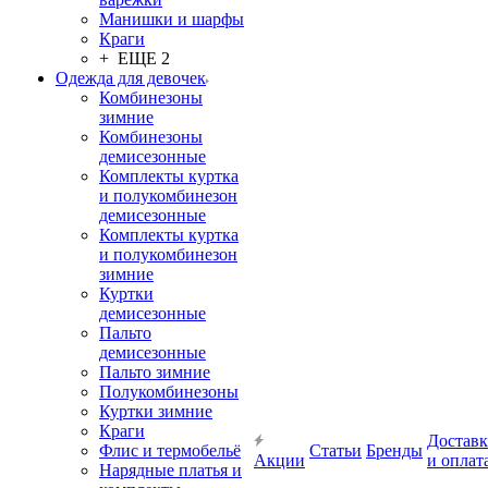
Манишки и шарфы
Краги
+ ЕЩЕ 2
Одежда для девочек
Комбинезоны
зимние
Комбинезоны
демисезонные
Комплекты куртка
и полукомбинезон
демисезонные
Комплекты куртка
и полукомбинезон
зимние
Куртки
демисезонные
Пальто
демисезонные
Пальто зимние
Полукомбинезоны
Куртки зимние
Краги
Доставк
Флис и термобельё
Статьи
Бренды
Акции
и оплат
Нарядные платья и