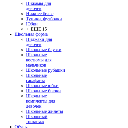
Пижамы для
девочек
Нижнее белье
Туники, футболки
Юбки
+ ЕЩЕ 15
Школьная форма
Пиджаки для
девочек
Школьные блузки
Школьные
костюмы для
мальчиков
Школьные рубашки
Школьные
сарафаны
Школьные юбки
Школьные брюки
Школьные
комплекты для
девочек
Школьные жилеты
Школьный
трикотаж
Обувь