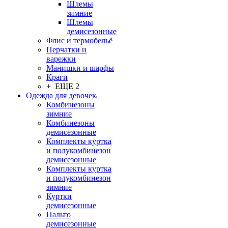
Шлемы
зимние
Шлемы
демисезонные
Флис и термобельё
Перчатки и
варежки
Манишки и шарфы
Краги
+ ЕЩЕ 2
Одежда для девочек
Комбинезоны
зимние
Комбинезоны
демисезонные
Комплекты куртка
и полукомбинезон
демисезонные
Комплекты куртка
и полукомбинезон
зимние
Куртки
демисезонные
Пальто
демисезонные