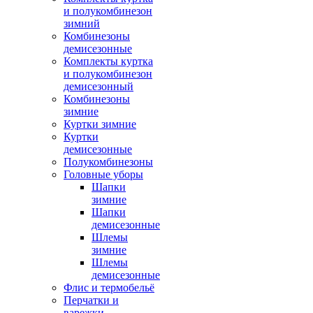
и полукомбинезон
зимний
Комбинезоны
демисезонные
Комплекты куртка
и полукомбинезон
демисезонный
Комбинезоны
зимние
Куртки зимние
Куртки
демисезонные
Полукомбинезоны
Головные уборы
Шапки
зимние
Шапки
демисезонные
Шлемы
зимние
Шлемы
демисезонные
Флис и термобельё
Перчатки и
варежки