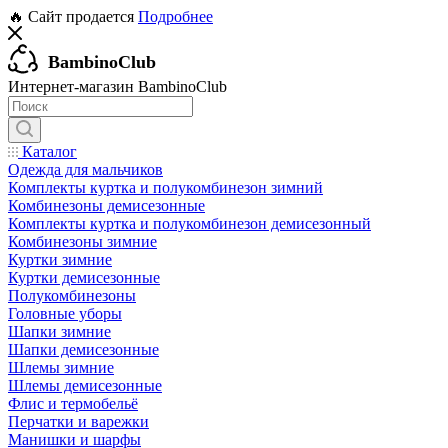
🔥 Сайт продается
Подробнее
BambinoClub
Интернет-магазин BambinoClub
Каталог
Одежда для мальчиков
Комплекты куртка и полукомбинезон зимний
Комбинезоны демисезонные
Комплекты куртка и полукомбинезон демисезонный
Комбинезоны зимние
Куртки зимние
Куртки демисезонные
Полукомбинезоны
Головные уборы
Шапки зимние
Шапки демисезонные
Шлемы зимние
Шлемы демисезонные
Флис и термобельё
Перчатки и варежки
Манишки и шарфы