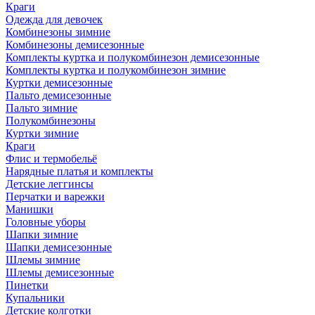
Краги
Одежда для девочек
Комбинезоны зимние
Комбинезоны демисезонные
Комплекты куртка и полукомбинезон демисезонные
Комплекты куртка и полукомбинезон зимние
Куртки демисезонные
Пальто демисезонные
Пальто зимние
Полукомбинезоны
Куртки зимние
Краги
Флис и термобельё
Нарядные платья и комплекты
Детские леггинсы
Перчатки и варежки
Манишки
Головные уборы
Шапки зимние
Шапки демисезонные
Шлемы зимние
Шлемы демисезонные
Пинетки
Купальники
Детские колготки