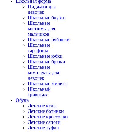
Школьная форма
Пиджаки для
девочек
Школьные блузки
Школьные
костюмы для
мальчиков
Школьные рубашки
Школьные
сарафаны
Школьные юбки
Школьные брюки
Школьные
комплекты для
девочек
Школьные жилеты
Школьный
трикотаж
Обувь
Детские кеды
Детские ботинки
Детские кроссовки
Детские сапоги
Детские туфли