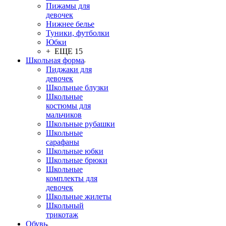
Пижамы для
девочек
Нижнее белье
Туники, футболки
Юбки
+ ЕЩЕ 15
Школьная форма
Пиджаки для
девочек
Школьные блузки
Школьные
костюмы для
мальчиков
Школьные рубашки
Школьные
сарафаны
Школьные юбки
Школьные брюки
Школьные
комплекты для
девочек
Школьные жилеты
Школьный
трикотаж
Обувь