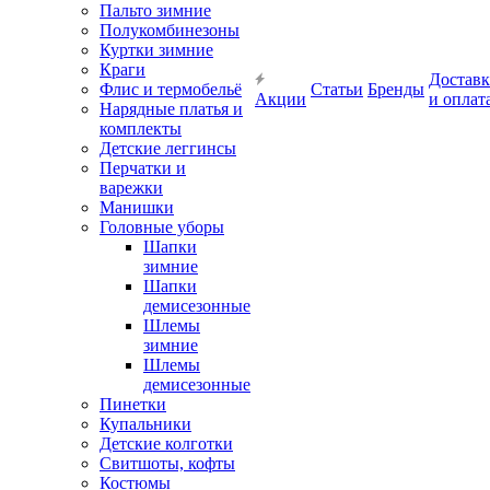
Пальто зимние
Полукомбинезоны
Куртки зимние
Краги
Доставк
Флис и термобельё
Статьи
Бренды
Акции
и оплат
Нарядные платья и
комплекты
Детские леггинсы
Перчатки и
варежки
Манишки
Головные уборы
Шапки
зимние
Шапки
демисезонные
Шлемы
зимние
Шлемы
демисезонные
Пинетки
Купальники
Детские колготки
Свитшоты, кофты
Костюмы