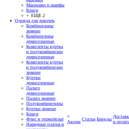
Манишки и шарфы
Краги
+ ЕЩЕ 2
Одежда для девочек
Комбинезоны
зимние
Комбинезоны
демисезонные
Комплекты куртка
и полукомбинезон
демисезонные
Комплекты куртка
и полукомбинезон
зимние
Куртки
демисезонные
Пальто
демисезонные
Пальто зимние
Полукомбинезоны
Куртки зимние
Краги
Доставк
Флис и термобельё
Статьи
Бренды
Акции
и оплат
Нарядные платья и