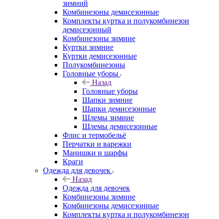
зимний
Комбинезоны демисезонные
Комплекты куртка и полукомбинезон
демисезонный
Комбинезоны зимние
Куртки зимние
Куртки демисезонные
Полукомбинезоны
Головные уборы
Назад
Головные уборы
Шапки зимние
Шапки демисезонные
Шлемы зимние
Шлемы демисезонные
Флис и термобельё
Перчатки и варежки
Манишки и шарфы
Краги
Одежда для девочек
Назад
Одежда для девочек
Комбинезоны зимние
Комбинезоны демисезонные
Комплекты куртка и полукомбинезон