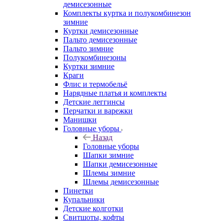
демисезонные
Комплекты куртка и полукомбинезон
зимние
Куртки демисезонные
Пальто демисезонные
Пальто зимние
Полукомбинезоны
Куртки зимние
Краги
Флис и термобельё
Нарядные платья и комплекты
Детские леггинсы
Перчатки и варежки
Манишки
Головные уборы
Назад
Головные уборы
Шапки зимние
Шапки демисезонные
Шлемы зимние
Шлемы демисезонные
Пинетки
Купальники
Детские колготки
Свитшоты, кофты