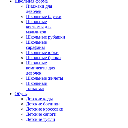
Школьная форма
Пиджаки для
девочек
Школьные блузки
Школьные
костюмы для
мальчиков
Школьные рубашки
Школьные
сарафаны
Школьные юбки
Школьные брюки
Школьные
комплекты для
девочек
Школьные жилеты
Школьный
трикотаж
Обувь
Детские кеды
Детские ботинки
Детские кроссовки
Детские сапоги
Детские туфли