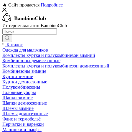
🔥 Сайт продается
Подробнее
BambinoClub
Интернет-магазин BambinoClub
Каталог
Одежда для мальчиков
Комплекты куртка и полукомбинезон зимний
Комбинезоны демисезонные
Комплекты куртка и полукомбинезон демисезонный
Комбинезоны зимние
Куртки зимние
Куртки демисезонные
Полукомбинезоны
Головные уборы
Шапки зимние
Шапки демисезонные
Шлемы зимние
Шлемы демисезонные
Флис и термобельё
Перчатки и варежки
Манишки и шарфы