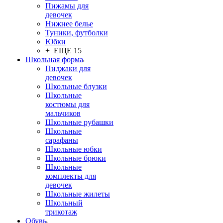
Пижамы для
девочек
Нижнее белье
Туники, футболки
Юбки
+ ЕЩЕ 15
Школьная форма
Пиджаки для
девочек
Школьные блузки
Школьные
костюмы для
мальчиков
Школьные рубашки
Школьные
сарафаны
Школьные юбки
Школьные брюки
Школьные
комплекты для
девочек
Школьные жилеты
Школьный
трикотаж
Обувь