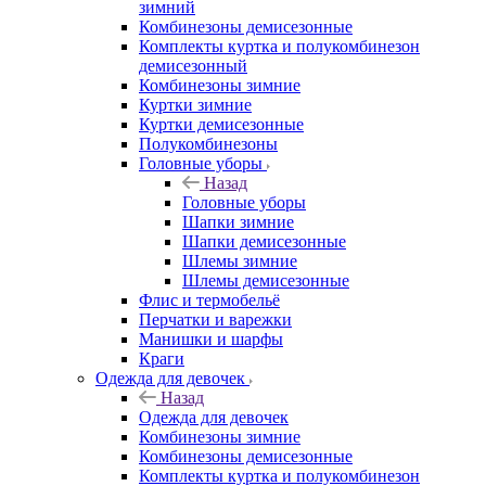
зимний
Комбинезоны демисезонные
Комплекты куртка и полукомбинезон
демисезонный
Комбинезоны зимние
Куртки зимние
Куртки демисезонные
Полукомбинезоны
Головные уборы
Назад
Головные уборы
Шапки зимние
Шапки демисезонные
Шлемы зимние
Шлемы демисезонные
Флис и термобельё
Перчатки и варежки
Манишки и шарфы
Краги
Одежда для девочек
Назад
Одежда для девочек
Комбинезоны зимние
Комбинезоны демисезонные
Комплекты куртка и полукомбинезон