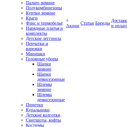
Пальто зимние
Полукомбинезоны
Куртки зимние
Краги
Доставк
Флис и термобельё
Статьи
Бренды
Акции
и оплат
Нарядные платья и
комплекты
Детские леггинсы
Перчатки и
варежки
Манишки
Головные уборы
Шапки
зимние
Шапки
демисезонные
Шлемы
зимние
Шлемы
демисезонные
Пинетки
Купальники
Детские колготки
Свитшоты, кофты
Костюмы