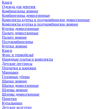
Краги
Одежда для девочек
Комбинезоны зимние
Комбинезоны демисезонные
Комплекты куртка и полукомбинезон демисезонные
Комплекты куртка и полукомбинезон зимние
Куртки демисезонные
Пальто демисезонные
Пальто зимние
Полукомбинезоны
Куртки зимние
Краги
Флис и термобельё
Нарядные платья и комплекты
Детские леггинсы
Перчатки и варежки
Манишки
Головные уборы
Шапки зимние
Шапки демисезонные
Шлемы зимние
Шлемы демисезонные
Пинетки
Купальники
Детские колготки