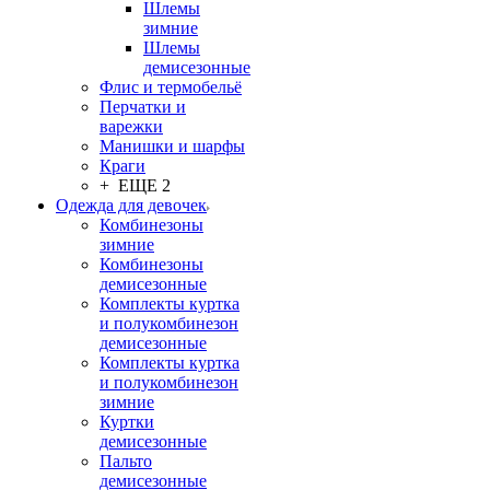
Шлемы
зимние
Шлемы
демисезонные
Флис и термобельё
Перчатки и
варежки
Манишки и шарфы
Краги
+ ЕЩЕ 2
Одежда для девочек
Комбинезоны
зимние
Комбинезоны
демисезонные
Комплекты куртка
и полукомбинезон
демисезонные
Комплекты куртка
и полукомбинезон
зимние
Куртки
демисезонные
Пальто
демисезонные