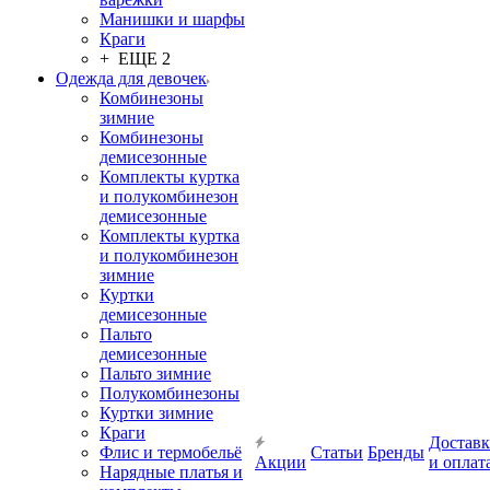
Манишки и шарфы
Краги
+ ЕЩЕ 2
Одежда для девочек
Комбинезоны
зимние
Комбинезоны
демисезонные
Комплекты куртка
и полукомбинезон
демисезонные
Комплекты куртка
и полукомбинезон
зимние
Куртки
демисезонные
Пальто
демисезонные
Пальто зимние
Полукомбинезоны
Куртки зимние
Краги
Доставк
Флис и термобельё
Статьи
Бренды
Акции
и оплат
Нарядные платья и