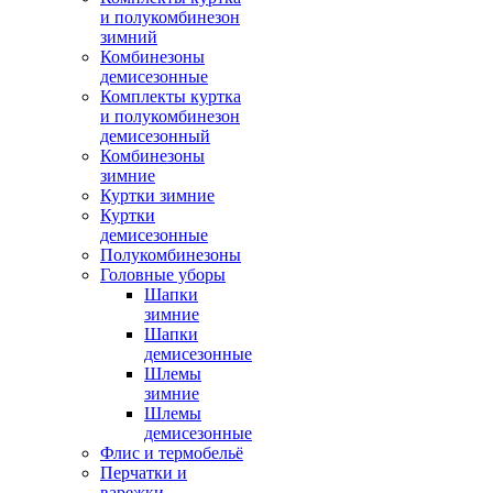
и полукомбинезон
зимний
Комбинезоны
демисезонные
Комплекты куртка
и полукомбинезон
демисезонный
Комбинезоны
зимние
Куртки зимние
Куртки
демисезонные
Полукомбинезоны
Головные уборы
Шапки
зимние
Шапки
демисезонные
Шлемы
зимние
Шлемы
демисезонные
Флис и термобельё
Перчатки и
варежки