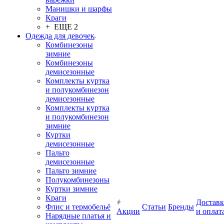
Манишки и шарфы
Краги
+ ЕЩЕ 2
Одежда для девочек
Комбинезоны
зимние
Комбинезоны
демисезонные
Комплекты куртка
и полукомбинезон
демисезонные
Комплекты куртка
и полукомбинезон
зимние
Куртки
демисезонные
Пальто
демисезонные
Пальто зимние
Полукомбинезоны
Куртки зимние
Краги
Доставк
Флис и термобельё
Статьи
Бренды
Акции
и оплат
Нарядные платья и