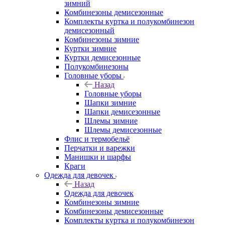
зимний
Комбинезоны демисезонные
Комплекты куртка и полукомбинезон
демисезонный
Комбинезоны зимние
Куртки зимние
Куртки демисезонные
Полукомбинезоны
Головные уборы
Назад
Головные уборы
Шапки зимние
Шапки демисезонные
Шлемы зимние
Шлемы демисезонные
Флис и термобельё
Перчатки и варежки
Манишки и шарфы
Краги
Одежда для девочек
Назад
Одежда для девочек
Комбинезоны зимние
Комбинезоны демисезонные
Комплекты куртка и полукомбинезон