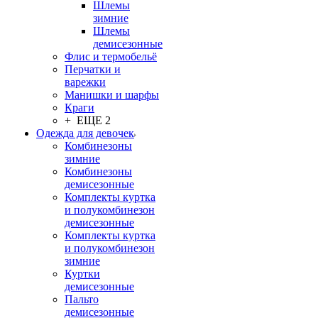
Шлемы
зимние
Шлемы
демисезонные
Флис и термобельё
Перчатки и
варежки
Манишки и шарфы
Краги
+ ЕЩЕ 2
Одежда для девочек
Комбинезоны
зимние
Комбинезоны
демисезонные
Комплекты куртка
и полукомбинезон
демисезонные
Комплекты куртка
и полукомбинезон
зимние
Куртки
демисезонные
Пальто
демисезонные