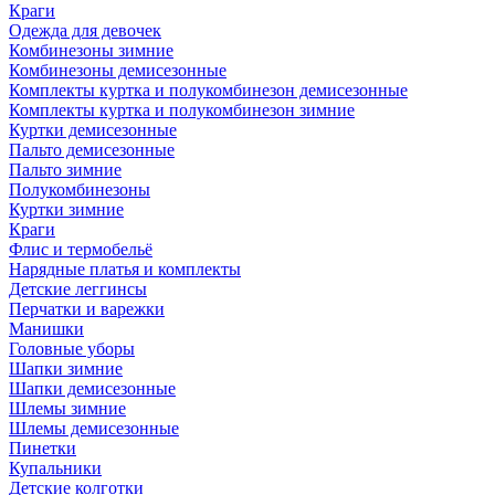
Краги
Одежда для девочек
Комбинезоны зимние
Комбинезоны демисезонные
Комплекты куртка и полукомбинезон демисезонные
Комплекты куртка и полукомбинезон зимние
Куртки демисезонные
Пальто демисезонные
Пальто зимние
Полукомбинезоны
Куртки зимние
Краги
Флис и термобельё
Нарядные платья и комплекты
Детские леггинсы
Перчатки и варежки
Манишки
Головные уборы
Шапки зимние
Шапки демисезонные
Шлемы зимние
Шлемы демисезонные
Пинетки
Купальники
Детские колготки