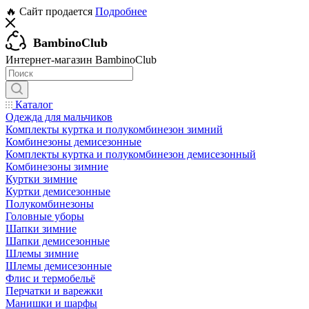
🔥 Сайт продается
Подробнее
BambinoClub
Интернет-магазин BambinoClub
Каталог
Одежда для мальчиков
Комплекты куртка и полукомбинезон зимний
Комбинезоны демисезонные
Комплекты куртка и полукомбинезон демисезонный
Комбинезоны зимние
Куртки зимние
Куртки демисезонные
Полукомбинезоны
Головные уборы
Шапки зимние
Шапки демисезонные
Шлемы зимние
Шлемы демисезонные
Флис и термобельё
Перчатки и варежки
Манишки и шарфы