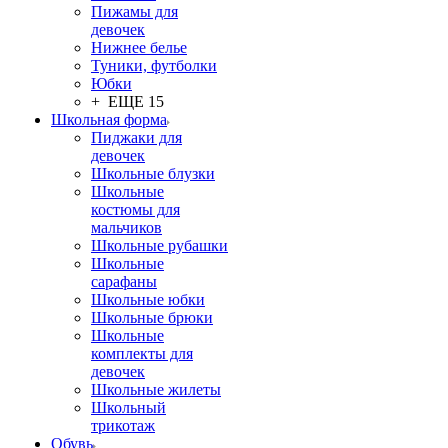
Пижамы для
девочек
Нижнее белье
Туники, футболки
Юбки
+ ЕЩЕ 15
Школьная форма
Пиджаки для
девочек
Школьные блузки
Школьные
костюмы для
мальчиков
Школьные рубашки
Школьные
сарафаны
Школьные юбки
Школьные брюки
Школьные
комплекты для
девочек
Школьные жилеты
Школьный
трикотаж
Обувь