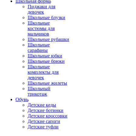
Школьная форма
Пиджаки для
девочек
Школьные блузки
Школьные
костюмы для
мальчиков
Школьные рубашки
Школьные
сарафаны
Школьные юбки
Школьные брюки
Школьные
комплекты для
девочек
Школьные жилеты
Школьный
трикотаж
Обувь
Детские кеды
Детские ботинки
Детские кроссовки
Детские сапоги
Детские туфли