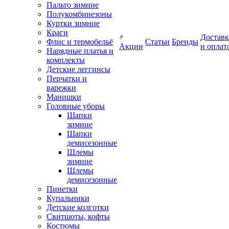
Пальто зимние
Полукомбинезоны
Куртки зимние
Краги
Доставк
Флис и термобельё
Статьи
Бренды
Акции
и оплат
Нарядные платья и
комплекты
Детские леггинсы
Перчатки и
варежки
Манишки
Головные уборы
Шапки
зимние
Шапки
демисезонные
Шлемы
зимние
Шлемы
демисезонные
Пинетки
Купальники
Детские колготки
Свитшоты, кофты
Костюмы