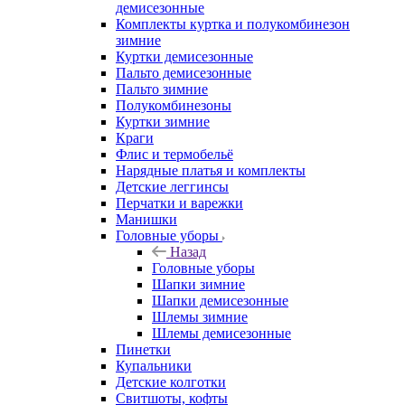
демисезонные
Комплекты куртка и полукомбинезон
зимние
Куртки демисезонные
Пальто демисезонные
Пальто зимние
Полукомбинезоны
Куртки зимние
Краги
Флис и термобельё
Нарядные платья и комплекты
Детские леггинсы
Перчатки и варежки
Манишки
Головные уборы
Назад
Головные уборы
Шапки зимние
Шапки демисезонные
Шлемы зимние
Шлемы демисезонные
Пинетки
Купальники
Детские колготки
Свитшоты, кофты