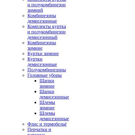
и полукомбинезон
зимний
Комбинезоны
демисезонные
Комплекты куртка
и полукомбинезон
демисезонный
Комбинезоны
зимние
Куртки зимние
Куртки
демисезонные
Полукомбинезоны
Головные уборы
Шапки
зимние
Шапки
демисезонные
Шлемы
зимние
Шлемы
демисезонные
Флис и термобельё
Перчатки и
варежки