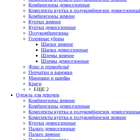
Комбинезоны демисезонные
Комплекты куртка и полукомбинезон демисезонны
Комбинезоны зимние
Куртки зимние
Куртки демисезонные
Полукомбинезоны
Головные уборы
Шапки зимние
Шапки демисезонные
Шлемы зимние
Шлемы демисезонные
Флис и термобельё
Перчатки и варежки
Манишки и шарфы
Краги
+ ЕЩЕ 2
Одежда для девочек
Комбинезоны зимние
Комбинезоны демисезонные
Комплекты куртка и полукомбинезон демисезонны
Комплекты куртка и полукомбинезон зимние
Куртки демисезонные
Пальто демисезонные
Пальто зимние
Полукомбинезоны