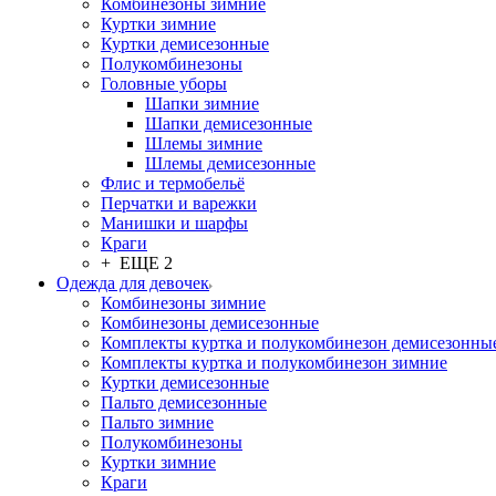
Комбинезоны зимние
Куртки зимние
Куртки демисезонные
Полукомбинезоны
Головные уборы
Шапки зимние
Шапки демисезонные
Шлемы зимние
Шлемы демисезонные
Флис и термобельё
Перчатки и варежки
Манишки и шарфы
Краги
+ ЕЩЕ 2
Одежда для девочек
Комбинезоны зимние
Комбинезоны демисезонные
Комплекты куртка и полукомбинезон демисезонны
Комплекты куртка и полукомбинезон зимние
Куртки демисезонные
Пальто демисезонные
Пальто зимние
Полукомбинезоны
Куртки зимние
Краги