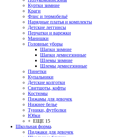
Куртки зимние
Краги
Флис и термобельё
Нарядные платья и комплекты
Детские леггинсы
Перчатки и варежки
Манишки
Головные уборы
Шапки зимние
Шапки демисезонные
Шлемы зимние
Шлемы демисезонные
Пинетки
Купальники
Детские колготки
Свитшоты, кофты
Костюмы
Пижамы для девочек
Нижнее белье
Туники, футболки
Юбки
+ ЕЩЕ 15
Школьная форма
Пиджаки для девочек