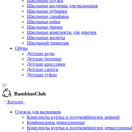
Школьные блузки
Школьные костюмы для мальчиков
Школьные рубашки
Школьные сарафаны
Школьные юбки
Школьные брюки
Школьные комплекты для девочек
Школьные жилеты
Школьный трикотаж
Обувь
Детские кеды
Детские ботинки
Детские кроссовки
Детские сапоги
Детские туфли
BambinoClub
Каталог
Одежда для мальчиков
Комплекты куртка и полукомбинезон зимний
Комбинезоны демисезонные
Комплекты куртка и полукомбинезон демисезонны