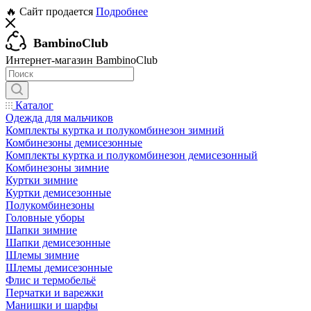
🔥 Сайт продается
Подробнее
BambinoClub
Интернет-магазин BambinoClub
Каталог
Одежда для мальчиков
Комплекты куртка и полукомбинезон зимний
Комбинезоны демисезонные
Комплекты куртка и полукомбинезон демисезонный
Комбинезоны зимние
Куртки зимние
Куртки демисезонные
Полукомбинезоны
Головные уборы
Шапки зимние
Шапки демисезонные
Шлемы зимние
Шлемы демисезонные
Флис и термобельё
Перчатки и варежки
Манишки и шарфы