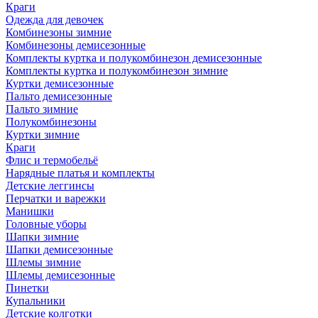
Краги
Одежда для девочек
Комбинезоны зимние
Комбинезоны демисезонные
Комплекты куртка и полукомбинезон демисезонные
Комплекты куртка и полукомбинезон зимние
Куртки демисезонные
Пальто демисезонные
Пальто зимние
Полукомбинезоны
Куртки зимние
Краги
Флис и термобельё
Нарядные платья и комплекты
Детские леггинсы
Перчатки и варежки
Манишки
Головные уборы
Шапки зимние
Шапки демисезонные
Шлемы зимние
Шлемы демисезонные
Пинетки
Купальники
Детские колготки