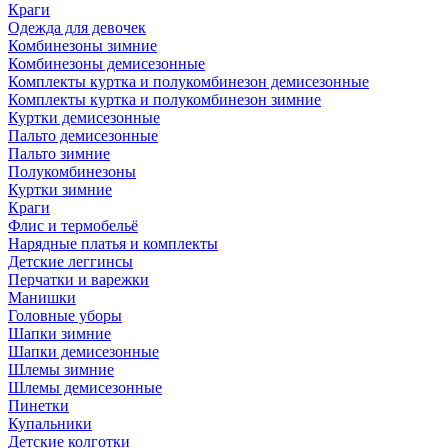
Краги
Одежда для девочек
Комбинезоны зимние
Комбинезоны демисезонные
Комплекты куртка и полукомбинезон демисезонные
Комплекты куртка и полукомбинезон зимние
Куртки демисезонные
Пальто демисезонные
Пальто зимние
Полукомбинезоны
Куртки зимние
Краги
Флис и термобельё
Нарядные платья и комплекты
Детские леггинсы
Перчатки и варежки
Манишки
Головные уборы
Шапки зимние
Шапки демисезонные
Шлемы зимние
Шлемы демисезонные
Пинетки
Купальники
Детские колготки