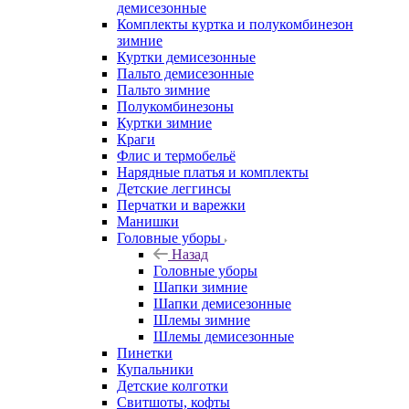
демисезонные
Комплекты куртка и полукомбинезон
зимние
Куртки демисезонные
Пальто демисезонные
Пальто зимние
Полукомбинезоны
Куртки зимние
Краги
Флис и термобельё
Нарядные платья и комплекты
Детские леггинсы
Перчатки и варежки
Манишки
Головные уборы
Назад
Головные уборы
Шапки зимние
Шапки демисезонные
Шлемы зимние
Шлемы демисезонные
Пинетки
Купальники
Детские колготки
Свитшоты, кофты