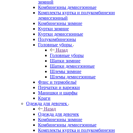
зимний
Комбинезоны демисезонные
Комплекты куртка и полукомбинезон
демисезонный
Комбинезоны зимние
Куртки зимние
Куртки демисезонные
Полукомбинезоны
Головные уборы
Назад
Головные уборы
Шапки зимние
Шапки демисезонные
Шлемы зимние
Шлемы демисезонные
Флис и термобельё
Перчатки и варежки
Манишки и шарфы
Краги
Одежда для девочек
Назад
Одежда для девочек
Комбинезоны зимние
Комбинезоны демисезонные
Комплекты куртка и полукомбинезон