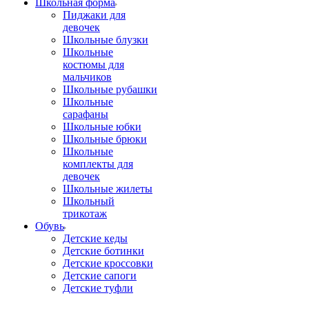
Школьная форма
Пиджаки для
девочек
Школьные блузки
Школьные
костюмы для
мальчиков
Школьные рубашки
Школьные
сарафаны
Школьные юбки
Школьные брюки
Школьные
комплекты для
девочек
Школьные жилеты
Школьный
трикотаж
Обувь
Детские кеды
Детские ботинки
Детские кроссовки
Детские сапоги
Детские туфли