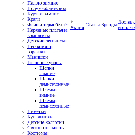
Пальто зимние
Полукомбинезоны
Куртки зимние
Краги
Доставк
Флис и термобельё
Статьи
Бренды
Акции
и оплат
Нарядные платья и
комплекты
Детские леггинсы
Перчатки и
варежки
Манишки
Головные уборы
Шапки
зимние
Шапки
демисезонные
Шлемы
зимние
Шлемы
демисезонные
Пинетки
Купальники
Детские колготки
Свитшоты, кофты
Костюмы