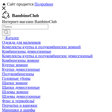
🔥 Сайт продается
Подробнее
BambinoClub
Интернет-магазин BambinoClub
Каталог
Одежда для мальчиков
Комплекты куртка и полукомбинезон зимний
Комбинезоны демисезонные
Комплекты куртка и полукомбинезон демисезонный
Комбинезоны зимние
Куртки зимние
Куртки демисезонные
Полукомбинезоны
Головные уборы
Шапки зимние
Шапки демисезонные
Шлемы зимние
Шлемы демисезонные
Флис и термобельё
Перчатки и варежки
Манишки и шарфы