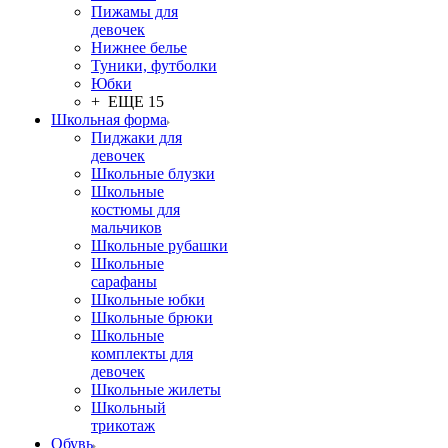
Пижамы для
девочек
Нижнее белье
Туники, футболки
Юбки
+ ЕЩЕ 15
Школьная форма
Пиджаки для
девочек
Школьные блузки
Школьные
костюмы для
мальчиков
Школьные рубашки
Школьные
сарафаны
Школьные юбки
Школьные брюки
Школьные
комплекты для
девочек
Школьные жилеты
Школьный
трикотаж
Обувь