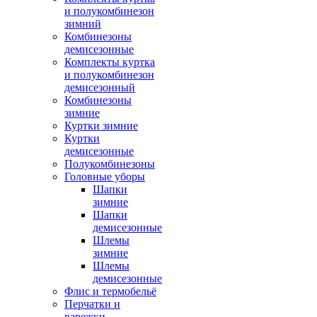
и полукомбинезон
зимний
Комбинезоны
демисезонные
Комплекты куртка
и полукомбинезон
демисезонный
Комбинезоны
зимние
Куртки зимние
Куртки
демисезонные
Полукомбинезоны
Головные уборы
Шапки
зимние
Шапки
демисезонные
Шлемы
зимние
Шлемы
демисезонные
Флис и термобельё
Перчатки и
варежки