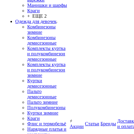
Манишки и шарфы
Краги
+ ЕЩЕ 2
Одежда для девочек
Комбинезоны
зимние
Комбинезоны
демисезонные
Комплекты куртка
и полукомбинезон
демисезонные
Комплекты куртка
и полукомбинезон
зимние
Куртки
демисезонные
Пальто
демисезонные
Пальто зимние
Полукомбинезоны
Куртки зимние
Краги
Доставк
Флис и термобельё
Статьи
Бренды
Акции
и оплат
Нарядные платья и