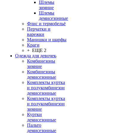
Шлемы
зимние
Шлемы
демисезонные
Флис и термобельё
Перчатки и
варежки
Манишки и шарфы
Краги
+ ЕЩЕ 2
Одежда для девочек
Комбинезоны
зимние
Комбинезоны
демисезонные
Комплекты куртка
и полукомбинезон
демисезонные
Комплекты куртка
и полукомбинезон
зимние
Куртки
демисезонные
Пальто
демисезонные