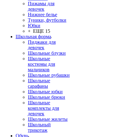
Пижамы для
девочек
Нижнее белье
Туники, футболки
Юбки
+ ЕЩЕ 15
Школьная форма
Пиджаки для
девочек
Школьные блузки
Школьные
костюмы для
мальчиков
Школьные рубашки
Школьные
сарафаны
Школьные юбки
Школьные брюки
Школьные
комплекты для
девочек
Школьные жилеты
Школьный
трикотаж
Обувь