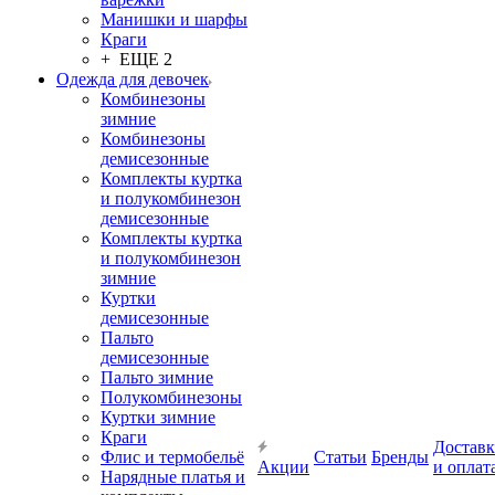
Манишки и шарфы
Краги
+ ЕЩЕ 2
Одежда для девочек
Комбинезоны
зимние
Комбинезоны
демисезонные
Комплекты куртка
и полукомбинезон
демисезонные
Комплекты куртка
и полукомбинезон
зимние
Куртки
демисезонные
Пальто
демисезонные
Пальто зимние
Полукомбинезоны
Куртки зимние
Краги
Доставк
Флис и термобельё
Статьи
Бренды
Акции
и оплат
Нарядные платья и