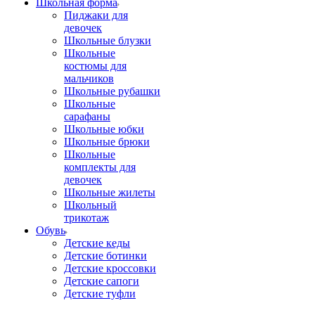
Школьная форма
Пиджаки для
девочек
Школьные блузки
Школьные
костюмы для
мальчиков
Школьные рубашки
Школьные
сарафаны
Школьные юбки
Школьные брюки
Школьные
комплекты для
девочек
Школьные жилеты
Школьный
трикотаж
Обувь
Детские кеды
Детские ботинки
Детские кроссовки
Детские сапоги
Детские туфли