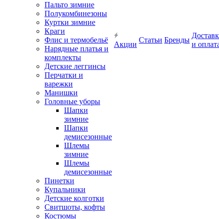
Пальто зимние
Полукомбинезоны
Куртки зимние
Краги
Доставк
Флис и термобельё
Статьи
Бренды
Акции
и оплат
Нарядные платья и
комплекты
Детские леггинсы
Перчатки и
варежки
Манишки
Головные уборы
Шапки
зимние
Шапки
демисезонные
Шлемы
зимние
Шлемы
демисезонные
Пинетки
Купальники
Детские колготки
Свитшоты, кофты
Костюмы