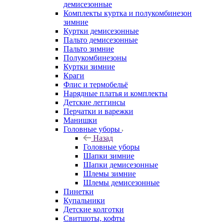
демисезонные
Комплекты куртка и полукомбинезон
зимние
Куртки демисезонные
Пальто демисезонные
Пальто зимние
Полукомбинезоны
Куртки зимние
Краги
Флис и термобельё
Нарядные платья и комплекты
Детские леггинсы
Перчатки и варежки
Манишки
Головные уборы
Назад
Головные уборы
Шапки зимние
Шапки демисезонные
Шлемы зимние
Шлемы демисезонные
Пинетки
Купальники
Детские колготки
Свитшоты, кофты