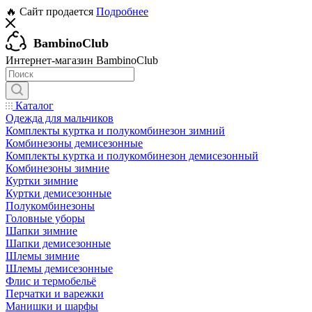
🔥 Сайт продается
Подробнее
BambinoClub
Интернет-магазин BambinoClub
Каталог
Одежда для мальчиков
Комплекты куртка и полукомбинезон зимний
Комбинезоны демисезонные
Комплекты куртка и полукомбинезон демисезонный
Комбинезоны зимние
Куртки зимние
Куртки демисезонные
Полукомбинезоны
Головные уборы
Шапки зимние
Шапки демисезонные
Шлемы зимние
Шлемы демисезонные
Флис и термобельё
Перчатки и варежки
Манишки и шарфы