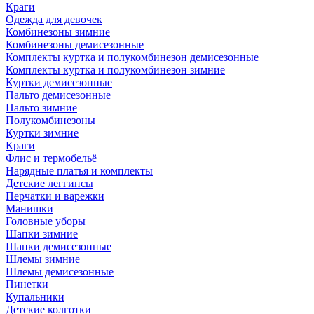
Краги
Одежда для девочек
Комбинезоны зимние
Комбинезоны демисезонные
Комплекты куртка и полукомбинезон демисезонные
Комплекты куртка и полукомбинезон зимние
Куртки демисезонные
Пальто демисезонные
Пальто зимние
Полукомбинезоны
Куртки зимние
Краги
Флис и термобельё
Нарядные платья и комплекты
Детские леггинсы
Перчатки и варежки
Манишки
Головные уборы
Шапки зимние
Шапки демисезонные
Шлемы зимние
Шлемы демисезонные
Пинетки
Купальники
Детские колготки