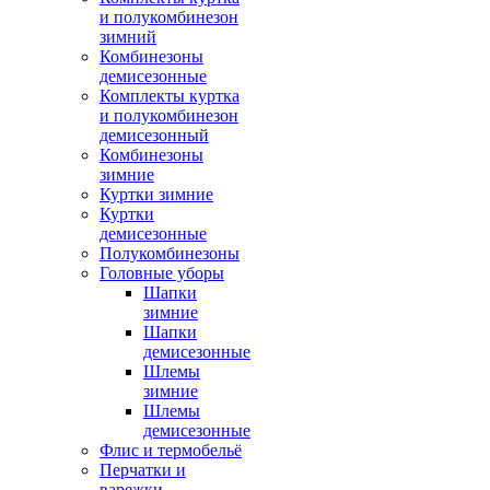
и полукомбинезон
зимний
Комбинезоны
демисезонные
Комплекты куртка
и полукомбинезон
демисезонный
Комбинезоны
зимние
Куртки зимние
Куртки
демисезонные
Полукомбинезоны
Головные уборы
Шапки
зимние
Шапки
демисезонные
Шлемы
зимние
Шлемы
демисезонные
Флис и термобельё
Перчатки и
варежки