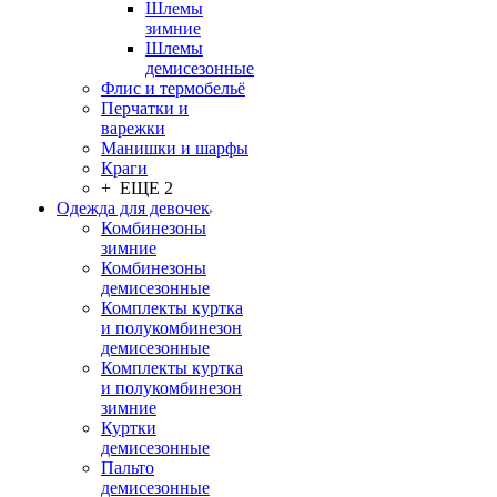
Шлемы
зимние
Шлемы
демисезонные
Флис и термобельё
Перчатки и
варежки
Манишки и шарфы
Краги
+ ЕЩЕ 2
Одежда для девочек
Комбинезоны
зимние
Комбинезоны
демисезонные
Комплекты куртка
и полукомбинезон
демисезонные
Комплекты куртка
и полукомбинезон
зимние
Куртки
демисезонные
Пальто
демисезонные