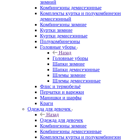
зимний
Комбинезоны демисезонные
Комплекты куртка и полукомбинезон
демисезонный
Комбинезоны зимние
Куртки зимние
Куртки демисезонные
Полукомбинезоны
Головные уборы
Назад
Головные уборы
Шапки зимние
Шапки демисезонные
Шлемы зимние
Шлемы демисезонные
Флис и термобельё
Перчатки и варежки
Манишки и шарфы
Краги
Одежда для девочек
Назад
Одежда для девочек
Комбинезоны зимние
Комбинезоны демисезонные
Комплекты куртка и полукомбинезон