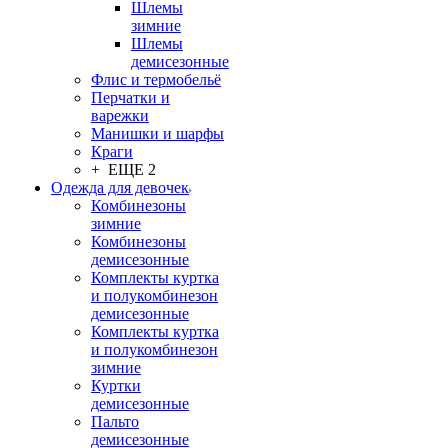
Шлемы
зимние
Шлемы
демисезонные
Флис и термобельё
Перчатки и
варежки
Манишки и шарфы
Краги
+ ЕЩЕ 2
Одежда для девочек
Комбинезоны
зимние
Комбинезоны
демисезонные
Комплекты куртка
и полукомбинезон
демисезонные
Комплекты куртка
и полукомбинезон
зимние
Куртки
демисезонные
Пальто
демисезонные