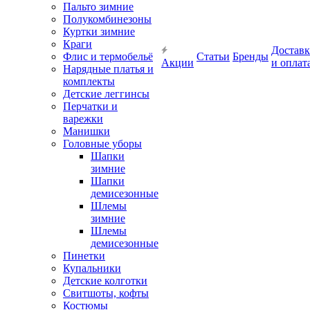
Пальто зимние
Полукомбинезоны
Куртки зимние
Краги
Доставк
Флис и термобельё
Статьи
Бренды
Акции
и оплат
Нарядные платья и
комплекты
Детские леггинсы
Перчатки и
варежки
Манишки
Головные уборы
Шапки
зимние
Шапки
демисезонные
Шлемы
зимние
Шлемы
демисезонные
Пинетки
Купальники
Детские колготки
Свитшоты, кофты
Костюмы