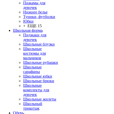
Пижамы для
девочек
Нижнее белье
Туники, футболки
Юбки
+ ЕЩЕ 15
Школьная форма
Пиджаки для
девочек
Школьные блузки
Школьные
костюмы для
мальчиков
Школьные рубашки
Школьные
сарафаны
Школьные юбки
Школьные брюки
Школьные
комплекты для
девочек
Школьные жилеты
Школьный
трикотаж
Обувь