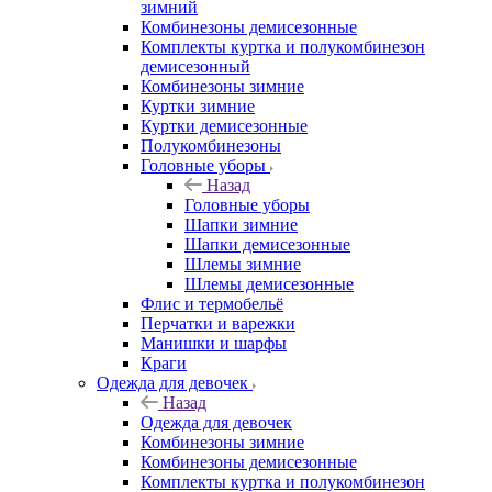
зимний
Комбинезоны демисезонные
Комплекты куртка и полукомбинезон
демисезонный
Комбинезоны зимние
Куртки зимние
Куртки демисезонные
Полукомбинезоны
Головные уборы
Назад
Головные уборы
Шапки зимние
Шапки демисезонные
Шлемы зимние
Шлемы демисезонные
Флис и термобельё
Перчатки и варежки
Манишки и шарфы
Краги
Одежда для девочек
Назад
Одежда для девочек
Комбинезоны зимние
Комбинезоны демисезонные
Комплекты куртка и полукомбинезон