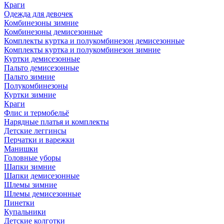
Краги
Одежда для девочек
Комбинезоны зимние
Комбинезоны демисезонные
Комплекты куртка и полукомбинезон демисезонные
Комплекты куртка и полукомбинезон зимние
Куртки демисезонные
Пальто демисезонные
Пальто зимние
Полукомбинезоны
Куртки зимние
Краги
Флис и термобельё
Нарядные платья и комплекты
Детские леггинсы
Перчатки и варежки
Манишки
Головные уборы
Шапки зимние
Шапки демисезонные
Шлемы зимние
Шлемы демисезонные
Пинетки
Купальники
Детские колготки