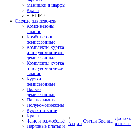
Манишки и шарфы
Краги
+ ЕЩЕ 2
Одежда для девочек
Комбинезоны
зимние
Комбинезоны
демисезонные
Комплекты куртка
и полукомбинезон
демисезонные
Комплекты куртка
и полукомбинезон
зимние
Куртки
демисезонные
Пальто
демисезонные
Пальто зимние
Полукомбинезоны
Куртки зимние
Краги
Доставк
Флис и термобельё
Статьи
Бренды
Акции
и оплат
Нарядные платья и