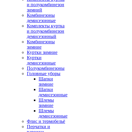
и полукомбинезон
зимний
Комбинезоны
демисезонные
Комплекты куртка
и полукомбинезон
демисезонный
Комбинезоны
зимние
Куртки зимние
Куртки
демисезонные
Полукомбинезоны
Головные уборы
Шапки
зимние
Шапки
демисезонные
Шлемы
зимние
Шлемы
демисезонные
Флис и термобельё
Перчатки и
варежки