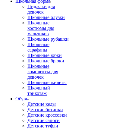
Школьная форма
Пиджаки для
девочек
Школьные блузки
Школьные
костюмы для
мальчиков
Школьные рубашки
Школьные
сарафаны
Школьные юбки
Школьные брюки
Школьные
комплекты для
девочек
Школьные жилеты
Школьный
трикотаж
Обувь
Детские кеды
Детские ботинки
Детские кроссовки
Детские сапоги
Детские туфли