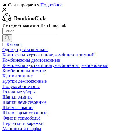
🔥 Сайт продается
Подробнее
BambinoClub
Интернет-магазин BambinoClub
Каталог
Одежда для мальчиков
Комплекты куртка и полукомбинезон зимний
Комбинезоны демисезонные
Комплекты куртка и полукомбинезон демисезонный
Комбинезоны зимние
Куртки зимние
Куртки демисезонные
Полукомбинезоны
Головные уборы
Шапки зимние
Шапки демисезонные
Шлемы зимние
Шлемы демисезонные
Флис и термобельё
Перчатки и варежки
Манишки и шарфы