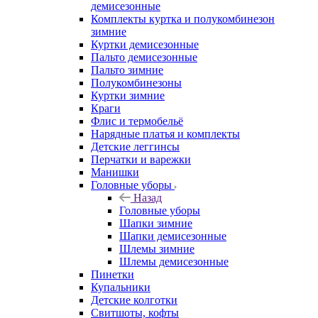
демисезонные
Комплекты куртка и полукомбинезон
зимние
Куртки демисезонные
Пальто демисезонные
Пальто зимние
Полукомбинезоны
Куртки зимние
Краги
Флис и термобельё
Нарядные платья и комплекты
Детские леггинсы
Перчатки и варежки
Манишки
Головные уборы
Назад
Головные уборы
Шапки зимние
Шапки демисезонные
Шлемы зимние
Шлемы демисезонные
Пинетки
Купальники
Детские колготки
Свитшоты, кофты