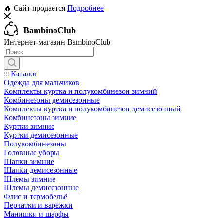
🔥 Сайт продается
Подробнее
BambinoClub
Интернет-магазин BambinoClub
Каталог
Одежда для мальчиков
Комплекты куртка и полукомбинезон зимний
Комбинезоны демисезонные
Комплекты куртка и полукомбинезон демисезонный
Комбинезоны зимние
Куртки зимние
Куртки демисезонные
Полукомбинезоны
Головные уборы
Шапки зимние
Шапки демисезонные
Шлемы зимние
Шлемы демисезонные
Флис и термобельё
Перчатки и варежки
Манишки и шарфы