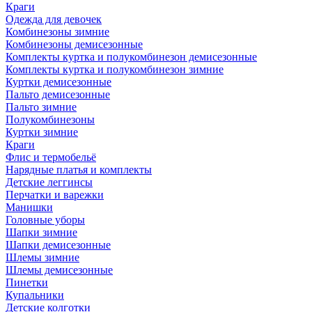
Краги
Одежда для девочек
Комбинезоны зимние
Комбинезоны демисезонные
Комплекты куртка и полукомбинезон демисезонные
Комплекты куртка и полукомбинезон зимние
Куртки демисезонные
Пальто демисезонные
Пальто зимние
Полукомбинезоны
Куртки зимние
Краги
Флис и термобельё
Нарядные платья и комплекты
Детские леггинсы
Перчатки и варежки
Манишки
Головные уборы
Шапки зимние
Шапки демисезонные
Шлемы зимние
Шлемы демисезонные
Пинетки
Купальники
Детские колготки