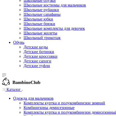
Школьные блузки
Школьные костюмы для мальчиков
Школьные рубашки
Школьные сарафаны
Школьные юбки
Школьные брюки
Школьные комплекты для девочек
Школьные жилеты
Школьный трикотаж
Обувь
Детские кеды
Детские ботинки
Детские кроссовки
Детские сапоги
Детские туфли
BambinoClub
Каталог
Одежда для мальчиков
Комплекты куртка и полукомбинезон зимний
Комбинезоны демисезонные
Комплекты куртка и полукомбинезон демисезонны