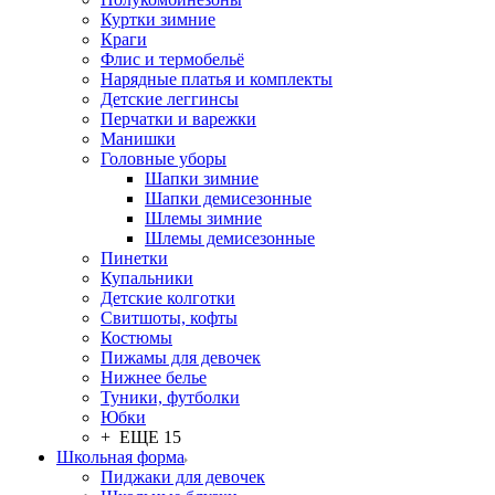
Куртки зимние
Краги
Флис и термобельё
Нарядные платья и комплекты
Детские леггинсы
Перчатки и варежки
Манишки
Головные уборы
Шапки зимние
Шапки демисезонные
Шлемы зимние
Шлемы демисезонные
Пинетки
Купальники
Детские колготки
Свитшоты, кофты
Костюмы
Пижамы для девочек
Нижнее белье
Туники, футболки
Юбки
+ ЕЩЕ 15
Школьная форма
Пиджаки для девочек