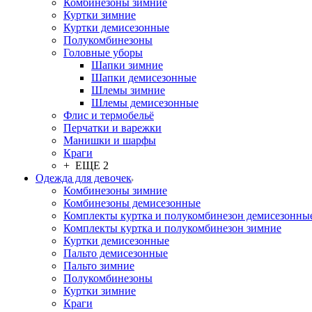
Комбинезоны зимние
Куртки зимние
Куртки демисезонные
Полукомбинезоны
Головные уборы
Шапки зимние
Шапки демисезонные
Шлемы зимние
Шлемы демисезонные
Флис и термобельё
Перчатки и варежки
Манишки и шарфы
Краги
+ ЕЩЕ 2
Одежда для девочек
Комбинезоны зимние
Комбинезоны демисезонные
Комплекты куртка и полукомбинезон демисезонны
Комплекты куртка и полукомбинезон зимние
Куртки демисезонные
Пальто демисезонные
Пальто зимние
Полукомбинезоны
Куртки зимние
Краги