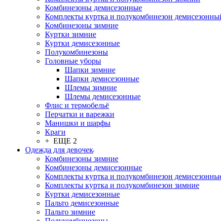
Комбинезоны демисезонные
Комплекты куртка и полукомбинезон демисезонны
Комбинезоны зимние
Куртки зимние
Куртки демисезонные
Полукомбинезоны
Головные уборы
Шапки зимние
Шапки демисезонные
Шлемы зимние
Шлемы демисезонные
Флис и термобельё
Перчатки и варежки
Манишки и шарфы
Краги
+ ЕЩЕ 2
Одежда для девочек
Комбинезоны зимние
Комбинезоны демисезонные
Комплекты куртка и полукомбинезон демисезонны
Комплекты куртка и полукомбинезон зимние
Куртки демисезонные
Пальто демисезонные
Пальто зимние
Полукомбинезоны