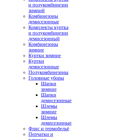
и полукомбинезон
зимний
Комбинезоны
демисезонные
Комплекты куртка
и полукомбинезон
демисезонный
Комбинезоны
зимние
Куртки зимние
Куртки
демисезонные
Полукомбинезоны
Головные уборы
Шапки
зимние
Шапки
демисезонные
Шлемы
зимние
Шлемы
демисезонные
Флис и термобельё
Перчатки и
варежки