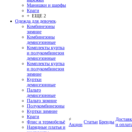
Манишки и шарфы
Краги
+ ЕЩЕ 2
Одежда для девочек
Комбинезоны
зимние
Комбинезоны
демисезонные
Комплекты куртка
и полукомбинезон
демисезонные
Комплекты куртка
и полукомбинезон
зимние
Куртки
демисезонные
Пальто
демисезонные
Пальто зимние
Полукомбинезоны
Куртки зимние
Краги
Доставк
Флис и термобельё
Статьи
Бренды
Акции
и оплат
Нарядные платья и