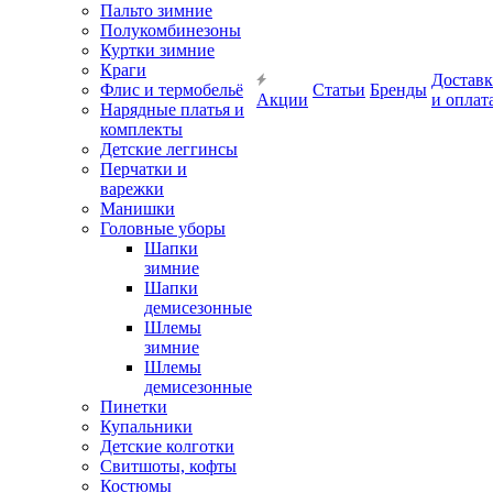
Пальто зимние
Полукомбинезоны
Куртки зимние
Краги
Доставк
Флис и термобельё
Статьи
Бренды
Акции
и оплат
Нарядные платья и
комплекты
Детские леггинсы
Перчатки и
варежки
Манишки
Головные уборы
Шапки
зимние
Шапки
демисезонные
Шлемы
зимние
Шлемы
демисезонные
Пинетки
Купальники
Детские колготки
Свитшоты, кофты
Костюмы