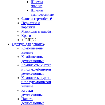
Шлемы
зимние
Шлемы
демисезонные
Флис и термобельё
Перчатки и
варежки
Манишки и шарфы
Краги
+ ЕЩЕ 2
Одежда для девочек
Комбинезоны
зимние
Комбинезоны
демисезонные
Комплекты куртка
и полукомбинезон
демисезонные
Комплекты куртка
и полукомбинезон
зимние
Куртки
демисезонные
Пальто
демисезонные