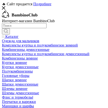
🔥 Сайт продается
Подробнее
BambinoClub
Интернет-магазин BambinoClub
Каталог
Одежда для мальчиков
Комплекты куртка и полукомбинезон зимний
Комбинезоны демисезонные
Комплекты куртка и полукомбинезон демисезонный
Комбинезоны зимние
Куртки зимние
Куртки демисезонные
Полукомбинезоны
Головные уборы
Шапки зимние
Шапки демисезонные
Шлемы зимние
Шлемы демисезонные
Флис и термобельё
Перчатки и варежки
Манишки и шарфы