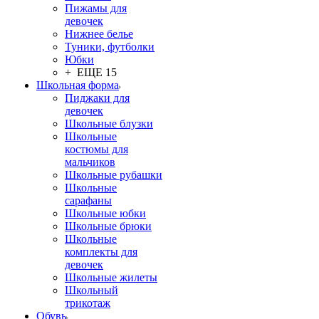
Пижамы для
девочек
Нижнее белье
Туники, футболки
Юбки
+ ЕЩЕ 15
Школьная форма
Пиджаки для
девочек
Школьные блузки
Школьные
костюмы для
мальчиков
Школьные рубашки
Школьные
сарафаны
Школьные юбки
Школьные брюки
Школьные
комплекты для
девочек
Школьные жилеты
Школьный
трикотаж
Обувь