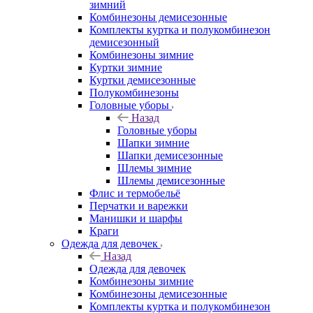
зимний
Комбинезоны демисезонные
Комплекты куртка и полукомбинезон
демисезонный
Комбинезоны зимние
Куртки зимние
Куртки демисезонные
Полукомбинезоны
Головные уборы
Назад
Головные уборы
Шапки зимние
Шапки демисезонные
Шлемы зимние
Шлемы демисезонные
Флис и термобельё
Перчатки и варежки
Манишки и шарфы
Краги
Одежда для девочек
Назад
Одежда для девочек
Комбинезоны зимние
Комбинезоны демисезонные
Комплекты куртка и полукомбинезон