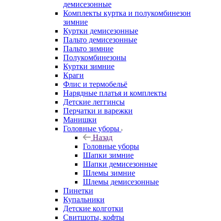
демисезонные
Комплекты куртка и полукомбинезон
зимние
Куртки демисезонные
Пальто демисезонные
Пальто зимние
Полукомбинезоны
Куртки зимние
Краги
Флис и термобельё
Нарядные платья и комплекты
Детские леггинсы
Перчатки и варежки
Манишки
Головные уборы
Назад
Головные уборы
Шапки зимние
Шапки демисезонные
Шлемы зимние
Шлемы демисезонные
Пинетки
Купальники
Детские колготки
Свитшоты, кофты