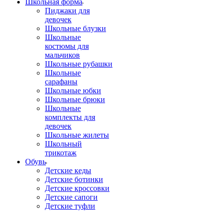
Школьная форма
Пиджаки для
девочек
Школьные блузки
Школьные
костюмы для
мальчиков
Школьные рубашки
Школьные
сарафаны
Школьные юбки
Школьные брюки
Школьные
комплекты для
девочек
Школьные жилеты
Школьный
трикотаж
Обувь
Детские кеды
Детские ботинки
Детские кроссовки
Детские сапоги
Детские туфли