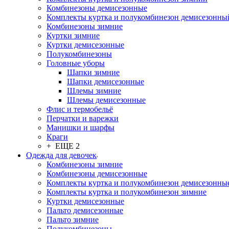
Комбинезоны демисезонные
Комплекты куртка и полукомбинезон демисезонны
Комбинезоны зимние
Куртки зимние
Куртки демисезонные
Полукомбинезоны
Головные уборы
Шапки зимние
Шапки демисезонные
Шлемы зимние
Шлемы демисезонные
Флис и термобельё
Перчатки и варежки
Манишки и шарфы
Краги
+ ЕЩЕ 2
Одежда для девочек
Комбинезоны зимние
Комбинезоны демисезонные
Комплекты куртка и полукомбинезон демисезонны
Комплекты куртка и полукомбинезон зимние
Куртки демисезонные
Пальто демисезонные
Пальто зимние
Полукомбинезоны