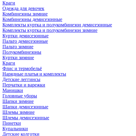
Краги
Одежда для девочек
Комбинезоны зимние
Комбинезоны демисезонные
Комплекты куртка и полукомбинезон демисезонные
Комплекты куртка и полукомбинезон зимние
Куртки демисезонные
Пальто демисезонные
Пальто зимние
Полукомбинезоны
Куртки зимние
Краги
Флис и термобельё
Нарядные платья и комплекты
Детские леггинсы
Перчатки и варежки
Манишки
Головные уборы
Шапки зимние
Шапки демисезонные
Шлемы зимние
Шлемы демисезонные
Пинетки
Купальники
Детские колготки