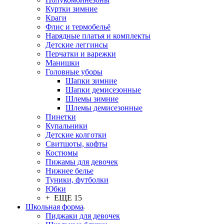
Куртки зимние
Краги
Флис и термобельё
Нарядные платья и комплекты
Детские леггинсы
Перчатки и варежки
Манишки
Головные уборы
Шапки зимние
Шапки демисезонные
Шлемы зимние
Шлемы демисезонные
Пинетки
Купальники
Детские колготки
Свитшоты, кофты
Костюмы
Пижамы для девочек
Нижнее белье
Туники, футболки
Юбки
+ ЕЩЕ 15
Школьная форма
Пиджаки для девочек