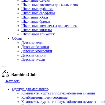
Школьные блузки
Школьные костюмы для мальчиков
Школьные рубашки
Школьные сарафаны
Школьные юбки
Школьные брюки
Школьные комплекты для девочек
Школьные жилеты
Школьный трикотаж
Обувь
Детские кеды
Детские ботинки
Детские кроссовки
Детские сапоги
Детские туфли
BambinoClub
Каталог
Одежда для мальчиков
Комплекты куртка и полукомбинезон зимний
Комбинезоны демисезонные
Комплекты куртка и полукомбинезон демисезонны