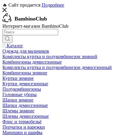
🔥 Сайт продается
Подробнее
BambinoClub
Интернет-магазин BambinoClub
Каталог
Одежда для мальчиков
Комплекты куртка и полукомбинезон зимний
Комбинезоны демисезонные
Комплекты куртка и полукомбинезон демисезонный
Комбинезоны зимние
Куртки зимние
Куртки демисезонные
Полукомбинезоны
Головные уборы
Шапки зимние
Шапки демисезонные
Шлемы зимние
Шлемы демисезонные
Флис и термобельё
Перчатки и варежки
Манишки и шарфы