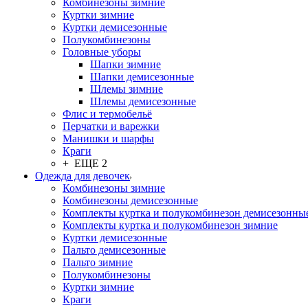
Комбинезоны зимние
Куртки зимние
Куртки демисезонные
Полукомбинезоны
Головные уборы
Шапки зимние
Шапки демисезонные
Шлемы зимние
Шлемы демисезонные
Флис и термобельё
Перчатки и варежки
Манишки и шарфы
Краги
+ ЕЩЕ 2
Одежда для девочек
Комбинезоны зимние
Комбинезоны демисезонные
Комплекты куртка и полукомбинезон демисезонны
Комплекты куртка и полукомбинезон зимние
Куртки демисезонные
Пальто демисезонные
Пальто зимние
Полукомбинезоны
Куртки зимние
Краги