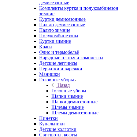
демисезонные
Комплекты куртка и полукомбинезон
зимние
Куртки демисезонные
Пальто демисезонные
Пальто зимние
Полукомбинезоны
Куртки зимние
Краги
Флис и термобельё
Нарядные платья и комплекты
Детские леггинсы
Перчатки и варежки
Манишки
Головные уборы
Назад
Головные уборы
Шапки зимние
Шапки демисезонные
Шлемы зимние
Шлемы демисезонные
Пинетки
Купальники
Детские колготки
Свитшоты, кофты