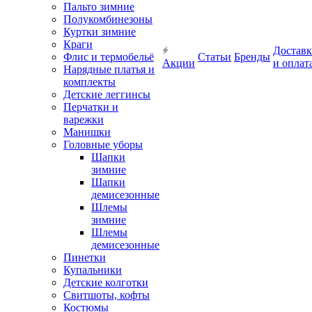
Пальто зимние
Полукомбинезоны
Куртки зимние
Краги
Доставк
Флис и термобельё
Статьи
Бренды
Акции
и оплат
Нарядные платья и
комплекты
Детские леггинсы
Перчатки и
варежки
Манишки
Головные уборы
Шапки
зимние
Шапки
демисезонные
Шлемы
зимние
Шлемы
демисезонные
Пинетки
Купальники
Детские колготки
Свитшоты, кофты
Костюмы