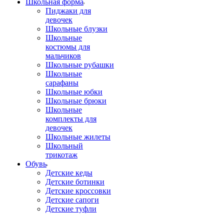
Школьная форма
Пиджаки для
девочек
Школьные блузки
Школьные
костюмы для
мальчиков
Школьные рубашки
Школьные
сарафаны
Школьные юбки
Школьные брюки
Школьные
комплекты для
девочек
Школьные жилеты
Школьный
трикотаж
Обувь
Детские кеды
Детские ботинки
Детские кроссовки
Детские сапоги
Детские туфли