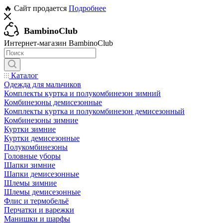
🔥 Сайт продается
Подробнее
BambinoClub
Интернет-магазин BambinoClub
Каталог
Одежда для мальчиков
Комплекты куртка и полукомбинезон зимний
Комбинезоны демисезонные
Комплекты куртка и полукомбинезон демисезонный
Комбинезоны зимние
Куртки зимние
Куртки демисезонные
Полукомбинезоны
Головные уборы
Шапки зимние
Шапки демисезонные
Шлемы зимние
Шлемы демисезонные
Флис и термобельё
Перчатки и варежки
Манишки и шарфы