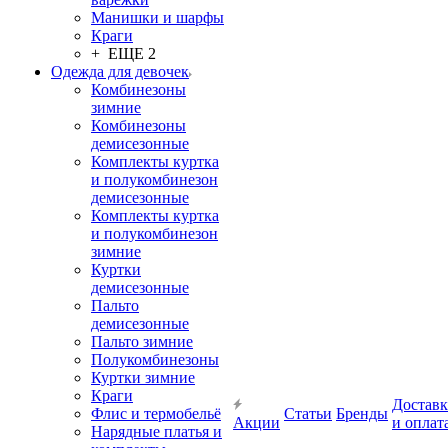
Манишки и шарфы
Краги
+ ЕЩЕ 2
Одежда для девочек
Комбинезоны
зимние
Комбинезоны
демисезонные
Комплекты куртка
и полукомбинезон
демисезонные
Комплекты куртка
и полукомбинезон
зимние
Куртки
демисезонные
Пальто
демисезонные
Пальто зимние
Полукомбинезоны
Куртки зимние
Краги
Доставк
Флис и термобельё
Статьи
Бренды
Акции
и оплат
Нарядные платья и