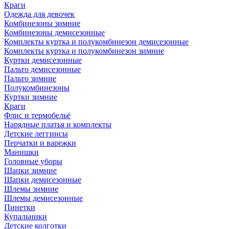
Краги
Одежда для девочек
Комбинезоны зимние
Комбинезоны демисезонные
Комплекты куртка и полукомбинезон демисезонные
Комплекты куртка и полукомбинезон зимние
Куртки демисезонные
Пальто демисезонные
Пальто зимние
Полукомбинезоны
Куртки зимние
Краги
Флис и термобельё
Нарядные платья и комплекты
Детские леггинсы
Перчатки и варежки
Манишки
Головные уборы
Шапки зимние
Шапки демисезонные
Шлемы зимние
Шлемы демисезонные
Пинетки
Купальники
Детские колготки