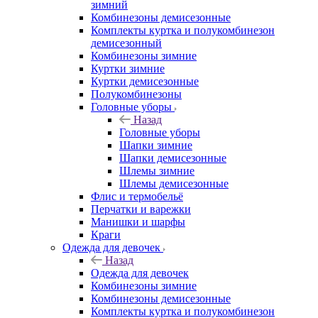
зимний
Комбинезоны демисезонные
Комплекты куртка и полукомбинезон
демисезонный
Комбинезоны зимние
Куртки зимние
Куртки демисезонные
Полукомбинезоны
Головные уборы
Назад
Головные уборы
Шапки зимние
Шапки демисезонные
Шлемы зимние
Шлемы демисезонные
Флис и термобельё
Перчатки и варежки
Манишки и шарфы
Краги
Одежда для девочек
Назад
Одежда для девочек
Комбинезоны зимние
Комбинезоны демисезонные
Комплекты куртка и полукомбинезон