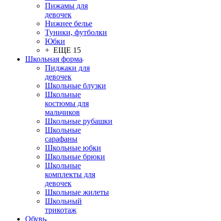
Пижамы для
девочек
Нижнее белье
Туники, футболки
Юбки
+ ЕЩЕ 15
Школьная форма
Пиджаки для
девочек
Школьные блузки
Школьные
костюмы для
мальчиков
Школьные рубашки
Школьные
сарафаны
Школьные юбки
Школьные брюки
Школьные
комплекты для
девочек
Школьные жилеты
Школьный
трикотаж
Обувь