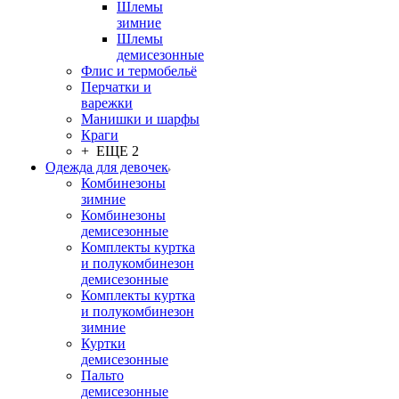
Шлемы
зимние
Шлемы
демисезонные
Флис и термобельё
Перчатки и
варежки
Манишки и шарфы
Краги
+ ЕЩЕ 2
Одежда для девочек
Комбинезоны
зимние
Комбинезоны
демисезонные
Комплекты куртка
и полукомбинезон
демисезонные
Комплекты куртка
и полукомбинезон
зимние
Куртки
демисезонные
Пальто
демисезонные