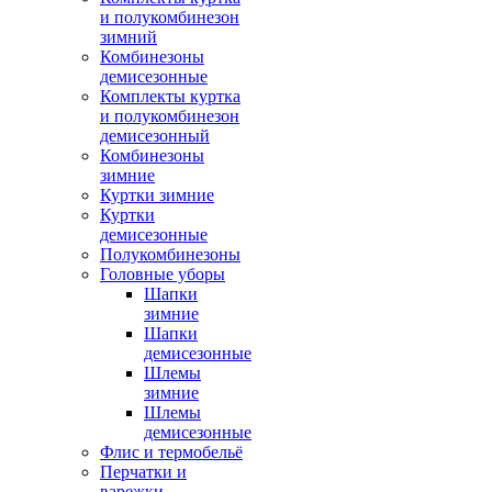
и полукомбинезон
зимний
Комбинезоны
демисезонные
Комплекты куртка
и полукомбинезон
демисезонный
Комбинезоны
зимние
Куртки зимние
Куртки
демисезонные
Полукомбинезоны
Головные уборы
Шапки
зимние
Шапки
демисезонные
Шлемы
зимние
Шлемы
демисезонные
Флис и термобельё
Перчатки и
варежки